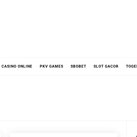
aik dengan Deposit Deposit Pul
ngan fitur terbaik di situs slot online terpercaya.
CASINO ONLINE
PKV GAMES
SBOBET
SLOT GACOR
TOGE