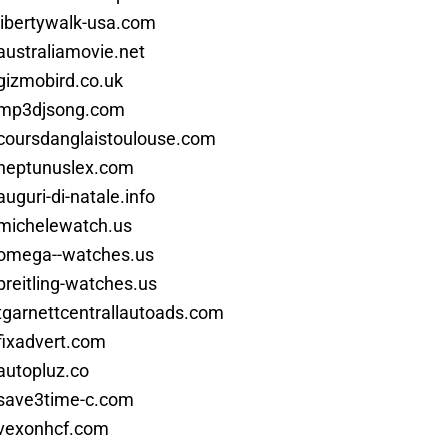
libertywalk-usa.com
australiamovie.net
gizmobird.co.uk
mp3djsong.com
coursdanglaistoulouse.com
neptunuslex.com
auguri-di-natale.info
michelewatch.us
omega--watches.us
breitling-watches.us
tgarnettcentrallautoads.com
fixadvert.com
autopluz.co
save3time-c.com
vexonhcf.com