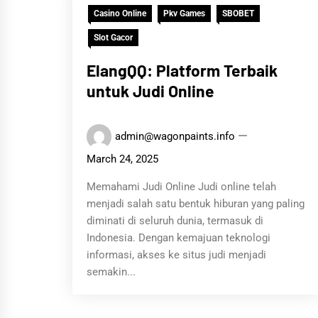
Casino Online
Pkv Games
SBOBET
Slot Gacor
ElangQQ: Platform Terbaik
untuk Judi Online
admin@wagonpaints.info
March 24, 2025
Memahami Judi Online Judi online telah
menjadi salah satu bentuk hiburan yang paling
diminati di seluruh dunia, termasuk di
Indonesia. Dengan kemajuan teknologi
informasi, akses ke situs judi menjadi
semakin...