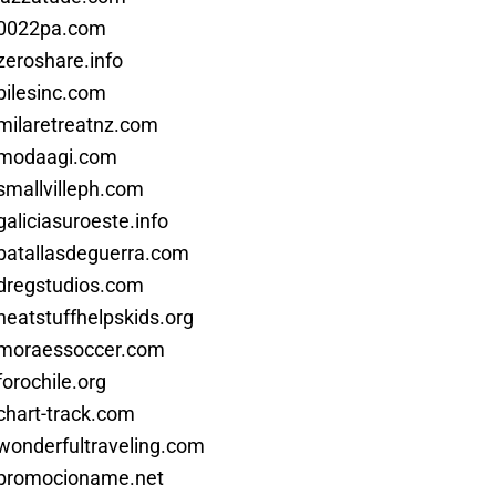
0022pa.com
zeroshare.info
bilesinc.com
milaretreatnz.com
modaagi.com
smallvilleph.com
galiciasuroeste.info
batallasdeguerra.com
dregstudios.com
neatstuffhelpskids.org
moraessoccer.com
forochile.org
chart-track.com
wonderfultraveling.com
promocioname.net