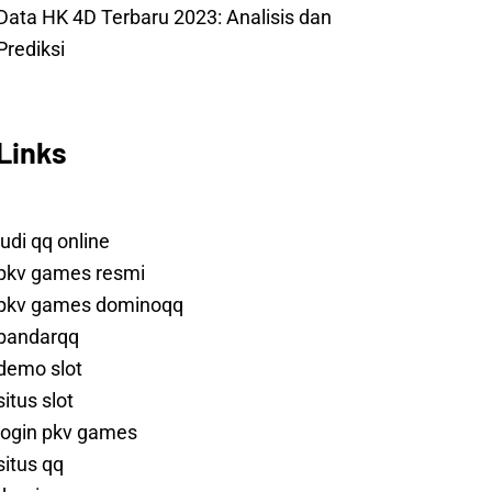
Data HK 4D Terbaru 2023: Analisis dan
Prediksi
Links
judi qq online
pkv games resmi
pkv games dominoqq
bandarqq
demo slot
situs slot
login pkv games
situs qq