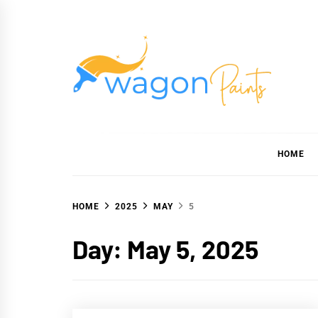
Skip
to
content
Situs Slot Online Terb
Dapatkan Deposit deposit pulsa dan mainkan slot gacor de
HOME
HOME
2025
MAY
5
Day:
May 5, 2025