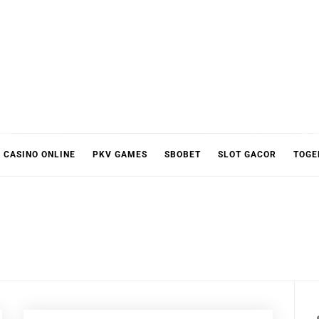
aik dengan Deposit Deposit Pul
ngan fitur terbaik di situs slot online terpercaya.
CASINO ONLINE
PKV GAMES
SBOBET
SLOT GACOR
TOGE