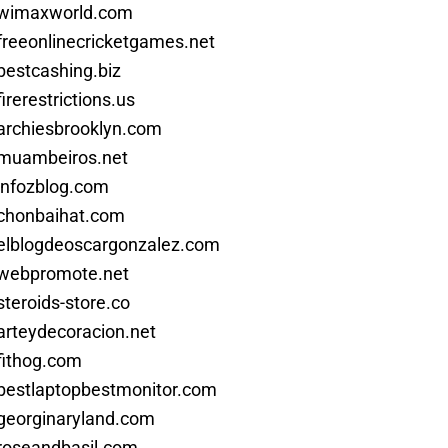
wimaxworld.com
freeonlinecricketgames.net
bestcashing.biz
firerestrictions.us
archiesbrooklyn.com
muambeiros.net
infozblog.com
chonbaihat.com
elblogdeoscargonzalez.com
webpromote.net
steroids-store.co
arteydecoracion.net
fithog.com
bestlaptopbestmonitor.com
georginaryland.com
roseandbasil.com