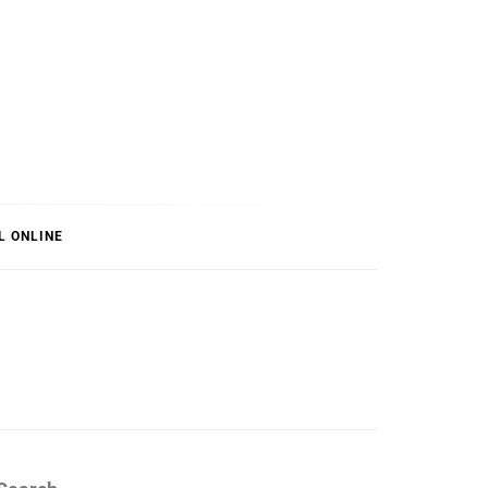
sa dan Slot Gacor
L ONLINE