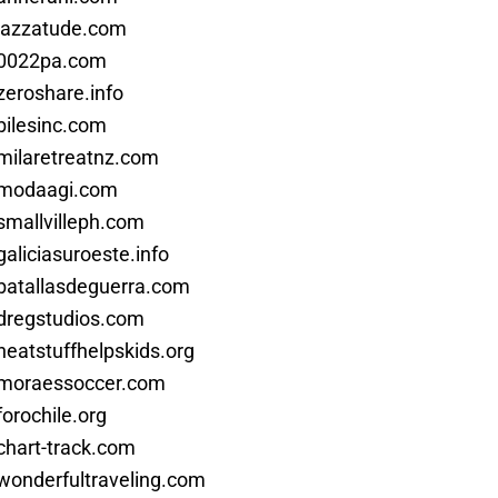
jazzatude.com
0022pa.com
zeroshare.info
bilesinc.com
milaretreatnz.com
modaagi.com
smallvilleph.com
galiciasuroeste.info
batallasdeguerra.com
dregstudios.com
neatstuffhelpskids.org
moraessoccer.com
forochile.org
chart-track.com
wonderfultraveling.com