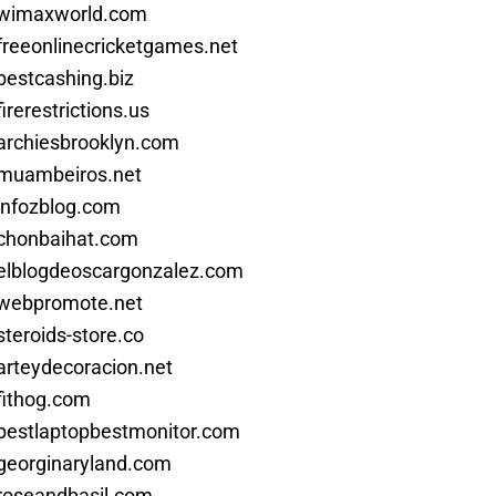
wimaxworld.com
freeonlinecricketgames.net
bestcashing.biz
firerestrictions.us
archiesbrooklyn.com
muambeiros.net
infozblog.com
chonbaihat.com
elblogdeoscargonzalez.com
webpromote.net
steroids-store.co
arteydecoracion.net
fithog.com
bestlaptopbestmonitor.com
georginaryland.com
roseandbasil.com