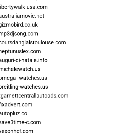
libertywalk-usa.com
australiamovie.net
gizmobird.co.uk
mp3djsong.com
coursdanglaistoulouse.com
neptunuslex.com
auguri-di-natale.info
michelewatch.us
omega--watches.us
breitling-watches.us
tgarnettcentrallautoads.com
fixadvert.com
autopluz.co
save3time-c.com
vexonhcf.com