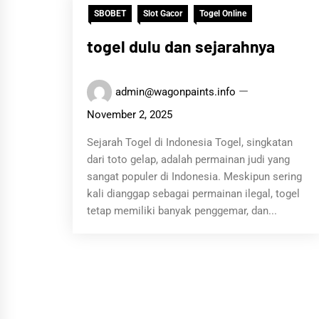
SBOBET
Slot Gacor
Togel Online
togel dulu dan sejarahnya
admin@wagonpaints.info
November 2, 2025
Sejarah Togel di Indonesia Togel, singkatan
dari toto gelap, adalah permainan judi yang
sangat populer di Indonesia. Meskipun sering
kali dianggap sebagai permainan ilegal, togel
tetap memiliki banyak penggemar, dan...