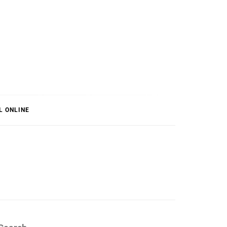
sa dan Slot Gacor
L ONLINE