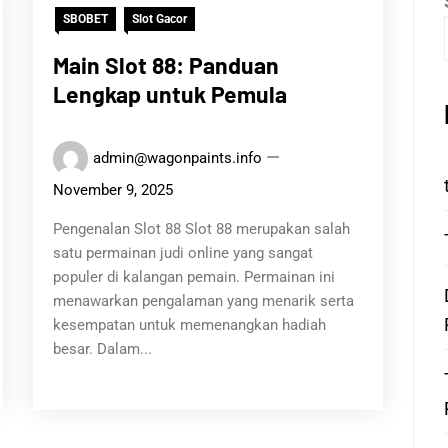
SBOBET
Slot Gacor
Main Slot 88: Panduan
Lengkap untuk Pemula
admin@wagonpaints.info
November 9, 2025
Pengenalan Slot 88 Slot 88 merupakan salah
satu permainan judi online yang sangat
populer di kalangan pemain. Permainan ini
menawarkan pengalaman yang menarik serta
kesempatan untuk memenangkan hadiah
besar. Dalam...