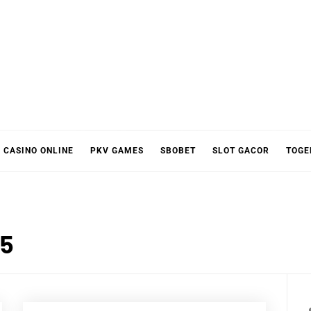
aik dengan Deposit Deposit Pul
ngan fitur terbaik di situs slot online terpercaya.
CASINO ONLINE
PKV GAMES
SBOBET
SLOT GACOR
TOGE
25