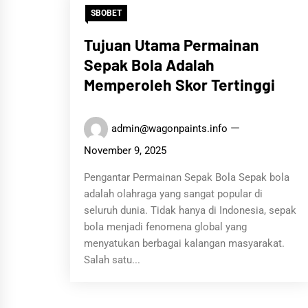
SBOBET
Tujuan Utama Permainan
Sepak Bola Adalah
Memperoleh Skor Tertinggi
admin@wagonpaints.info
November 9, 2025
Pengantar Permainan Sepak Bola Sepak bola
adalah olahraga yang sangat popular di
seluruh dunia. Tidak hanya di Indonesia, sepak
bola menjadi fenomena global yang
menyatukan berbagai kalangan masyarakat.
Salah satu...