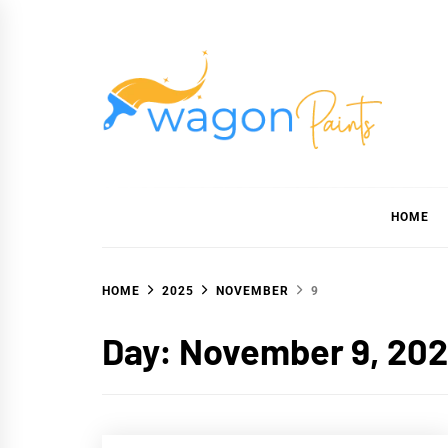
Skip
to
content
Situs Slot Online Terb
Dapatkan Deposit deposit pulsa dan mainkan slot gacor de
HOME
HOME
2025
NOVEMBER
9
Day:
November 9, 20