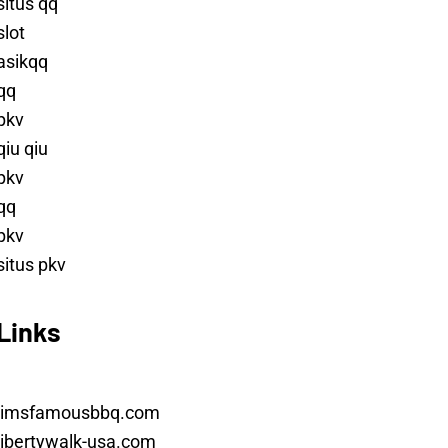
situs qq
slot
asikqq
qq
pkv
qiu qiu
pkv
qq
pkv
situs pkv
Links
jimsfamousbbq.com
libertywalk-usa.com