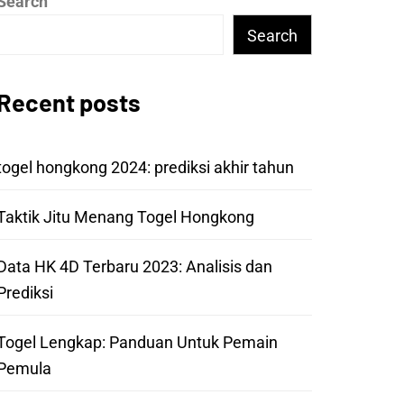
Search
Search
Recent posts
togel hongkong 2024: prediksi akhir tahun
Taktik Jitu Menang Togel Hongkong
Data HK 4D Terbaru 2023: Analisis dan
Prediksi
Togel Lengkap: Panduan Untuk Pemain
Pemula