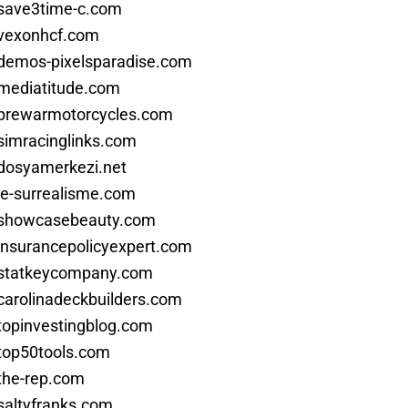
save3time-c.com
vexonhcf.com
demos-pixelsparadise.com
mediatitude.com
prewarmotorcycles.com
simracinglinks.com
dosyamerkezi.net
le-surrealisme.com
showcasebeauty.com
insurancepolicyexpert.com
statkeycompany.com
carolinadeckbuilders.com
topinvestingblog.com
top50tools.com
the-rep.com
saltyfranks.com