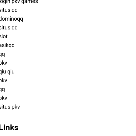
login pkv games
situs qq
dominoqq
situs qq
slot
asikqq
qq
pkv
qiu qiu
pkv
qq
pkv
situs pkv
Links