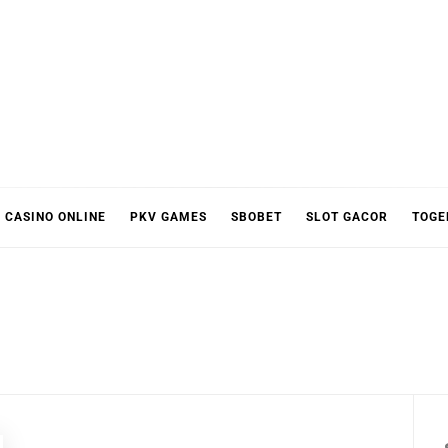
aik dengan Deposit Deposit Pul
ngan fitur terbaik di situs slot online terpercaya.
CASINO ONLINE
PKV GAMES
SBOBET
SLOT GACOR
TOGE