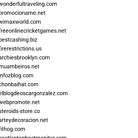
wonderfultraveling.com
promocioname.net
wimaxworld.com
freeonlinecricketgames.net
bestcashing.biz
firerestrictions.us
archiesbrooklyn.com
muambeiros.net
infozblog.com
chonbaihat.com
elblogdeoscargonzalez.com
webpromote.net
steroids-store.co
arteydecoracion.net
fithog.com
bestlaptopbestmonitor.com