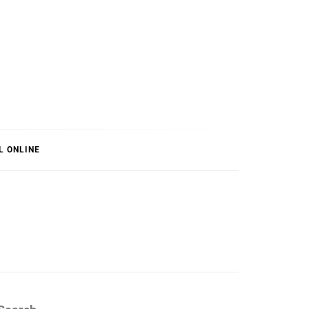
sa dan Slot Gacor
L ONLINE