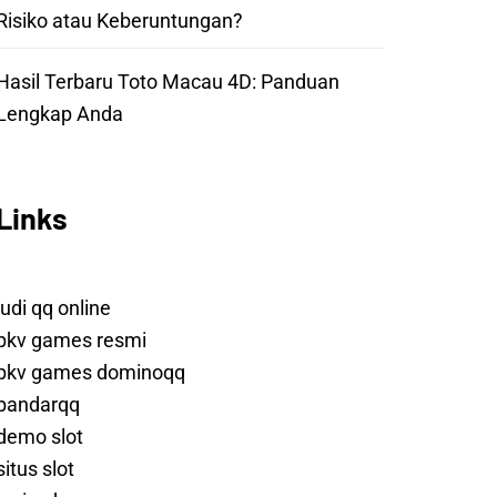
Risiko atau Keberuntungan?
Hasil Terbaru Toto Macau 4D: Panduan
Lengkap Anda
Links
judi qq online
pkv games resmi
pkv games dominoqq
bandarqq
demo slot
situs slot