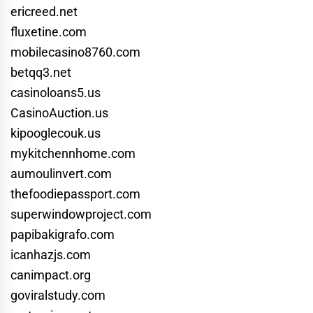
ericreed.net
fluxetine.com
mobilecasino8760.com
betqq3.net
casinoloans5.us
CasinoAuction.us
kipooglecouk.us
mykitchennhome.com
aumoulinvert.com
thefoodiepassport.com
superwindowproject.com
papibakigrafo.com
icanhazjs.com
canimpact.org
goviralstudy.com