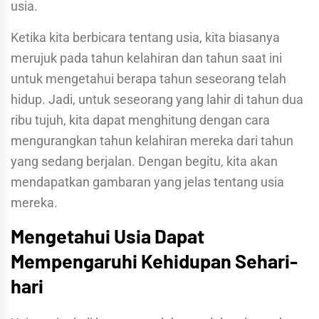
usia.
Ketika kita berbicara tentang usia, kita biasanya
merujuk pada tahun kelahiran dan tahun saat ini
untuk mengetahui berapa tahun seseorang telah
hidup. Jadi, untuk seseorang yang lahir di tahun dua
ribu tujuh, kita dapat menghitung dengan cara
mengurangkan tahun kelahiran mereka dari tahun
yang sedang berjalan. Dengan begitu, kita akan
mendapatkan gambaran yang jelas tentang usia
mereka.
Mengetahui Usia Dapat
Mempengaruhi Kehidupan Sehari-
hari