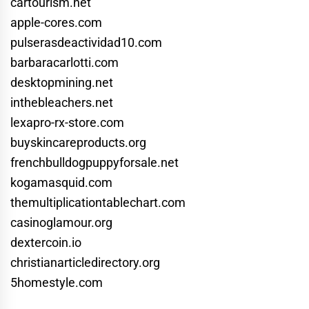
cartourism.net
apple-cores.com
pulserasdeactividad10.com
barbaracarlotti.com
desktopmining.net
inthebleachers.net
lexapro-rx-store.com
buyskincareproducts.org
frenchbulldogpuppyforsale.net
kogamasquid.com
themultiplicationtablechart.com
casinoglamour.org
dextercoin.io
christianarticledirectory.org
5homestyle.com