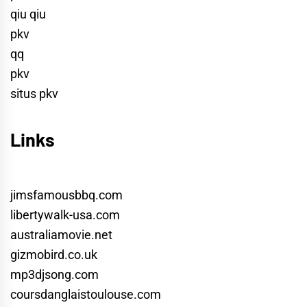
qiu qiu
pkv
qq
pkv
situs pkv
Links
jimsfamousbbq.com
libertywalk-usa.com
australiamovie.net
gizmobird.co.uk
mp3djsong.com
coursdanglaistoulouse.com