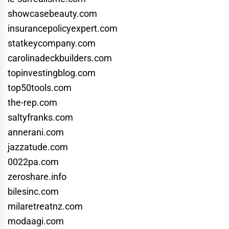
showcasebeauty.com
insurancepolicyexpert.com
statkeycompany.com
carolinadeckbuilders.com
topinvestingblog.com
top50tools.com
the-rep.com
saltyfranks.com
annerani.com
jazzatude.com
0022pa.com
zeroshare.info
bilesinc.com
milaretreatnz.com
modaagi.com