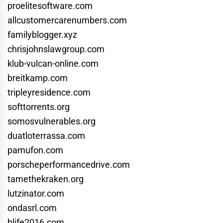
proelitesoftware.com
allcustomercarenumbers.com
familyblogger.xyz
chrisjohnslawgroup.com
klub-vulcan-online.com
breitkamp.com
tripleyresidence.com
softtorrents.org
somosvulnerables.org
duatloterrassa.com
pamufon.com
porscheperformancedrive.com
tamethekraken.org
lutzinator.com
ondasrl.com
blife2016.com