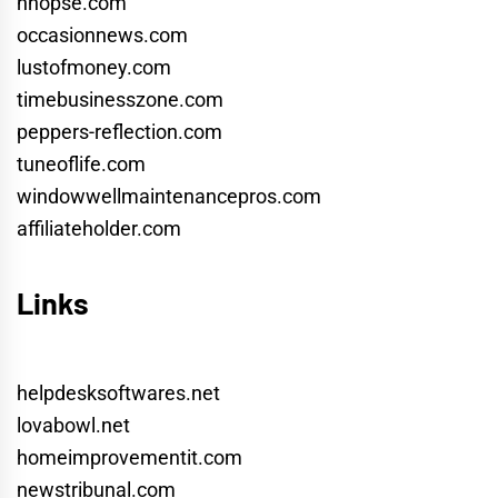
hnopse.com
occasionnews.com
lustofmoney.com
timebusinesszone.com
peppers-reflection.com
tuneoflife.com
windowwellmaintenancepros.com
affiliateholder.com
Links
helpdesksoftwares.net
lovabowl.net
homeimprovementit.com
newstribunal.com