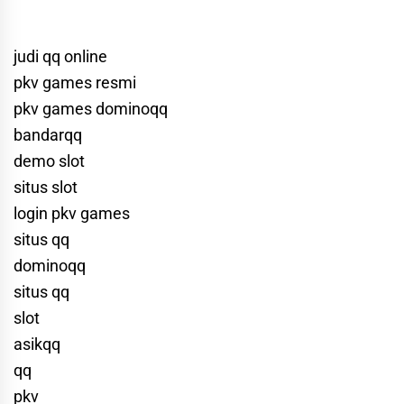
judi qq online
pkv games resmi
pkv games dominoqq
bandarqq
demo slot
situs slot
login pkv games
situs qq
dominoqq
situs qq
slot
asikqq
qq
pkv