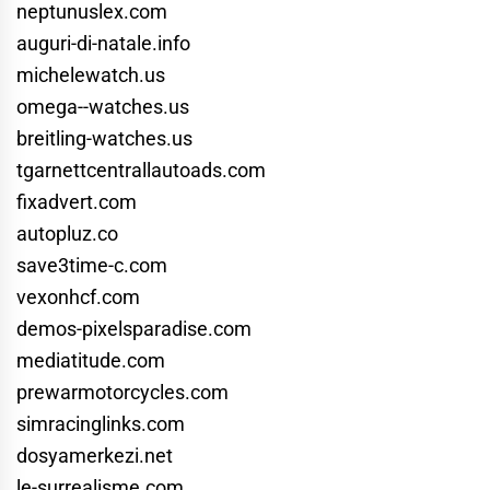
neptunuslex.com
auguri-di-natale.info
michelewatch.us
omega--watches.us
breitling-watches.us
tgarnettcentrallautoads.com
fixadvert.com
autopluz.co
save3time-c.com
vexonhcf.com
demos-pixelsparadise.com
mediatitude.com
prewarmotorcycles.com
simracinglinks.com
dosyamerkezi.net
le-surrealisme.com