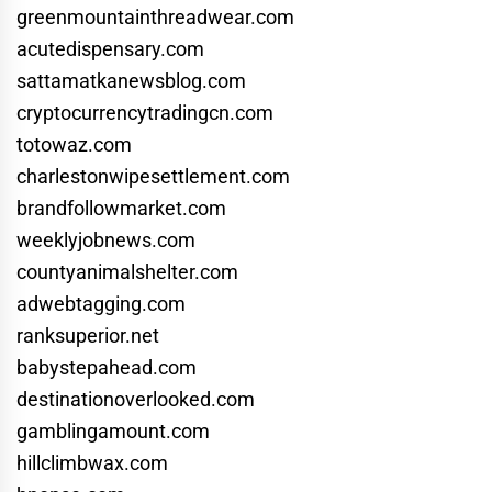
greenmountainthreadwear.com
acutedispensary.com
sattamatkanewsblog.com
cryptocurrencytradingcn.com
totowaz.com
charlestonwipesettlement.com
brandfollowmarket.com
weeklyjobnews.com
countyanimalshelter.com
adwebtagging.com
ranksuperior.net
babystepahead.com
destinationoverlooked.com
gamblingamount.com
hillclimbwax.com