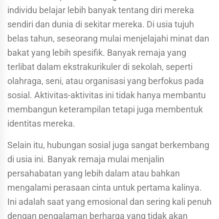
individu belajar lebih banyak tentang diri mereka
sendiri dan dunia di sekitar mereka. Di usia tujuh
belas tahun, seseorang mulai menjelajahi minat dan
bakat yang lebih spesifik. Banyak remaja yang
terlibat dalam ekstrakurikuler di sekolah, seperti
olahraga, seni, atau organisasi yang berfokus pada
sosial. Aktivitas-aktivitas ini tidak hanya membantu
membangun keterampilan tetapi juga membentuk
identitas mereka.
Selain itu, hubungan sosial juga sangat berkembang
di usia ini. Banyak remaja mulai menjalin
persahabatan yang lebih dalam atau bahkan
mengalami perasaan cinta untuk pertama kalinya.
Ini adalah saat yang emosional dan sering kali penuh
dengan pengalaman berharga yang tidak akan