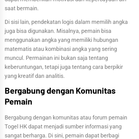
saat bermain.
Di sisi lain, pendekatan logis dalam memilih angka
juga bisa digunakan. Misalnya, pemain bisa
menggunakan angka yang memiliki hubungan
matematis atau kombinasi angka yang sering
muncul. Permainan ini bukan saja tentang
keberuntungan, tetapi juga tentang cara berpikir
yang kreatif dan analitis.
Bergabung dengan Komunitas
Pemain
Bergabung dengan komunitas atau forum pemain
Togel HK dapat menjadi sumber informasi yang
sangat berharga. Di sini, pemain dapat berbagi