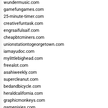
wundermusic.com
gamefungames.com
25-minute-timer.com
creativefuntask.com
engrsaifulsaif.com
cheapbtcminers.com
unionstationtogeorgetown.com
iamayudoc.com
mylittlebighead.com
freealot.com
asahiweekly.com
supercleanut.com
bedandbicycle.com
heraldcalifornia.com
graphicmonkeys.com
gamepixies.com