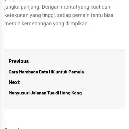
jangka panjang. Dengan mental yang kuat dan
ketekunan yang tinggi, setiap pemain tentu bisa
meraih kemenangan yang diimpikan.
Post
Previous
navigation
Cara Membaca Data HK untuk Pemula
Previous
post:
Next
Menyusuri Jalanan Tua di Hong Kong
Next
post: