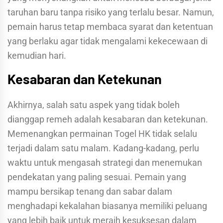
taruhan baru tanpa risiko yang terlalu besar. Namun,
pemain harus tetap membaca syarat dan ketentuan
yang berlaku agar tidak mengalami kekecewaan di
kemudian hari.
Kesabaran dan Ketekunan
Akhirnya, salah satu aspek yang tidak boleh
dianggap remeh adalah kesabaran dan ketekunan.
Memenangkan permainan Togel HK tidak selalu
terjadi dalam satu malam. Kadang-kadang, perlu
waktu untuk mengasah strategi dan menemukan
pendekatan yang paling sesuai. Pemain yang
mampu bersikap tenang dan sabar dalam
menghadapi kekalahan biasanya memiliki peluang
yang lebih baik untuk meraih kesuksesan dalam