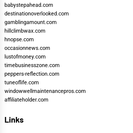
babystepahead.com
destinationoverlooked.com
gamblingamount.com
hillclimbwax.com
hnopse.com
occasionnews.com
lustofmoney.com
timebusinesszone.com
peppers-reflection.com
tuneoflife.com
windowwellmaintenancepros.com
affiliateholder.com
Links