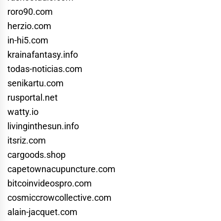
roro90.com
herzio.com
in-hi5.com
krainafantasy.info
todas-noticias.com
senikartu.com
rusportal.net
watty.io
livinginthesun.info
itsriz.com
cargoods.shop
capetownacupuncture.com
bitcoinvideospro.com
cosmiccrowcollective.com
alain-jacquet.com