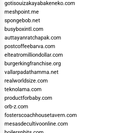
gotisouizakayabakeneko.com
meshpoint.me
spongebob.net
busyboxintl.com
auttayanratchapak.com
postcoffeebarva.com
elteatromilliondollar.com
burgerkingfranchise.org
vallarpadathamma.net
realworldsize.com
teknolama.com
productforbaby.com
orb-z.com
fosterscoachhousetavern.com
mesasdecultivoonline.com
boilersnbits.com