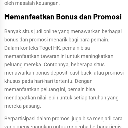
oleh masalah keuangan.
Memanfaatkan Bonus dan Promosi
Banyak situs judi online yang menawarkan berbagai
bonus dan promosi menarik bagi para pemain.
Dalam konteks Togel HK, pemain bisa
memanfaatkan tawaran ini untuk meningkatkan
peluang mereka. Contohnya, beberapa situs
menawarkan bonus deposit, cashback, atau promosi
khusus pada hari-hari tertentu. Dengan
memanfaatkan peluang ini, pemain bisa
mendapatkan nilai lebih untuk setiap taruhan yang
mereka pasang.
Berpartisipasi dalam promosi juga bisa menjadi cara
yang menyenangkan untuk mencoba berbagai jenis