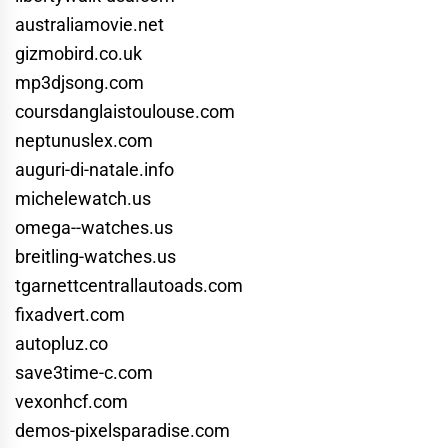
australiamovie.net
gizmobird.co.uk
mp3djsong.com
coursdanglaistoulouse.com
neptunuslex.com
auguri-di-natale.info
michelewatch.us
omega--watches.us
breitling-watches.us
tgarnettcentrallautoads.com
fixadvert.com
autopluz.co
save3time-c.com
vexonhcf.com
demos-pixelsparadise.com