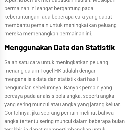
permainan ini sangat bergantung pada
keberuntungan, ada beberapa cara yang dapat
membantu pemain untuk meningkatkan peluang
mereka memenangkan permainan ini.
Menggunakan Data dan Statistik
Salah satu cara untuk meningkatkan peluang
menang dalam Togel HK adalah dengan
menganalisis data dan statistik dari hasil
pengundian sebelumnya. Banyak pemain yang
percaya pada analisis pola angka, seperti angka
yang sering muncul atau angka yang jarang keluar.
Contohnya, jika seorang pemain melihat bahwa
angka tertentu sering muncul dalam beberapa bulan
terakhir, ia dapat mempertimbangkan untuk