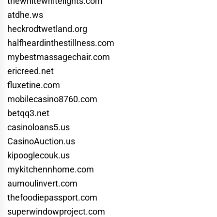
thewhitewhitelights.com
atdhe.ws
heckrodtwetland.org
halfheardinthestillness.com
mybestmassagechair.com
ericreed.net
fluxetine.com
mobilecasino8760.com
betqq3.net
casinoloans5.us
CasinoAuction.us
kipooglecouk.us
mykitchennhome.com
aumoulinvert.com
thefoodiepassport.com
superwindowproject.com