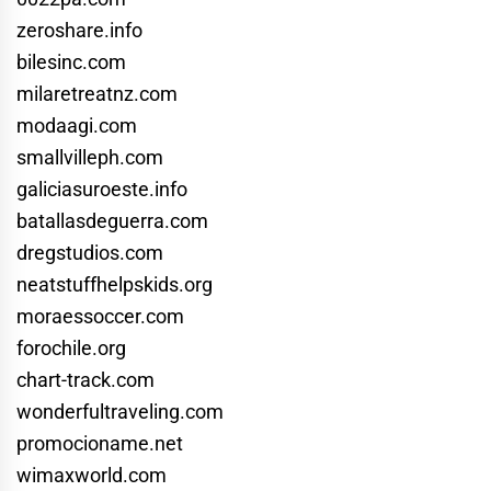
zeroshare.info
bilesinc.com
milaretreatnz.com
modaagi.com
smallvilleph.com
galiciasuroeste.info
batallasdeguerra.com
dregstudios.com
neatstuffhelpskids.org
moraessoccer.com
forochile.org
chart-track.com
wonderfultraveling.com
promocioname.net
wimaxworld.com