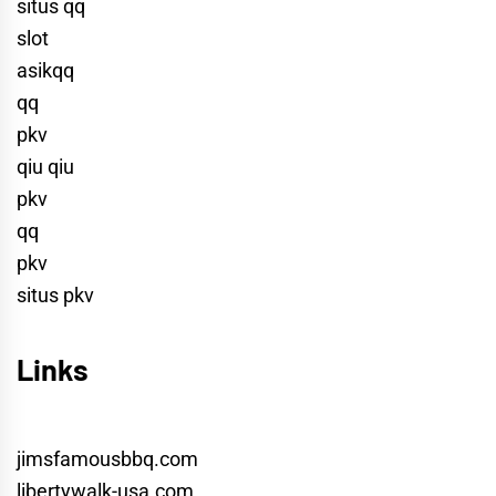
situs qq
slot
asikqq
qq
pkv
qiu qiu
pkv
qq
pkv
situs pkv
Links
jimsfamousbbq.com
libertywalk-usa.com