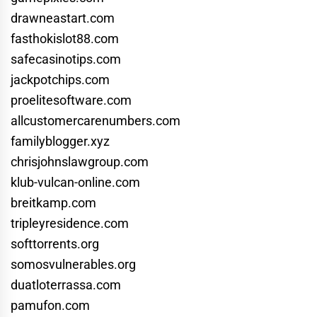
drawneastart.com
fasthokislot88.com
safecasinotips.com
jackpotchips.com
proelitesoftware.com
allcustomercarenumbers.com
familyblogger.xyz
chrisjohnslawgroup.com
klub-vulcan-online.com
breitkamp.com
tripleyresidence.com
softtorrents.org
somosvulnerables.org
duatloterrassa.com
pamufon.com