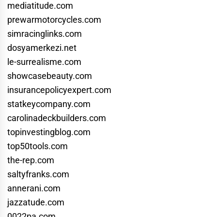
mediatitude.com
prewarmotorcycles.com
simracinglinks.com
dosyamerkezi.net
le-surrealisme.com
showcasebeauty.com
insurancepolicyexpert.com
statkeycompany.com
carolinadeckbuilders.com
topinvestingblog.com
top50tools.com
the-rep.com
saltyfranks.com
annerani.com
jazzatude.com
0022pa.com