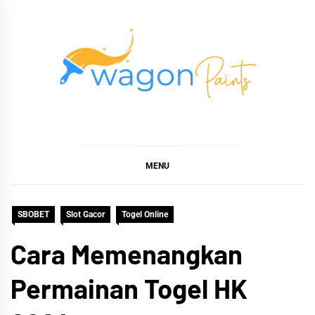
Skip
to
content
Situs Slot Online
Dapatkan Deposit deposit pulsa dan mainkan slot gacor
dengan fitur terbaik di situs slot online terpercaya.
Terbaik dengan Deposit
Deposit Pulsa dan Slot
MENU
Gacor
SBOBET
Slot Gacor
Togel Online
Cara Memenangkan
Permainan Togel HK