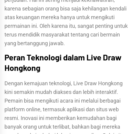
karena sebagian orang bisa saja kehilangan kendali
atas keuangan mereka hanya untuk mengikuti
permainan ini. Oleh karena itu, sangat penting untuk
terus mendidik masyarakat tentang cari bermain
yang bertanggung jawab.
Peran Teknologi dalam Live Draw
Hongkong
Dengan kemajuan teknologi, Live Draw Hongkong
kini semakin mudah diakses dan lebih interaktif.
Pemain bisa mengikuti acara ini melalui berbagai
platform online, termasuk aplikasi dan situs web
resmi. Inovasi ini memberikan kemudahan bagi
banyak orang untuk terlibat, bahkan bagi mereka