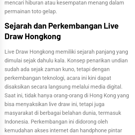
mencari hiburan atau kesempatan menang dalam
permainan toto gelap.
Sejarah dan Perkembangan Live
Draw Hongkong
Live Draw Hongkong memiliki sejarah panjang yang
dimulai sejak dahulu kala. Konsep penarikan undian
sudah ada sejak zaman kuno, tetapi dengan
perkembangan teknologi, acara ini kini dapat
disaksikan secara langsung melalui media digital.
Saat ini, tidak hanya orang-orang di Hong Kong yang
bisa menyaksikan live draw ini, tetapi juga
masyarakat di berbagai belahan dunia, termasuk
Indonesia. Perkembangan ini didorong oleh
kemudahan akses internet dan handphone pintar