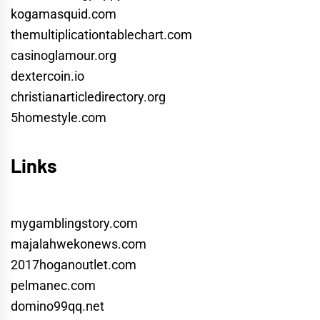
kogamasquid.com
themultiplicationtablechart.com
casinoglamour.org
dextercoin.io
christianarticledirectory.org
5homestyle.com
Links
mygamblingstory.com
majalahwekonews.com
2017hoganoutlet.com
pelmanec.com
domino99qq.net