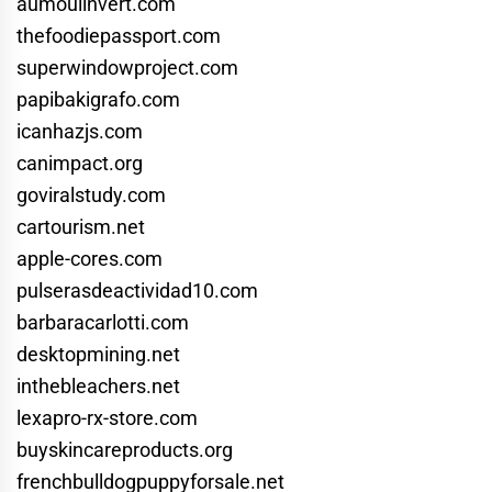
aumoulinvert.com
thefoodiepassport.com
superwindowproject.com
papibakigrafo.com
icanhazjs.com
canimpact.org
goviralstudy.com
cartourism.net
apple-cores.com
pulserasdeactividad10.com
barbaracarlotti.com
desktopmining.net
inthebleachers.net
lexapro-rx-store.com
buyskincareproducts.org
frenchbulldogpuppyforsale.net