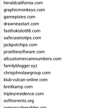
heraldcalifornia.com
graphicmonkeys.com
gamepixies.com
drawneastart.com
fasthokislot88.com
safecasinotips.com
jackpotchips.com
proelitesoftware.com
allcustomercarenumbers.com
familyblogger.xyz
chrisjohnslawgroup.com
klub-vulcan-online.com
breitkamp.com
tripleyresidence.com
softtorrents.org
somosvulnerables.org