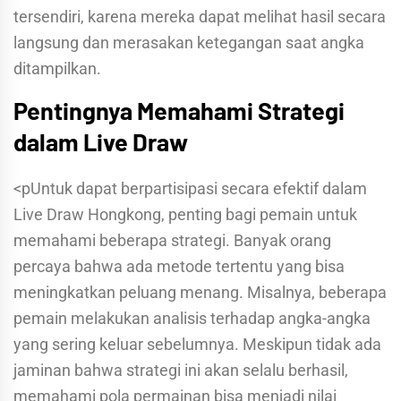
tersendiri, karena mereka dapat melihat hasil secara
langsung dan merasakan ketegangan saat angka
ditampilkan.
Pentingnya Memahami Strategi
dalam Live Draw
<pUntuk dapat berpartisipasi secara efektif dalam
Live Draw Hongkong, penting bagi pemain untuk
memahami beberapa strategi. Banyak orang
percaya bahwa ada metode tertentu yang bisa
meningkatkan peluang menang. Misalnya, beberapa
pemain melakukan analisis terhadap angka-angka
yang sering keluar sebelumnya. Meskipun tidak ada
jaminan bahwa strategi ini akan selalu berhasil,
memahami pola permainan bisa menjadi nilai