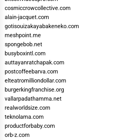
cosmiccrowcollective.com
alain-jacquet.com
gotisouizakayabakeneko.com
meshpoint.me
spongebob.net
busyboxintl.com
auttayanratchapak.com
postcoffeebarva.com
elteatromilliondollar.com
burgerkingfranchise.org
vallarpadathamma.net
realworldsize.com
teknolama.com
productforbaby.com
orb-z.com