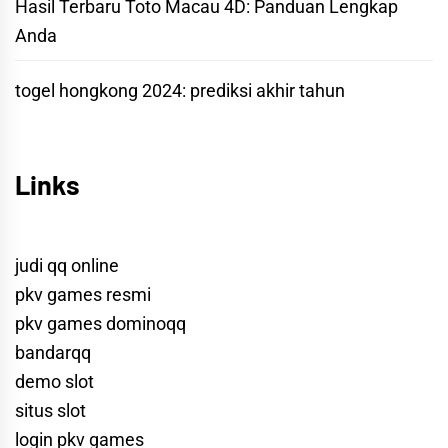
Hasil Terbaru Toto Macau 4D: Panduan Lengkap
Anda
togel hongkong 2024: prediksi akhir tahun
Links
judi qq online
pkv games resmi
pkv games dominoqq
bandarqq
demo slot
situs slot
login pkv games