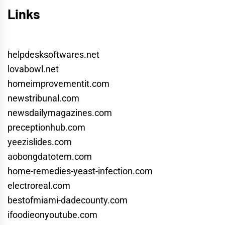
Links
helpdesksoftwares.net
lovabowl.net
homeimprovementit.com
newstribunal.com
newsdailymagazines.com
preceptionhub.com
yeezislides.com
aobongdatotem.com
home-remedies-yeast-infection.com
electroreal.com
bestofmiami-dadecounty.com
ifoodieonyoutube.com