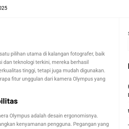
2025
tu pilihan utama di kalangan fotografer, baik
dan teknologi terkini, mereka berhasil
kualitas tinggi, tetapi juga mudah digunakan.
erapa fitur unggulan dari kamera Olympus yang
ilitas
amera Olympus adalah desain ergonomisnya.
bangkan kenyamanan pengguna. Pegangan yang