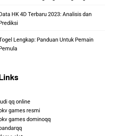
Data HK 4D Terbaru 2023: Analisis dan
Prediksi
Togel Lengkap: Panduan Untuk Pemain
Pemula
Links
judi qq online
pkv games resmi
pkv games dominoqq
bandarqq