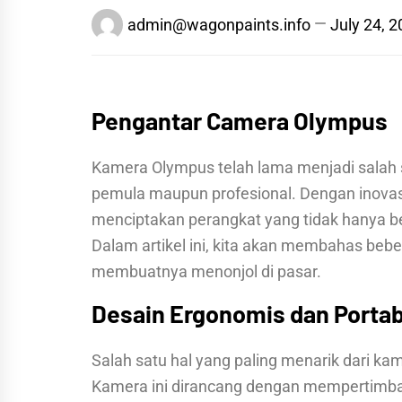
admin@wagonpaints.info
July 24, 
Pengantar Camera Olympus
Kamera Olympus telah lama menjadi salah sa
pemula maupun profesional. Dengan inovasi 
menciptakan perangkat yang tidak hanya ber
Dalam artikel ini, kita akan membahas beb
membuatnya menonjol di pasar.
Desain Ergonomis dan Portab
Salah satu hal yang paling menarik dari k
Kamera ini dirancang dengan mempertim