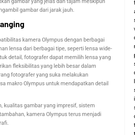
patkan gambar yang jelas dan tajam meskipun
ambil gambar dari jarak jauh.
Ranging
patibilitas kamera Olympus dengan berbagai
han lensa dari berbagai tipe, seperti lensa wide-
uk detail, fotografer dapat memilih lensa yang
kan fleksibilitas yang lebih besar dalam
orang fotografer yang suka melakukan
sa makro Olympus untuk mendapatkan detail
 kualitas gambar yang impresif, sistem
r tambahan, kamera Olympus terus menjadi
afi.