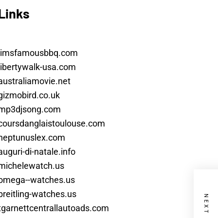
Links
jimsfamousbbq.com
libertywalk-usa.com
australiamovie.net
gizmobird.co.uk
mp3djsong.com
coursdanglaistoulouse.com
neptunuslex.com
auguri-di-natale.info
michelewatch.us
omega--watches.us
breitling-watches.us
tgarnettcentrallautoads.com