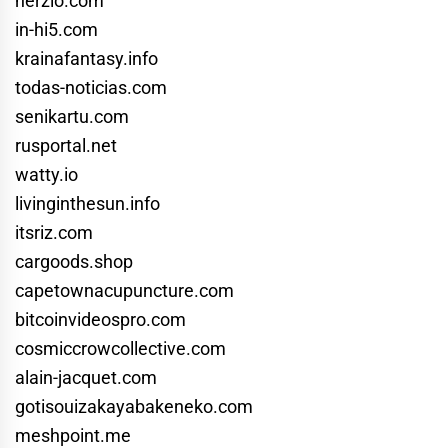
herzio.com
in-hi5.com
krainafantasy.info
todas-noticias.com
senikartu.com
rusportal.net
watty.io
livinginthesun.info
itsriz.com
cargoods.shop
capetownacupuncture.com
bitcoinvideospro.com
cosmiccrowcollective.com
alain-jacquet.com
gotisouizakayabakeneko.com
meshpoint.me