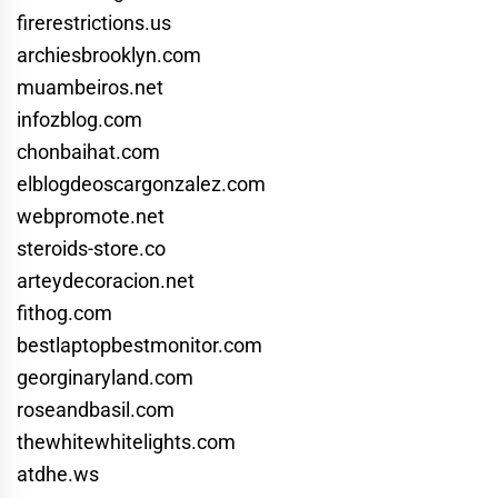
firerestrictions.us
archiesbrooklyn.com
muambeiros.net
infozblog.com
chonbaihat.com
elblogdeoscargonzalez.com
webpromote.net
steroids-store.co
arteydecoracion.net
fithog.com
bestlaptopbestmonitor.com
georginaryland.com
roseandbasil.com
thewhitewhitelights.com
atdhe.ws