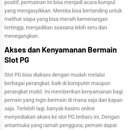
positif, permainan ini bisa menjadi acara kumpul
yang mengasyikkan. Mereka bisa bertanding untuk
melihat siapa yang bisa meraih kemenangan
tertinggi, menjadikan suasana lebih seru dan
menegangkan.
Akses dan Kenyamanan Bermain
Slot PG
Slot PG bisa diakses dengan mudah melalui
berbagai perangkat, baik di komputer maupun
perangkat mobil. Ini memberikan kenyamanan bagi
pemain yang ingin bermain di mana saja dan kapan
saja. Terlebih lagi, banyak kasino online
menyediakan akses ke slot PG terbaru ini. Dengan
antarmuka yang ramah pengguna, pemain dapat