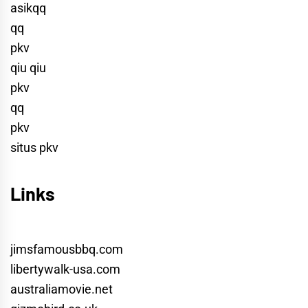
asikqq
qq
pkv
qiu qiu
pkv
qq
pkv
situs pkv
Links
jimsfamousbbq.com
libertywalk-usa.com
australiamovie.net