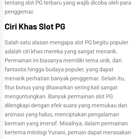
tentang slot PG terbaru yang wajib dicoba oleh para
penggemar.
Ciri Khas Slot PG
Salah satu alasan mengapa slot PG begitu populer
adalah ciri khas mereka yang sangat menarik.
Permainan ini biasanya memiliki tema unik, dari
fantastis hingga budaya populer, yang dapat
menarik perhatian banyak penggemar. Selain itu,
fitur bonus yang ditawarkan sering kali sangat
menguntungkan. Banyak permainan slot PG
dilengkapi dengan efek suara yang memukau dan
animasi yang halus, menciptakan pengalaman
bermain yang imersif. Misalnya, dalam permainan
bertema mitologi Yunani, pemain dapat merasakan