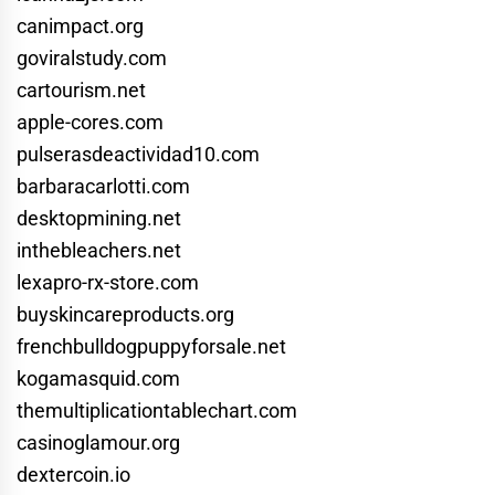
canimpact.org
goviralstudy.com
cartourism.net
apple-cores.com
pulserasdeactividad10.com
barbaracarlotti.com
desktopmining.net
inthebleachers.net
lexapro-rx-store.com
buyskincareproducts.org
frenchbulldogpuppyforsale.net
kogamasquid.com
themultiplicationtablechart.com
casinoglamour.org
dextercoin.io