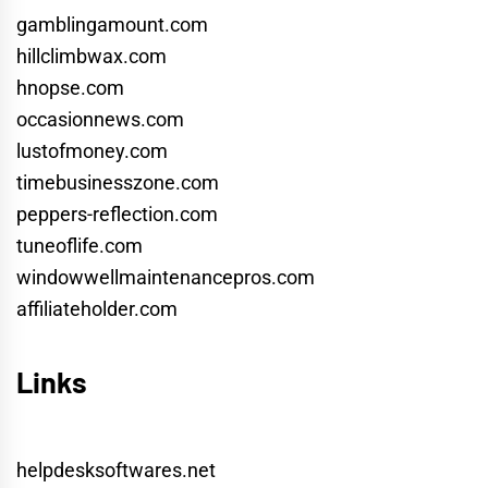
gamblingamount.com
hillclimbwax.com
hnopse.com
occasionnews.com
lustofmoney.com
timebusinesszone.com
peppers-reflection.com
tuneoflife.com
windowwellmaintenancepros.com
affiliateholder.com
Links
helpdesksoftwares.net