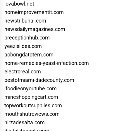
lovabowl.net
homeimprovementit.com
newstribunal.com
newsdailymagazines.com
preceptionhub.com
yeezislides.com
aobongdatotem.com
home-remedies-yeast-infection.com
electroreal.com
bestofmiami-dadecounty.com
ifoodieonyoutube.com
mineshoppingcart.com
topworkoutsupplies.com
mouthshutreviews.com
hirzadesalta.com
digitallifeopoly.com