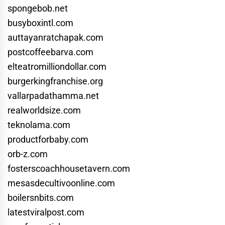
spongebob.net
busyboxintl.com
auttayanratchapak.com
postcoffeebarva.com
elteatromilliondollar.com
burgerkingfranchise.org
vallarpadathamma.net
realworldsize.com
teknolama.com
productforbaby.com
orb-z.com
fosterscoachhousetavern.com
mesasdecultivoonline.com
boilersnbits.com
latestviralpost.com