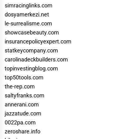
simracinglinks.com
dosyamerkezi.net
le-surrealisme.com
showcasebeauty.com
insurancepolicyexpert.com
statkeycompany.com
carolinadeckbuilders.com
topinvestingblog.com
top50tools.com
the-rep.com
saltyfranks.com
annerani.com
jazzatude.com
0022pa.com
zeroshare.info