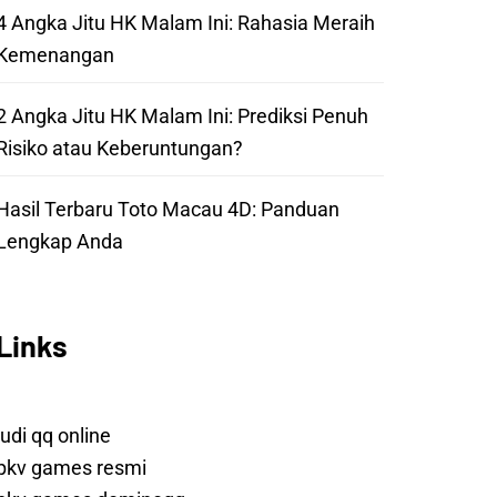
4 Angka Jitu HK Malam Ini: Rahasia Meraih
Kemenangan
2 Angka Jitu HK Malam Ini: Prediksi Penuh
Risiko atau Keberuntungan?
Hasil Terbaru Toto Macau 4D: Panduan
Lengkap Anda
Links
judi qq online
pkv games resmi