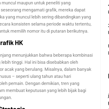
 muncul maupun untuk peneliti yang
a seseorang mengamati grafik, mereka dapat
ngka yang muncul lebih sering dibandingkan yang
secara konsisten selama periode waktu tertentu,
ntuk memilih nomor itu di putaran berikutnya.
rafik HK
 panjang menunjukkan bahwa beberapa kombinasi
ebih tinggi. Hal ini bisa disebabkan oleh
r acak yang berulang. Misalnya, dalam banyak
husus – seperti ulang tahun atau hari
h oleh pemain. Dengan demikian, tren yang
am membuat keputusan yang lebih bijak bagi
ungan.
Strategis