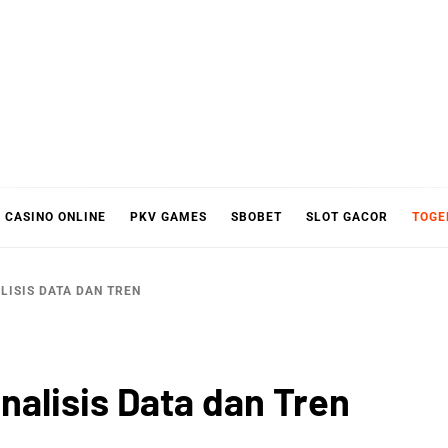
aik dengan Deposit Deposit Pul
ngan fitur terbaik di situs slot online terpercaya.
CASINO ONLINE
PKV GAMES
SBOBET
SLOT GACOR
TOGE
LISIS DATA DAN TREN
nalisis Data dan Tren