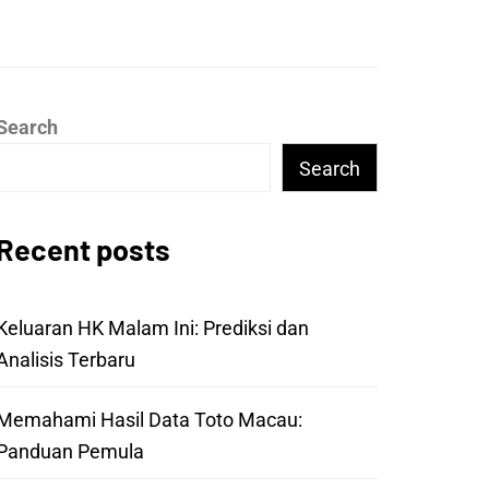
Search
Search
Recent posts
Keluaran HK Malam Ini: Prediksi dan
Analisis Terbaru
Memahami Hasil Data Toto Macau:
Panduan Pemula