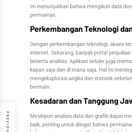
Ini menunjukkan bahwa mengikuti data da
permainan.
Perkembangan Teknologi dan 
Dengan perkembangan teknologi, akses terh
internet. Sekarang, banyak portal perjudia
beserta analisis. Aplikasi seluler juga me
kapan saja dan di mana saja. Hal ini mening
mengeksplorasi angka dan statistik sebelu
bermain.
Kesadaran dan Tanggung Ja
Meskipun analisis data dan grafik dapat 
baik, penting untuk diingat bahwa permain