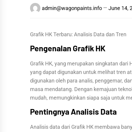
admin@wagonpaints.info
June 14, 
Grafik HK Terbaru: Analisis Data dan Tren
Pengenalan Grafik HK
Grafik HK, yang merupakan singkatan dari 
yang dapat digunakan untuk melihat tren ata
digunakan oleh para analis, penggemar, dan
masa mendatang. Dengan kemajuan teknolog
mudah, memungkinkan siapa saja untuk mela
Pentingnya Analisis Data
Analisis data dari Grafik HK membawa bany