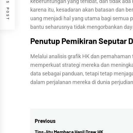
PREVIOUS POST
keberuntungan yang terlibat, dan tidak a
karena itu, kesadaran akan batasan dan be
uang menjadi hal yang utama bagi semua p
bantu seharusnya tidak mengorbankan daya p
Penutup Pemikiran Seputar D
Melalui analisis grafik HK dan pemahaman 
memperkuat strategi mereka dan mening
data sebagai panduan, tetapi tetap menja
dalam perjalanan mereka di dunia perjudia
Post
Previous
navigation
Tips Jitu Membaca Hasil Draw HK
Previous