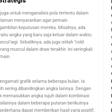
juga untuk menganalisis pola tertentu dalam
galaman menyarankan agar pemain
ambilan keputusan mereka. Misalnya, ada
aitu angka yang baru saja keluar dalam waktu
ul lagi. Sebaliknya, ada juga istilah “cold
ng muncul dalam draw terakhir. Ini seringkali
main.
engamati grafik selama beberapa bulan. Ia
h sering dibandingkan angka lainnya. Dengan
ntuk memasukkan angka tujuh dalam kombinasi
ilannya dalam beberapa putaran berikutnya
ederhana dapat memberikan hasil yang positif.