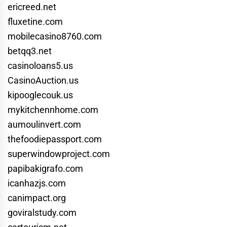
ericreed.net
fluxetine.com
mobilecasino8760.com
betqq3.net
casinoloans5.us
CasinoAuction.us
kipooglecouk.us
mykitchennhome.com
aumoulinvert.com
thefoodiepassport.com
superwindowproject.com
papibakigrafo.com
icanhazjs.com
canimpact.org
goviralstudy.com