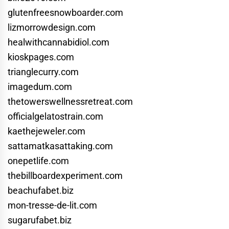
glutenfreesnowboarder.com
lizmorrowdesign.com
healwithcannabidiol.com
kioskpages.com
trianglecurry.com
imagedum.com
thetowerswellnessretreat.com
officialgelatostrain.com
kaethejeweler.com
sattamatkasattaking.com
onepetlife.com
thebillboardexperiment.com
beachufabet.biz
mon-tresse-de-lit.com
sugarufabet.biz