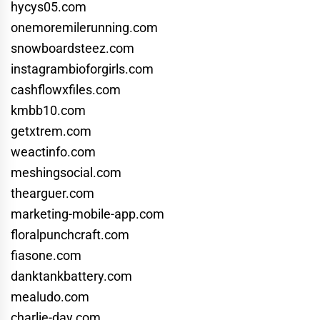
hycys05.com
onemoremilerunning.com
snowboardsteez.com
instagrambioforgirls.com
cashflowxfiles.com
kmbb10.com
getxtrem.com
weactinfo.com
meshingsocial.com
thearguer.com
marketing-mobile-app.com
floralpunchcraft.com
fiasone.com
danktankbattery.com
mealudo.com
charlie-day.com