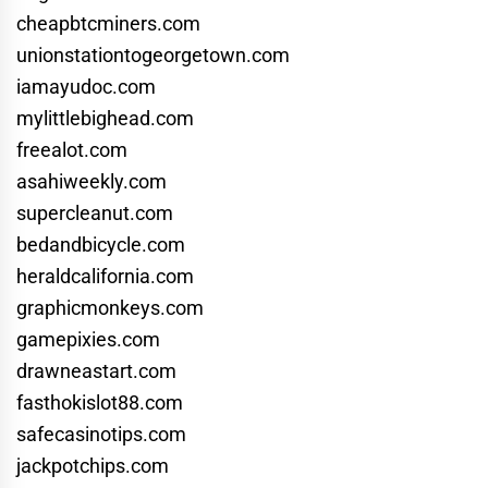
cheapbtcminers.com
unionstationtogeorgetown.com
iamayudoc.com
mylittlebighead.com
freealot.com
asahiweekly.com
supercleanut.com
bedandbicycle.com
heraldcalifornia.com
graphicmonkeys.com
gamepixies.com
drawneastart.com
fasthokislot88.com
safecasinotips.com
jackpotchips.com