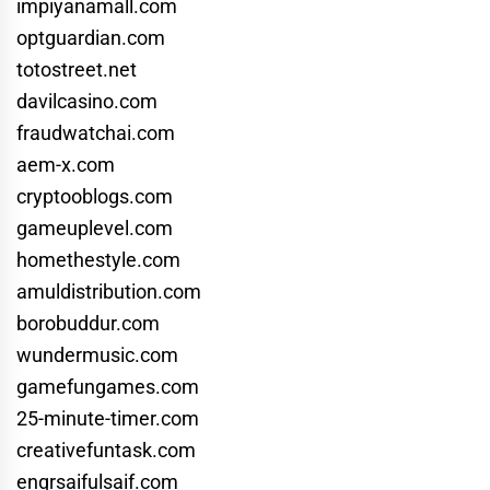
impiyanamall.com
optguardian.com
totostreet.net
davilcasino.com
fraudwatchai.com
aem-x.com
cryptooblogs.com
gameuplevel.com
homethestyle.com
amuldistribution.com
borobuddur.com
wundermusic.com
gamefungames.com
25-minute-timer.com
creativefuntask.com
engrsaifulsaif.com