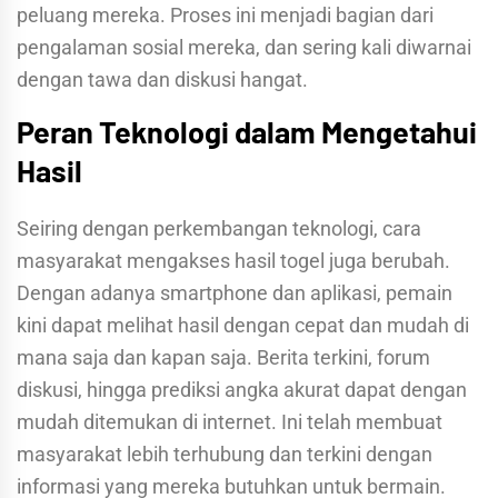
peluang mereka. Proses ini menjadi bagian dari
pengalaman sosial mereka, dan sering kali diwarnai
dengan tawa dan diskusi hangat.
Peran Teknologi dalam Mengetahui
Hasil
Seiring dengan perkembangan teknologi, cara
masyarakat mengakses hasil togel juga berubah.
Dengan adanya smartphone dan aplikasi, pemain
kini dapat melihat hasil dengan cepat dan mudah di
mana saja dan kapan saja. Berita terkini, forum
diskusi, hingga prediksi angka akurat dapat dengan
mudah ditemukan di internet. Ini telah membuat
masyarakat lebih terhubung dan terkini dengan
informasi yang mereka butuhkan untuk bermain.