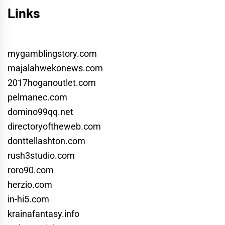
Links
mygamblingstory.com
majalahwekonews.com
2017hoganoutlet.com
pelmanec.com
domino99qq.net
directoryoftheweb.com
donttellashton.com
rush3studio.com
roro90.com
herzio.com
in-hi5.com
krainafantasy.info