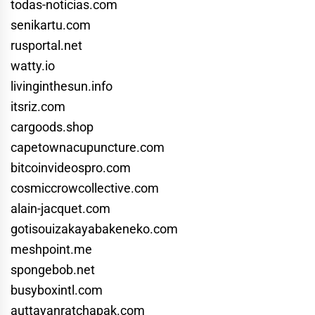
todas-noticias.com
senikartu.com
rusportal.net
watty.io
livinginthesun.info
itsriz.com
cargoods.shop
capetownacupuncture.com
bitcoinvideospro.com
cosmiccrowcollective.com
alain-jacquet.com
gotisouizakayabakeneko.com
meshpoint.me
spongebob.net
busyboxintl.com
auttayanratchapak.com