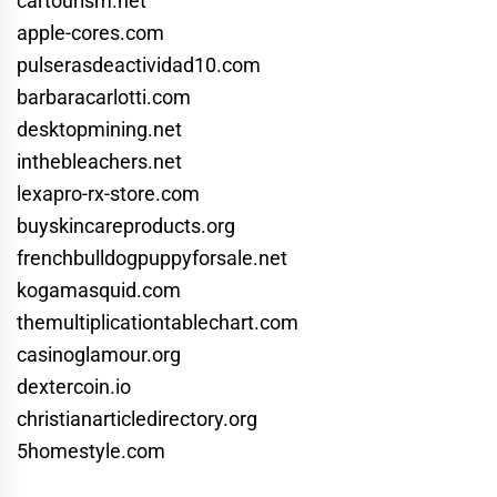
cartourism.net
apple-cores.com
pulserasdeactividad10.com
barbaracarlotti.com
desktopmining.net
inthebleachers.net
lexapro-rx-store.com
buyskincareproducts.org
frenchbulldogpuppyforsale.net
kogamasquid.com
themultiplicationtablechart.com
casinoglamour.org
dextercoin.io
christianarticledirectory.org
5homestyle.com