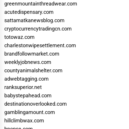
greenmountainthreadwear.com
acutedispensary.com
sattamatkanewsblog.com
cryptocurrencytradingcn.com
totowaz.com
charlestonwipesettlement.com
brandfollowmarket.com
weeklyjobnews.com
countyanimalshelter.com
adwebtagging.com
ranksuperior.net
babystepahead.com
destinationoverlooked.com
gamblingamount.com
hillclimbwax.com
hnopse.com