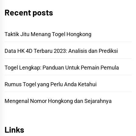
Recent posts
Taktik Jitu Menang Togel Hongkong
Data HK 4D Terbaru 2023: Analisis dan Prediksi
Togel Lengkap: Panduan Untuk Pemain Pemula
Rumus Togel yang Perlu Anda Ketahui
Mengenal Nomor Hongkong dan Sejarahnya
Links