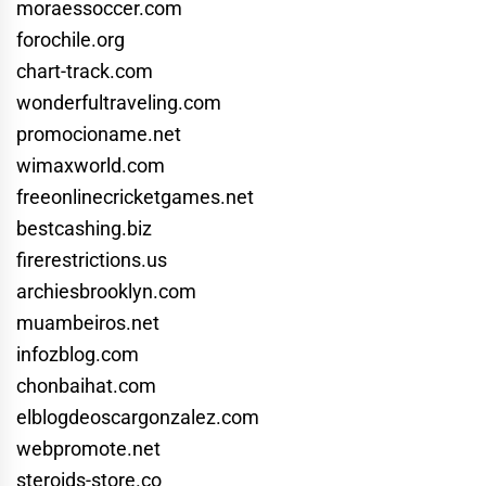
moraessoccer.com
forochile.org
chart-track.com
wonderfultraveling.com
promocioname.net
wimaxworld.com
freeonlinecricketgames.net
bestcashing.biz
firerestrictions.us
archiesbrooklyn.com
muambeiros.net
infozblog.com
chonbaihat.com
elblogdeoscargonzalez.com
webpromote.net
steroids-store.co