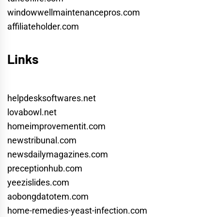
windowwellmaintenancepros.com
affiliateholder.com
Links
helpdesksoftwares.net
lovabowl.net
homeimprovementit.com
newstribunal.com
newsdailymagazines.com
preceptionhub.com
yeezislides.com
aobongdatotem.com
home-remedies-yeast-infection.com