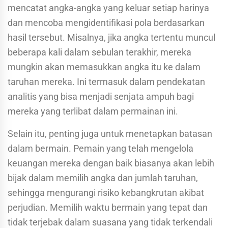
mencatat angka-angka yang keluar setiap harinya
dan mencoba mengidentifikasi pola berdasarkan
hasil tersebut. Misalnya, jika angka tertentu muncul
beberapa kali dalam sebulan terakhir, mereka
mungkin akan memasukkan angka itu ke dalam
taruhan mereka. Ini termasuk dalam pendekatan
analitis yang bisa menjadi senjata ampuh bagi
mereka yang terlibat dalam permainan ini.
Selain itu, penting juga untuk menetapkan batasan
dalam bermain. Pemain yang telah mengelola
keuangan mereka dengan baik biasanya akan lebih
bijak dalam memilih angka dan jumlah taruhan,
sehingga mengurangi risiko kebangkrutan akibat
perjudian. Memilih waktu bermain yang tepat dan
tidak terjebak dalam suasana yang tidak terkendali