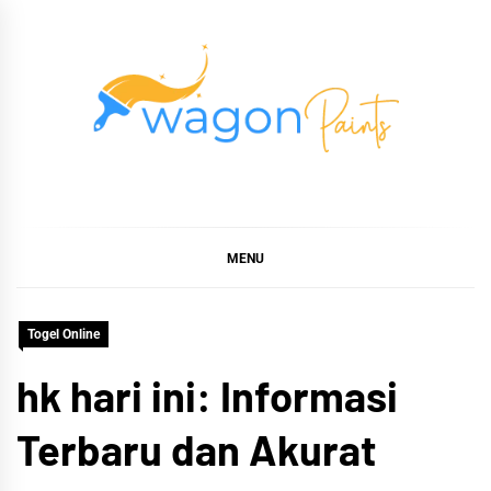
Skip
to
content
Situs Slot Online
Dapatkan Deposit deposit pulsa dan mainkan slot gacor
dengan fitur terbaik di situs slot online terpercaya.
Terbaik dengan Deposit
Deposit Pulsa dan Slot
MENU
Gacor
Togel Online
hk hari ini: Informasi
Terbaru dan Akurat