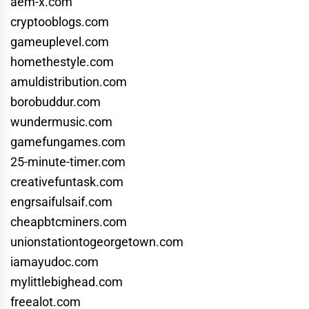
aem-x.com
cryptooblogs.com
gameuplevel.com
homethestyle.com
amuldistribution.com
borobuddur.com
wundermusic.com
gamefungames.com
25-minute-timer.com
creativefuntask.com
engrsaifulsaif.com
cheapbtcminers.com
unionstationtogeorgetown.com
iamayudoc.com
mylittlebighead.com
freealot.com