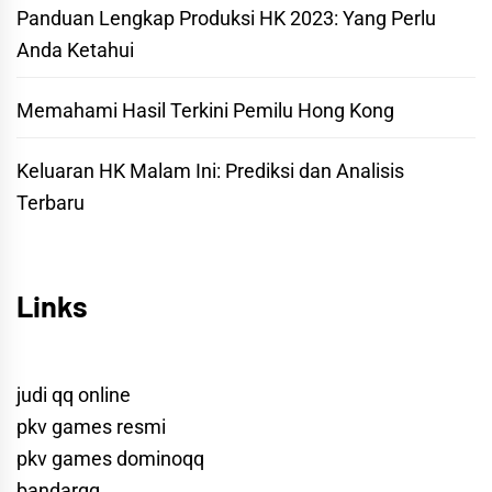
Panduan Lengkap Produksi HK 2023: Yang Perlu
Anda Ketahui
Memahami Hasil Terkini Pemilu Hong Kong
Keluaran HK Malam Ini: Prediksi dan Analisis
Terbaru
Links
judi qq online
pkv games resmi
pkv games dominoqq
bandarqq