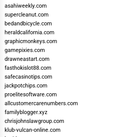
asahiweekly.com
supercleanut.com
bedandbicycle.com
heraldcalifornia.com
graphicmonkeys.com
gamepixies.com
drawneastart.com
fasthokislot88.com
safecasinotips.com
jackpotchips.com
proelitesoftware.com
allcustomercarenumbers.com
familyblogger.xyz
chrisjohnslawgroup.com
klub-vulcan-online.com