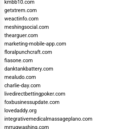
kmbb10.com
getxtrem.com
weactinfo.com
meshingsocial.com
thearguer.com
marketing-mobile-app.com
floralpunchcraft.com
fiasone.com
danktankbattery.com
mealudo.com
charlie-day.com
livedirectbettingpoker.com
foxbusinessupdate.com
lovedaddy.org
integrativemedicalmassageplano.com
mrrugwashing.com