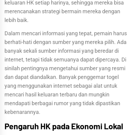
keluaran HK setiap harinya, sehingga mereka bisa
merencanakan strategi bermain mereka dengan
lebih baik.
Dalam mencari informasi yang tepat, pemain harus
berhati-hati dengan sumber yang mereka pilih. Ada
banyak sekali sumber informasi yang beredar di
internet, tetapi tidak semuanya dapat dipercaya. Di
sinilah pentingnya mengetahui sumber yang resmi
dan dapat diandalkan. Banyak penggemar togel
yang menggunakan internet sebagai alat untuk
mencari hasil keluaran terbaru dan mungkin
mendapati berbagai rumor yang tidak dipastikan
kebenarannya.
Pengaruh HK pada Ekonomi Lokal