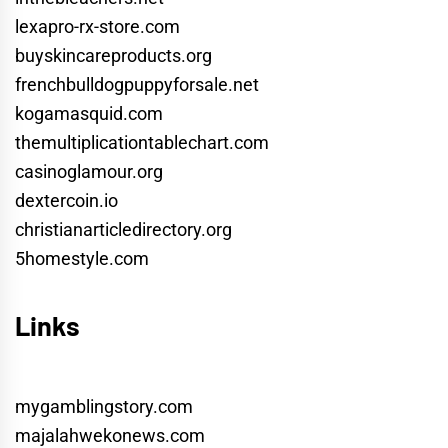
lexapro-rx-store.com
buyskincareproducts.org
frenchbulldogpuppyforsale.net
kogamasquid.com
themultiplicationtablechart.com
casinoglamour.org
dextercoin.io
christianarticledirectory.org
5homestyle.com
Links
mygamblingstory.com
majalahwekonews.com