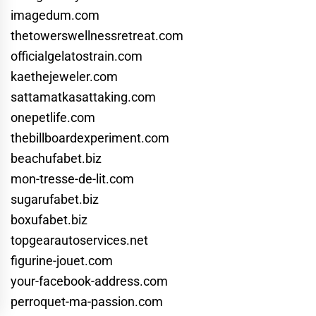
imagedum.com
thetowerswellnessretreat.com
officialgelatostrain.com
kaethejeweler.com
sattamatkasattaking.com
onepetlife.com
thebillboardexperiment.com
beachufabet.biz
mon-tresse-de-lit.com
sugarufabet.biz
boxufabet.biz
topgearautoservices.net
figurine-jouet.com
your-facebook-address.com
perroquet-ma-passion.com