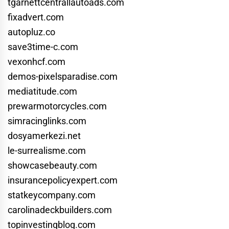
tgarnettcentrallautoads.com
fixadvert.com
autopluz.co
save3time-c.com
vexonhcf.com
demos-pixelsparadise.com
mediatitude.com
prewarmotorcycles.com
simracinglinks.com
dosyamerkezi.net
le-surrealisme.com
showcasebeauty.com
insurancepolicyexpert.com
statkeycompany.com
carolinadeckbuilders.com
topinvestingblog.com