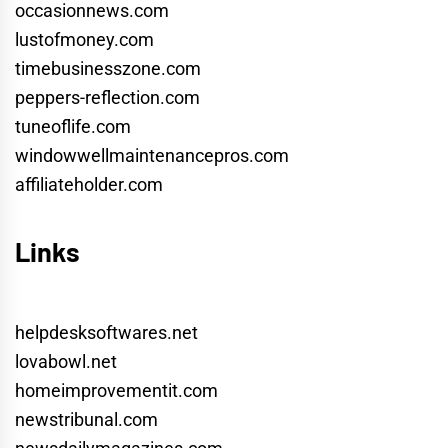
occasionnews.com
lustofmoney.com
timebusinesszone.com
peppers-reflection.com
tuneoflife.com
windowwellmaintenancepros.com
affiliateholder.com
Links
helpdesksoftwares.net
lovabowl.net
homeimprovementit.com
newstribunal.com