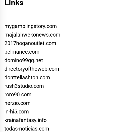
Links
mygamblingstory.com
majalahwekonews.com
2017hoganoutlet.com
pelmanec.com
domino99qq.net
directoryoftheweb.com
donttellashton.com
rush3studio.com
roro90.com
herzio.com
in-hi5.com
krainafantasy.info
todas-noticias.com