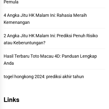
Pemula
4 Angka Jitu HK Malam Ini: Rahasia Meraih
Kemenangan
2 Angka Jitu HK Malam Ini: Prediksi Penuh Risiko
atau Keberuntungan?
Hasil Terbaru Toto Macau 4D: Panduan Lengkap
Anda
togel hongkong 2024: prediksi akhir tahun
Links