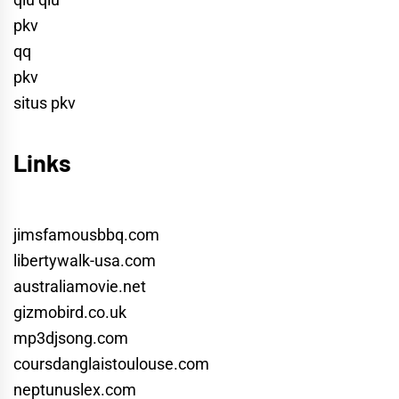
pkv
qq
pkv
situs pkv
Links
jimsfamousbbq.com
libertywalk-usa.com
australiamovie.net
gizmobird.co.uk
mp3djsong.com
coursdanglaistoulouse.com
neptunuslex.com