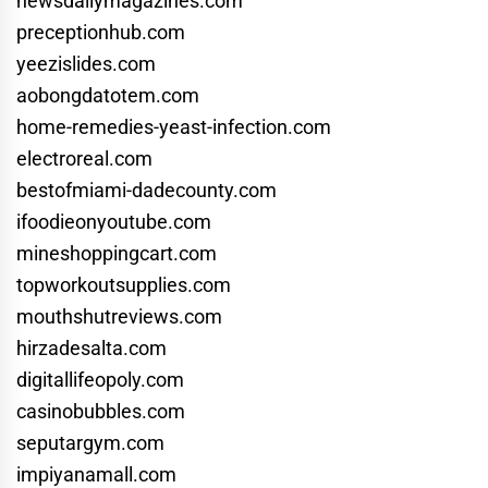
newsdailymagazines.com
preceptionhub.com
yeezislides.com
aobongdatotem.com
home-remedies-yeast-infection.com
electroreal.com
bestofmiami-dadecounty.com
ifoodieonyoutube.com
mineshoppingcart.com
topworkoutsupplies.com
mouthshutreviews.com
hirzadesalta.com
digitallifeopoly.com
casinobubbles.com
seputargym.com
impiyanamall.com