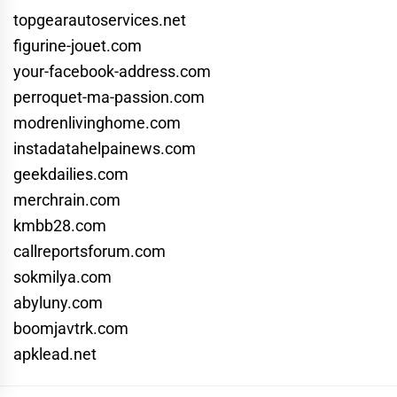
topgearautoservices.net
figurine-jouet.com
your-facebook-address.com
perroquet-ma-passion.com
modrenlivinghome.com
instadatahelpainews.com
geekdailies.com
merchrain.com
kmbb28.com
callreportsforum.com
sokmilya.com
abyluny.com
boomjavtrk.com
apklead.net