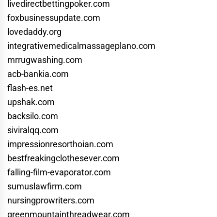
livedirectbettingpoker.com
foxbusinessupdate.com
lovedaddy.org
integrativemedicalmassageplano.com
mrrugwashing.com
acb-bankia.com
flash-es.net
upshak.com
backsilo.com
siviralqq.com
impressionresorthoian.com
bestfreakingclothesever.com
falling-film-evaporator.com
sumuslawfirm.com
nursingprowriters.com
greenmountainthreadwear.com