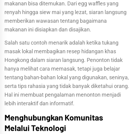
makanan bisa ditemukan. Dari egg waffles yang
renyah hingga siew mai yang lezat, siaran langsung
memberikan wawasan tentang bagaimana
makanan ini disiapkan dan disajikan.
Salah satu contoh menarik adalah ketika tukang
masak lokal membagikan resep hidangan khas
Hongkong dalam siaran langsung. Penonton tidak
hanya melihat cara memasak, tetapi juga belajar
tentang bahan-bahan lokal yang digunakan, seninya,
serta tips rahasia yang tidak banyak diketahui orang.
Hal ini membuat pengalaman menonton menjadi
lebih interaktif dan informatif.
Menghubungkan Komunitas
Melalui Teknologi