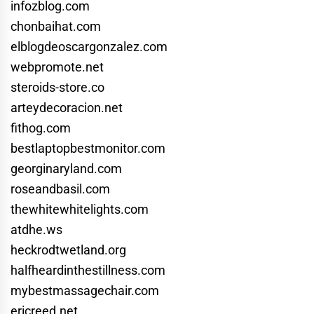
infozblog.com
chonbaihat.com
elblogdeoscargonzalez.com
webpromote.net
steroids-store.co
arteydecoracion.net
fithog.com
bestlaptopbestmonitor.com
georginaryland.com
roseandbasil.com
thewhitewhitelights.com
atdhe.ws
heckrodtwetland.org
halfheardinthestillness.com
mybestmassagechair.com
ericreed.net