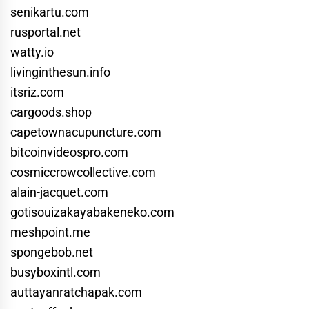
senikartu.com
rusportal.net
watty.io
livinginthesun.info
itsriz.com
cargoods.shop
capetownacupuncture.com
bitcoinvideospro.com
cosmiccrowcollective.com
alain-jacquet.com
gotisouizakayabakeneko.com
meshpoint.me
spongebob.net
busyboxintl.com
auttayanratchapak.com