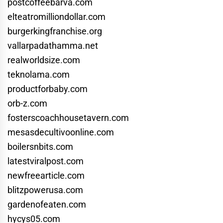
postcoffeebarva.com
elteatromilliondollar.com
burgerkingfranchise.org
vallarpadathamma.net
realworldsize.com
teknolama.com
productforbaby.com
orb-z.com
fosterscoachhousetavern.com
mesasdecultivoonline.com
boilersnbits.com
latestviralpost.com
newfreearticle.com
blitzpowerusa.com
gardenofeaten.com
hycys05.com