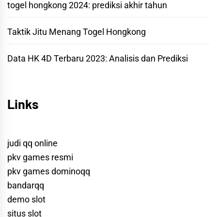
togel hongkong 2024: prediksi akhir tahun
Taktik Jitu Menang Togel Hongkong
Data HK 4D Terbaru 2023: Analisis dan Prediksi
Links
judi qq online
pkv games resmi
pkv games dominoqq
bandarqq
demo slot
situs slot