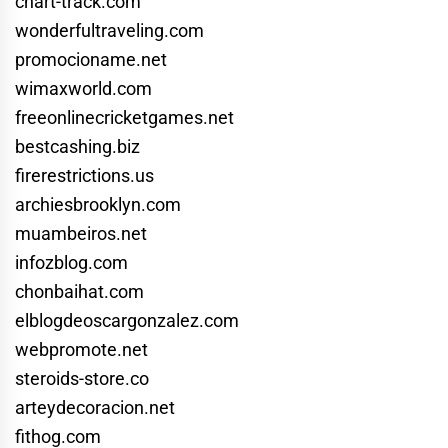
chart-track.com
wonderfultraveling.com
promocioname.net
wimaxworld.com
freeonlinecricketgames.net
bestcashing.biz
firerestrictions.us
archiesbrooklyn.com
muambeiros.net
infozblog.com
chonbaihat.com
elblogdeoscargonzalez.com
webpromote.net
steroids-store.co
arteydecoracion.net
fithog.com