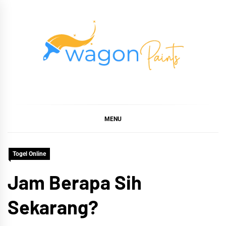
Skip
to
content
Situs Slot Online
Dapatkan Deposit deposit pulsa dan mainkan slot gacor
dengan fitur terbaik di situs slot online terpercaya.
Terbaik dengan Deposit
Deposit Pulsa dan Slot
MENU
Gacor
Togel Online
Jam Berapa Sih
Sekarang?