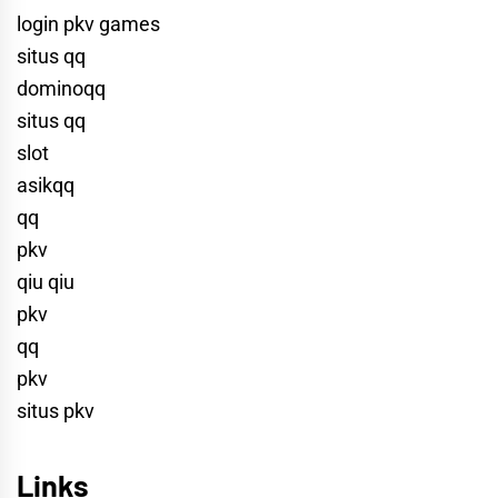
login pkv games
situs qq
dominoqq
situs qq
slot
asikqq
qq
pkv
qiu qiu
pkv
qq
pkv
situs pkv
Links