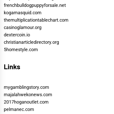
frenchbulldogpuppyforsale.net
kogamasquid.com
themultiplicationtablechart.com
casinoglamour.org
dextercoin.io
christianarticledirectory.org
5homestyle.com
Links
mygamblingstory.com
majalahwekonews.com
2017hoganoutlet.com
pelmanec.com