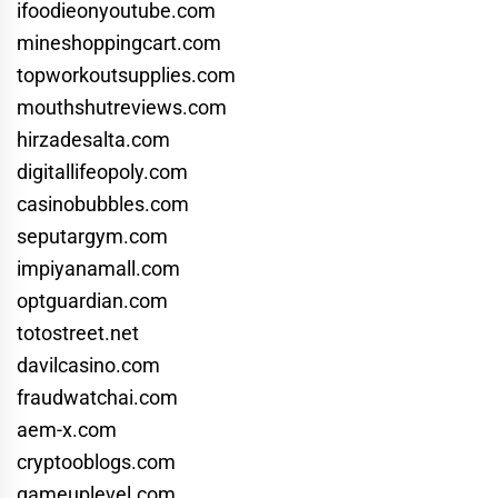
ifoodieonyoutube.com
mineshoppingcart.com
topworkoutsupplies.com
mouthshutreviews.com
hirzadesalta.com
digitallifeopoly.com
casinobubbles.com
seputargym.com
impiyanamall.com
optguardian.com
totostreet.net
davilcasino.com
fraudwatchai.com
aem-x.com
cryptooblogs.com
gameuplevel.com