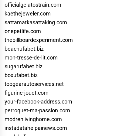
officialgelatostrain.com
kaethejeweler.com
sattamatkasattaking.com
onepetlife.com
thebillboardexperiment.com
beachufabet.biz
mon-tresse-de-lit.com
sugarufabet.biz
boxufabet.biz
topgearautoservices.net
figurine-jouet.com
your-facebook-address.com
perroquet-ma-passion.com
modrenlivinghome.com
instadatahelpainews.com