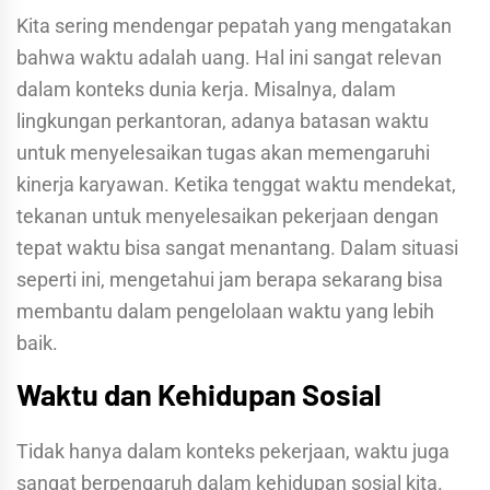
Kita sering mendengar pepatah yang mengatakan
bahwa waktu adalah uang. Hal ini sangat relevan
dalam konteks dunia kerja. Misalnya, dalam
lingkungan perkantoran, adanya batasan waktu
untuk menyelesaikan tugas akan memengaruhi
kinerja karyawan. Ketika tenggat waktu mendekat,
tekanan untuk menyelesaikan pekerjaan dengan
tepat waktu bisa sangat menantang. Dalam situasi
seperti ini, mengetahui jam berapa sekarang bisa
membantu dalam pengelolaan waktu yang lebih
baik.
Waktu dan Kehidupan Sosial
Tidak hanya dalam konteks pekerjaan, waktu juga
sangat berpengaruh dalam kehidupan sosial kita.