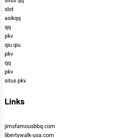
situs qq
slot
asikqq
qq
pkv
qiu qiu
pkv
qq
pkv
situs pkv
Links
jimsfamousbbq.com
libertywalk-usa.com