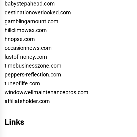
babystepahead.com
destinationoverlooked.com
gamblingamount.com
hillclimbwax.com
hnopse.com
occasionnews.com
lustofmoney.com
timebusinesszone.com
peppers-reflection.com
tuneoflife.com
windowwellmaintenancepros.com
affiliateholder.com
Links