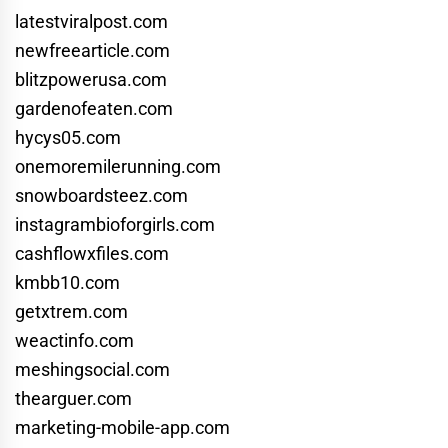
latestviralpost.com
newfreearticle.com
blitzpowerusa.com
gardenofeaten.com
hycys05.com
onemoremilerunning.com
snowboardsteez.com
instagrambioforgirls.com
cashflowxfiles.com
kmbb10.com
getxtrem.com
weactinfo.com
meshingsocial.com
thearguer.com
marketing-mobile-app.com