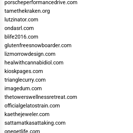
porscheperformancedrive.com
tamethekraken.org
lutzinator.com
ondasrl.com
blife2016.com
glutenfreesnowboarder.com
lizmorrowdesign.com
healwithcannabidiol.com
kioskpages.com
trianglecurry.com
imagedum.com
thetowerswellnessretreat.com
officialgelatostrain.com
kaethejeweler.com
sattamatkasattaking.com
onepetlife.com