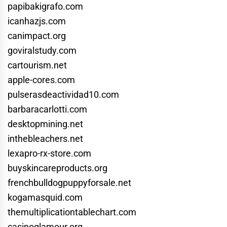
papibakigrafo.com
icanhazjs.com
canimpact.org
goviralstudy.com
cartourism.net
apple-cores.com
pulserasdeactividad10.com
barbaracarlotti.com
desktopmining.net
inthebleachers.net
lexapro-rx-store.com
buyskincareproducts.org
frenchbulldogpuppyforsale.net
kogamasquid.com
themultiplicationtablechart.com
casinoglamour.org