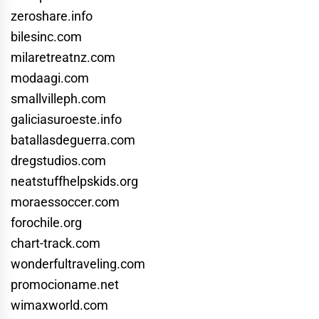
zeroshare.info
bilesinc.com
milaretreatnz.com
modaagi.com
smallvilleph.com
galiciasuroeste.info
batallasdeguerra.com
dregstudios.com
neatstuffhelpskids.org
moraessoccer.com
forochile.org
chart-track.com
wonderfultraveling.com
promocioname.net
wimaxworld.com