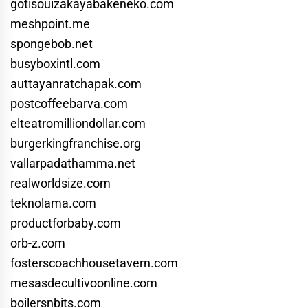
gotisouizakayabakeneko.com
meshpoint.me
spongebob.net
busyboxintl.com
auttayanratchapak.com
postcoffeebarva.com
elteatromilliondollar.com
burgerkingfranchise.org
vallarpadathamma.net
realworldsize.com
teknolama.com
productforbaby.com
orb-z.com
fosterscoachhousetavern.com
mesasdecultivoonline.com
boilersnbits.com