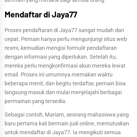
Mendaftar di Jaya77
Proses pendaftaran di Jaya77 sangat mudah dan
cepat. Pemain hanya perlu mengunjungi situs web
resmi, kemudian mengisi formulir pendaftaran
dengan informasi yang diperlukan. Setelah itu,
mereka perlu mengkonfirmasi akun mereka lewat
email. Proses ini umumnya memakan waktu
beberapa menit, dan begitu terdaftar, pemain bisa
langsung masuk dan mulai menjelajahi berbagai
permainan yang tersedia.
Sebagai contoh, Mariam, seorang mahasiswa yang
baru pertama kali bermain judi online, memutuskan
untuk mendaftar di Jaya77. Ia mengikuti semua