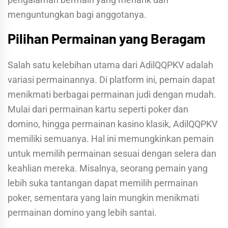
menguntungkan bagi anggotanya.
Pilihan Permainan yang Beragam
Salah satu kelebihan utama dari AdilQQPKV adalah
variasi permainannya. Di platform ini, pemain dapat
menikmati berbagai permainan judi dengan mudah.
Mulai dari permainan kartu seperti poker dan
domino, hingga permainan kasino klasik, AdilQQPKV
memiliki semuanya. Hal ini memungkinkan pemain
untuk memilih permainan sesuai dengan selera dan
keahlian mereka. Misalnya, seorang pemain yang
lebih suka tantangan dapat memilih permainan
poker, sementara yang lain mungkin menikmati
permainan domino yang lebih santai.