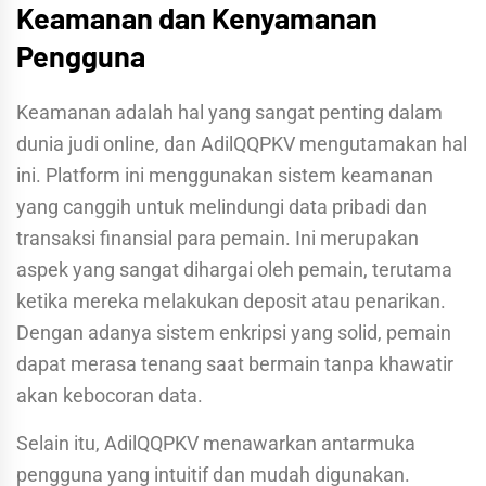
Keamanan dan Kenyamanan
Pengguna
Keamanan adalah hal yang sangat penting dalam
dunia judi online, dan AdilQQPKV mengutamakan hal
ini. Platform ini menggunakan sistem keamanan
yang canggih untuk melindungi data pribadi dan
transaksi finansial para pemain. Ini merupakan
aspek yang sangat dihargai oleh pemain, terutama
ketika mereka melakukan deposit atau penarikan.
Dengan adanya sistem enkripsi yang solid, pemain
dapat merasa tenang saat bermain tanpa khawatir
akan kebocoran data.
Selain itu, AdilQQPKV menawarkan antarmuka
pengguna yang intuitif dan mudah digunakan.