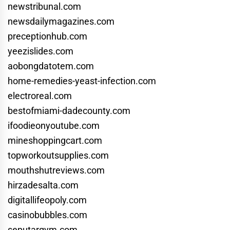
newstribunal.com
newsdailymagazines.com
preceptionhub.com
yeezislides.com
aobongdatotem.com
home-remedies-yeast-infection.com
electroreal.com
bestofmiami-dadecounty.com
ifoodieonyoutube.com
mineshoppingcart.com
topworkoutsupplies.com
mouthshutreviews.com
hirzadesalta.com
digitallifeopoly.com
casinobubbles.com
seputargym.com