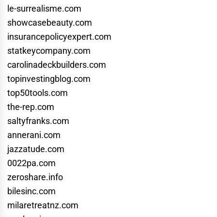
le-surrealisme.com
showcasebeauty.com
insurancepolicyexpert.com
statkeycompany.com
carolinadeckbuilders.com
topinvestingblog.com
top50tools.com
the-rep.com
saltyfranks.com
annerani.com
jazzatude.com
0022pa.com
zeroshare.info
bilesinc.com
milaretreatnz.com