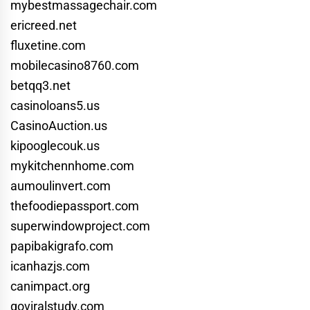
mybestmassagechair.com
ericreed.net
fluxetine.com
mobilecasino8760.com
betqq3.net
casinoloans5.us
CasinoAuction.us
kipooglecouk.us
mykitchennhome.com
aumoulinvert.com
thefoodiepassport.com
superwindowproject.com
papibakigrafo.com
icanhazjs.com
canimpact.org
goviralstudy.com