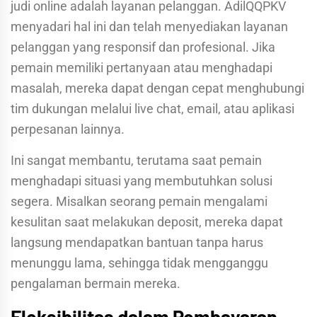
judi online adalah layanan pelanggan. AdilQQPKV
menyadari hal ini dan telah menyediakan layanan
pelanggan yang responsif dan profesional. Jika
pemain memiliki pertanyaan atau menghadapi
masalah, mereka dapat dengan cepat menghubungi
tim dukungan melalui live chat, email, atau aplikasi
perpesanan lainnya.
Ini sangat membantu, terutama saat pemain
menghadapi situasi yang membutuhkan solusi
segera. Misalkan seorang pemain mengalami
kesulitan saat melakukan deposit, mereka dapat
langsung mendapatkan bantuan tanpa harus
menunggu lama, sehingga tidak mengganggu
pengalaman bermain mereka.
Fleksibilitas dalam Pembayaran