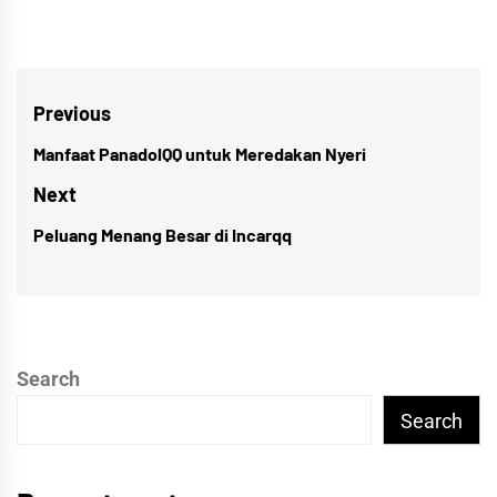
Post
Previous
navigation
Manfaat PanadolQQ untuk Meredakan Nyeri
Previous
post:
Next
Peluang Menang Besar di Incarqq
Next
post:
Search
Search