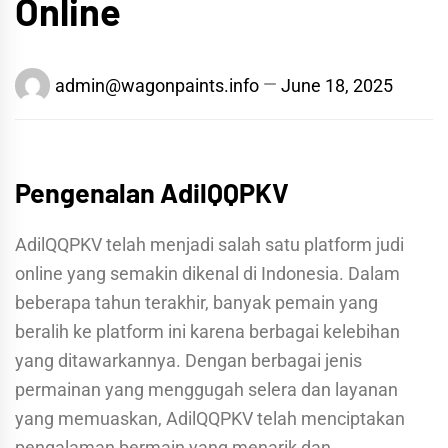
Online
admin@wagonpaints.info
June 18, 2025
Pengenalan AdilQQPKV
AdilQQPKV telah menjadi salah satu platform judi
online yang semakin dikenal di Indonesia. Dalam
beberapa tahun terakhir, banyak pemain yang
beralih ke platform ini karena berbagai kelebihan
yang ditawarkannya. Dengan berbagai jenis
permainan yang menggugah selera dan layanan
yang memuaskan, AdilQQPKV telah menciptakan
pengalaman bermain yang menarik dan