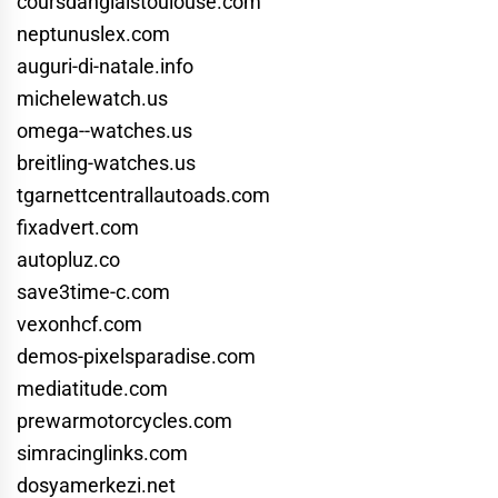
coursdanglaistoulouse.com
neptunuslex.com
auguri-di-natale.info
michelewatch.us
omega--watches.us
breitling-watches.us
tgarnettcentrallautoads.com
fixadvert.com
autopluz.co
save3time-c.com
vexonhcf.com
demos-pixelsparadise.com
mediatitude.com
prewarmotorcycles.com
simracinglinks.com
dosyamerkezi.net