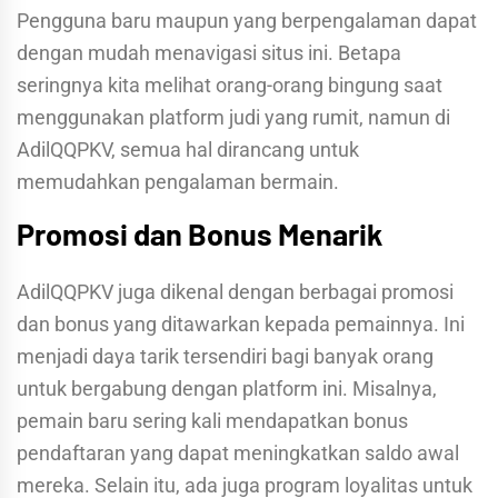
Pengguna baru maupun yang berpengalaman dapat
dengan mudah menavigasi situs ini. Betapa
seringnya kita melihat orang-orang bingung saat
menggunakan platform judi yang rumit, namun di
AdilQQPKV, semua hal dirancang untuk
memudahkan pengalaman bermain.
Promosi dan Bonus Menarik
AdilQQPKV juga dikenal dengan berbagai promosi
dan bonus yang ditawarkan kepada pemainnya. Ini
menjadi daya tarik tersendiri bagi banyak orang
untuk bergabung dengan platform ini. Misalnya,
pemain baru sering kali mendapatkan bonus
pendaftaran yang dapat meningkatkan saldo awal
mereka. Selain itu, ada juga program loyalitas untuk