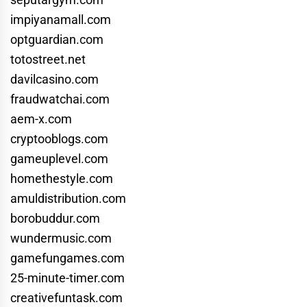
impiyanamall.com
optguardian.com
totostreet.net
davilcasino.com
fraudwatchai.com
aem-x.com
cryptooblogs.com
gameuplevel.com
homethestyle.com
amuldistribution.com
borobuddur.com
wundermusic.com
gamefungames.com
25-minute-timer.com
creativefuntask.com