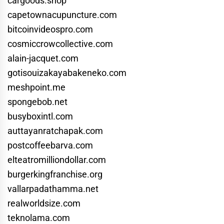
cargoods.shop
capetownacupuncture.com
bitcoinvideospro.com
cosmiccrowcollective.com
alain-jacquet.com
gotisouizakayabakeneko.com
meshpoint.me
spongebob.net
busyboxintl.com
auttayanratchapak.com
postcoffeebarva.com
elteatromilliondollar.com
burgerkingfranchise.org
vallarpadathamma.net
realworldsize.com
teknolama.com