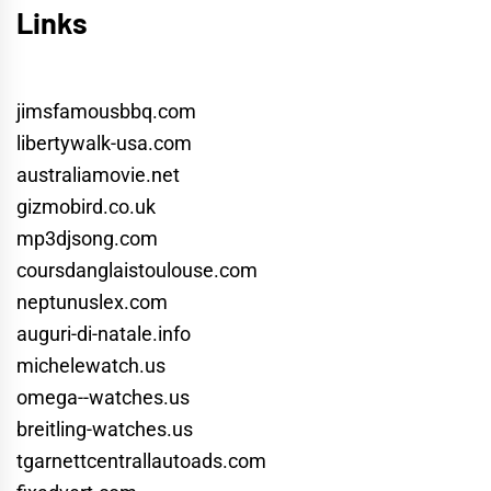
Links
jimsfamousbbq.com
libertywalk-usa.com
australiamovie.net
gizmobird.co.uk
mp3djsong.com
coursdanglaistoulouse.com
neptunuslex.com
auguri-di-natale.info
michelewatch.us
omega--watches.us
breitling-watches.us
tgarnettcentrallautoads.com