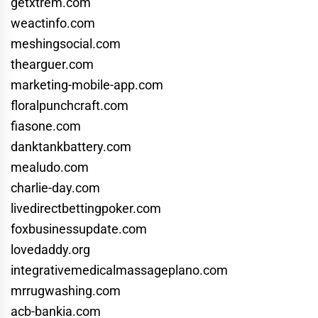
getxtrem.com
weactinfo.com
meshingsocial.com
thearguer.com
marketing-mobile-app.com
floralpunchcraft.com
fiasone.com
danktankbattery.com
mealudo.com
charlie-day.com
livedirectbettingpoker.com
foxbusinessupdate.com
lovedaddy.org
integrativemedicalmassageplano.com
mrrugwashing.com
acb-bankia.com