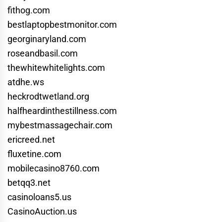
fithog.com
bestlaptopbestmonitor.com
georginaryland.com
roseandbasil.com
thewhitewhitelights.com
atdhe.ws
heckrodtwetland.org
halfheardinthestillness.com
mybestmassagechair.com
ericreed.net
fluxetine.com
mobilecasino8760.com
betqq3.net
casinoloans5.us
CasinoAuction.us