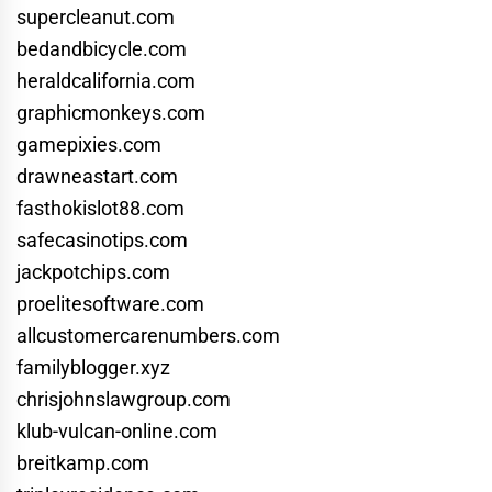
supercleanut.com
bedandbicycle.com
heraldcalifornia.com
graphicmonkeys.com
gamepixies.com
drawneastart.com
fasthokislot88.com
safecasinotips.com
jackpotchips.com
proelitesoftware.com
allcustomercarenumbers.com
familyblogger.xyz
chrisjohnslawgroup.com
klub-vulcan-online.com
breitkamp.com