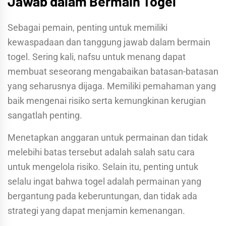
Jawab dalam Bermain Togel
Sebagai pemain, penting untuk memiliki
kewaspadaan dan tanggung jawab dalam bermain
togel. Sering kali, nafsu untuk menang dapat
membuat seseorang mengabaikan batasan-batasan
yang seharusnya dijaga. Memiliki pemahaman yang
baik mengenai risiko serta kemungkinan kerugian
sangatlah penting.
Menetapkan anggaran untuk permainan dan tidak
melebihi batas tersebut adalah salah satu cara
untuk mengelola risiko. Selain itu, penting untuk
selalu ingat bahwa togel adalah permainan yang
bergantung pada keberuntungan, dan tidak ada
strategi yang dapat menjamin kemenangan.