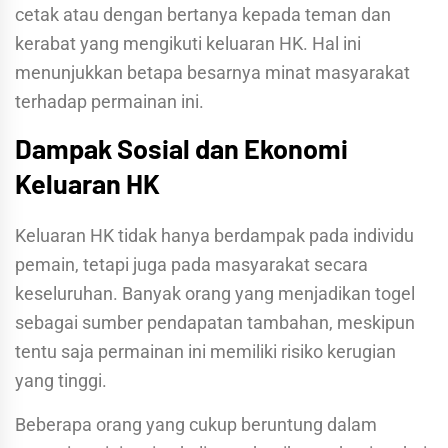
cetak atau dengan bertanya kepada teman dan
kerabat yang mengikuti keluaran HK. Hal ini
menunjukkan betapa besarnya minat masyarakat
terhadap permainan ini.
Dampak Sosial dan Ekonomi
Keluaran HK
Keluaran HK tidak hanya berdampak pada individu
pemain, tetapi juga pada masyarakat secara
keseluruhan. Banyak orang yang menjadikan togel
sebagai sumber pendapatan tambahan, meskipun
tentu saja permainan ini memiliki risiko kerugian
yang tinggi.
Beberapa orang yang cukup beruntung dalam