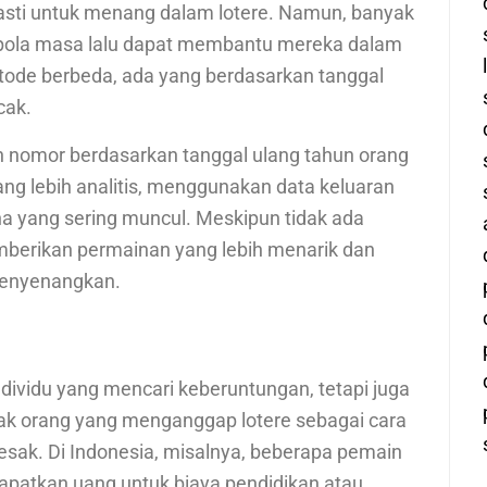
 pasti untuk menang dalam lotere. Namun, banyak
ola masa lalu dapat membantu mereka dalam
tode berbeda, ada yang berdasarkan tanggal
cak.
 nomor berdasarkan tanggal ulang tahun orang
yang lebih analitis, menggunakan data keluaran
yang sering muncul. Meskipun tidak ada
berikan permainan yang lebih menarik dan
enyenangkan.
ividu yang mencari keberuntungan, tetapi juga
ak orang yang menganggap lotere sebagai cara
sak. Di Indonesia, misalnya, beberapa pemain
apatkan uang untuk biaya pendidikan atau