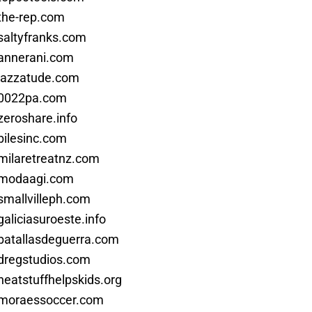
the-rep.com
saltyfranks.com
annerani.com
jazzatude.com
0022pa.com
zeroshare.info
bilesinc.com
milaretreatnz.com
modaagi.com
smallvilleph.com
galiciasuroeste.info
batallasdeguerra.com
dregstudios.com
neatstuffhelpskids.org
moraessoccer.com