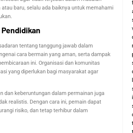
atau baru, selalu ada baiknya untuk memahami
ukan.
 Pendidikan
esadaran tentang tanggung jawab dalam
engenai cara bermain yang aman, serta dampak
 pembicaraan ini. Organisasi dan komunitas
asi yang diperlukan bagi masyarakat agar
n dan keberuntungan dalam permainan juga
k realistis. Dengan cara ini, pemain dapat
ngi risiko, dan tetap terhibur dalam