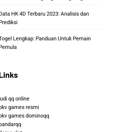
Data HK 4D Terbaru 2023: Analisis dan
Prediksi
Togel Lengkap: Panduan Untuk Pemain
Pemula
Links
judi qq online
pkv games resmi
pkv games dominoqq
bandarqq