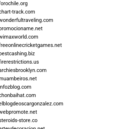
forochile.org
chart-track.com
wonderfultraveling.com
promocioname.net
wimaxworld.com
freeonlinecricketgames.net
bestcashing.biz
firerestrictions.us
archiesbrooklyn.com
muambeiros.net
infozblog.com
chonbaihat.com
elblogdeoscargonzalez.com
webpromote.net
steroids-store.co
arteydecoracion.net