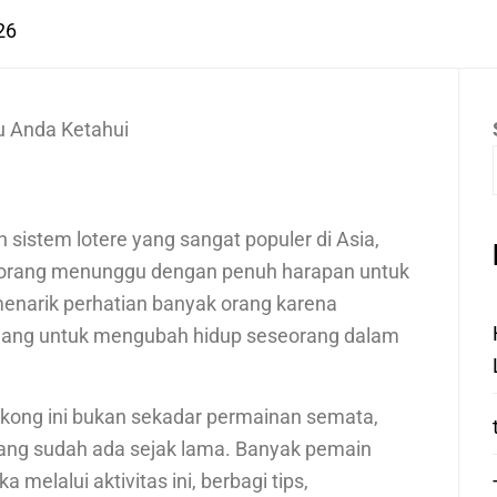
26
u Anda Ketahui
 sistem lotere yang sangat populer di Asia,
an orang menunggu dengan penuh harapan untuk
menarik perhatian banyak orang karena
uang untuk mengubah hidup seseorang dalam
gkong ini bukan sekadar permainan semata,
yang sudah ada sejak lama. Banyak pemain
elalui aktivitas ini, berbagi tips,