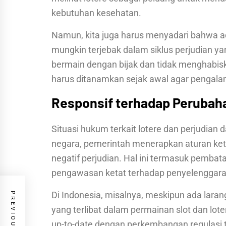
kebutuhan kesehatan.
Namun, kita juga harus menyadari bahwa ada
mungkin terjebak dalam siklus perjudian ya
bermain dengan bijak dan tidak menghabis
harus ditanamkan sejak awal agar pengalam
Responsif terhadap Perubah
Situasi hukum terkait lotere dan perjudian
negara, pemerintah menerapkan aturan ket
negatif perjudian. Hal ini termasuk pembat
pengawasan ketat terhadap penyelenggara
Di Indonesia, misalnya, meskipun ada lara
yang terlibat dalam permainan slot dan lote
up-to-date dengan perkembangan regulasi t