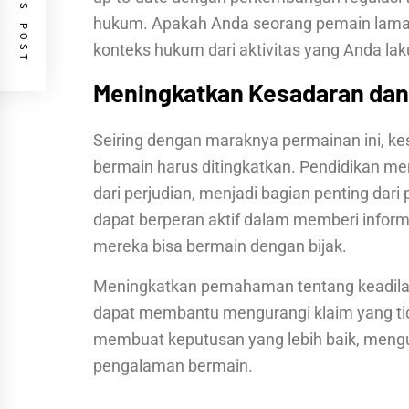
PREVIOUS POST
hukum. Apakah Anda seorang pemain lama 
konteks hukum dari aktivitas yang Anda lak
Meningkatkan Kesadaran dan
Seiring dengan maraknya permainan ini, k
bermain harus ditingkatkan. Pendidikan m
dari perjudian, menjadi bagian penting dari
dapat berperan aktif dalam memberi inform
mereka bisa bermain dengan bijak.
Meningkatkan pemahaman tentang keadila
dapat membantu mengurangi klaim yang tida
membuat keputusan yang lebih baik, mengura
pengalaman bermain.