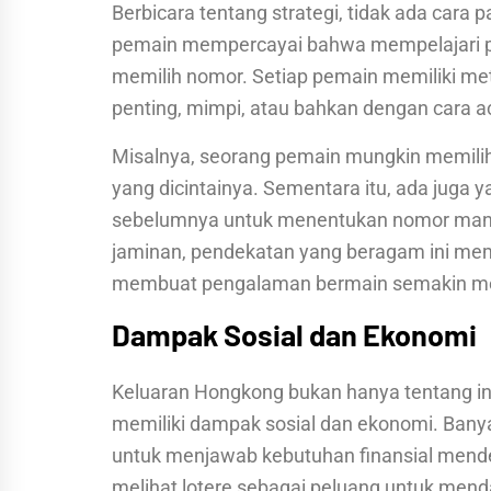
Berbicara tentang strategi, tidak ada cara
pemain mempercayai bahwa mempelajari p
memilih nomor. Setiap pemain memiliki me
penting, mimpi, atau bahkan dengan cara a
Misalnya, seorang pemain mungkin memilih
yang dicintainya. Sementara itu, ada juga 
sebelumnya untuk menentukan nomor mana 
jaminan, pendekatan yang beragam ini mem
membuat pengalaman bermain semakin m
Dampak Sosial dan Ekonomi
Keluaran Hongkong bukan hanya tentang ind
memiliki dampak sosial dan ekonomi. Bany
untuk menjawab kebutuhan finansial mende
melihat lotere sebagai peluang untuk mend