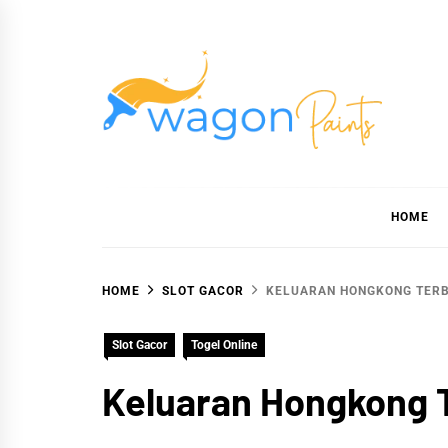
Skip
to
content
Situs Slot Online Terb
Dapatkan Deposit deposit pulsa dan mainkan slot gacor de
HOME
HOME
SLOT GACOR
KELUARAN HONGKONG TERB
Slot Gacor
Togel Online
Keluaran Hongkong T