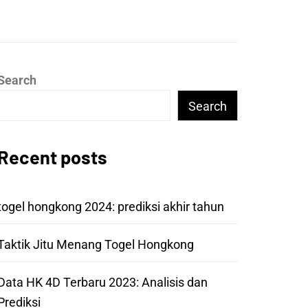
Search
Search
Recent posts
togel hongkong 2024: prediksi akhir tahun
Taktik Jitu Menang Togel Hongkong
Data HK 4D Terbaru 2023: Analisis dan
Prediksi