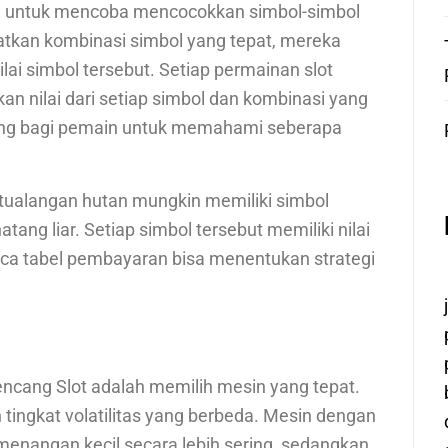
 untuk mencoba mencocokkan simbol-simbol
atkan kombinasi simbol yang tepat, mereka
ai simbol tersebut. Setiap permainan slot
n nilai dari setiap simbol dan kombinasi yang
ting bagi pemain untuk memahami seberapa
tualangan hutan mungkin memiliki simbol
atang liar. Setiap simbol tersebut memiliki nilai
a tabel pembayaran bisa menentukan strategi
ncang Slot adalah memilih mesin yang tepat.
n tingkat volatilitas yang berbeda. Mesin dengan
menangan kecil secara lebih sering, sedangkan