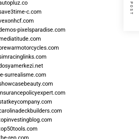
NEXT POST
autopluz.co
save3time-c.com
vexonhcf.com
demos-pixelsparadise.com
mediatitude.com
prewarmotorcycles.com
simracinglinks.com
dosyamerkezi.net
le-surrealisme.com
showcasebeauty.com
insurancepolicyexpert.com
statkeycompany.com
carolinadeckbuilders.com
topinvestingblog.com
top50tools.com
the-rep.com