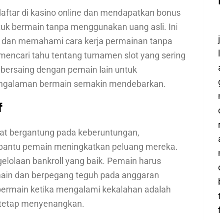
aftar di kasino online dan mendapatkan bonus
 bermain tanpa menggunakan uang asli. Ini
ih dan memahami cara kerja permainan tanpa
sa mencari tahu tentang turnamen slot yang sering
 bersaing dengan pemain lain untuk
engalaman bermain semakin mendebarkan.
f
at bergantung pada keberuntungan,
bantu pemain meningkatkan peluang mereka.
elolaan bankroll yang baik. Pemain harus
ain dan berpegang teguh pada anggaran
 bermain ketika mengalami kekalahan adalah
 tetap menyenangkan.