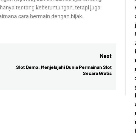
hanya tentang keberuntungan, tetapi juga
aimana cara bermain dengan bijak.
Next
Slot Demo: Menjelajahi Dunia Permainan Slot
Next
Secara Gratis
post: