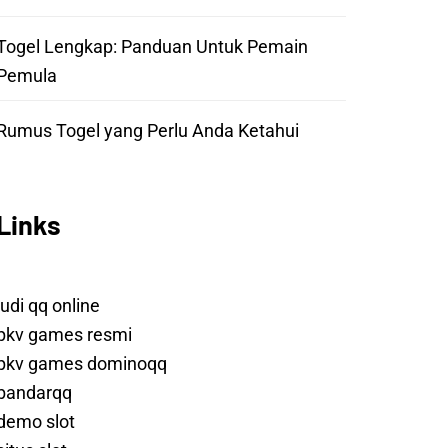
Togel Lengkap: Panduan Untuk Pemain
Pemula
Rumus Togel yang Perlu Anda Ketahui
Links
judi qq online
pkv games resmi
pkv games dominoqq
bandarqq
demo slot