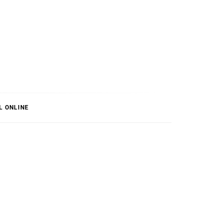
sa dan Slot Gacor
L ONLINE