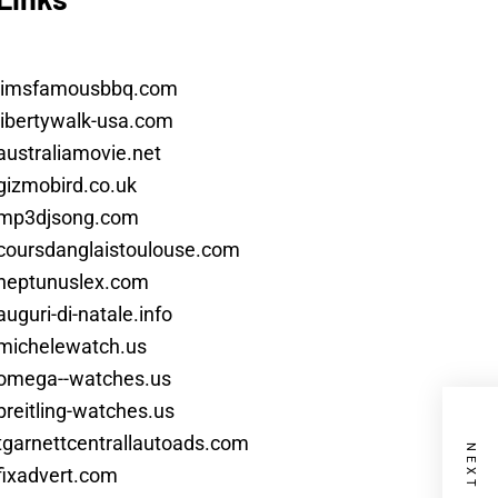
jimsfamousbbq.com
libertywalk-usa.com
australiamovie.net
gizmobird.co.uk
mp3djsong.com
coursdanglaistoulouse.com
neptunuslex.com
auguri-di-natale.info
michelewatch.us
omega--watches.us
breitling-watches.us
tgarnettcentrallautoads.com
fixadvert.com