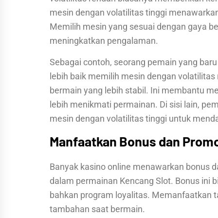
mesin dengan volatilitas tinggi menawarkan
Memilih mesin yang sesuai dengan gaya be
meningkatkan pengalaman.
Sebagai contoh, seorang pemain yang baru
lebih baik memilih mesin dengan volatili
bermain yang lebih stabil. Ini membantu m
lebih menikmati permainan. Di sisi lain, 
mesin dengan volatilitas tinggi untuk mend
Manfaatkan Bonus dan Prom
Banyak kasino online menawarkan bonus d
dalam permainan Kencang Slot. Bonus ini b
bahkan program loyalitas. Memanfaatkan 
tambahan saat bermain.