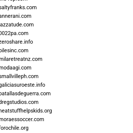
saltyfranks.com
annerani.com
jazzatude.com
0022pa.com
zeroshare.info
bilesinc.com
milaretreatnz.com
modaagi.com
smallvilleph.com
galiciasuroeste.info
batallasdeguerra.com
dregstudios.com
neatstuffhelpskids.org
moraessoccer.com
forochile.org