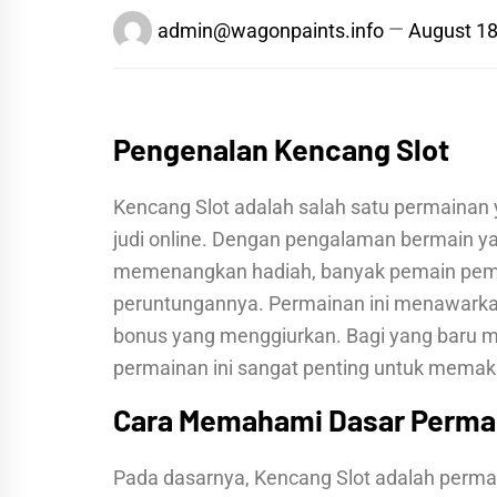
admin@wagonpaints.info
August 18
Pengenalan Kencang Slot
Kencang Slot adalah salah satu permainan
judi online. Dengan pengalaman bermain y
memenangkan hadiah, banyak pemain pemu
peruntungannya. Permainan ini menawarkan 
bonus yang menggiurkan. Bagi yang baru m
permainan ini sangat penting untuk mema
Cara Memahami Dasar Perma
Pada dasarnya, Kencang Slot adalah perma