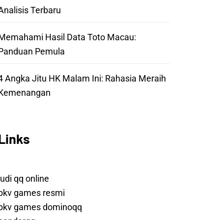
Analisis Terbaru
Memahami Hasil Data Toto Macau:
Panduan Pemula
4 Angka Jitu HK Malam Ini: Rahasia Meraih
Kemenangan
Links
judi qq online
pkv games resmi
pkv games dominoqq