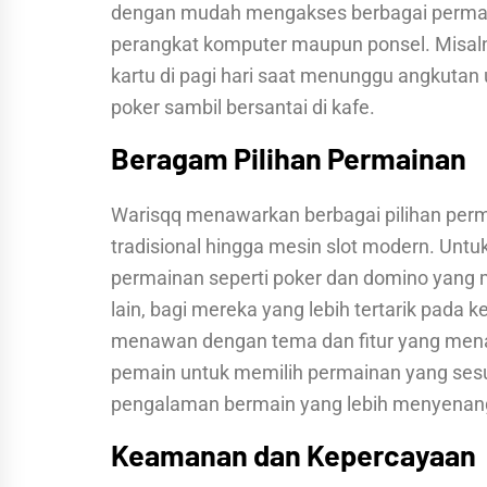
dengan mudah mengakses berbagai permaina
perangkat komputer maupun ponsel. Misal
kartu di pagi hari saat menunggu angkutan
poker sambil bersantai di kafe.
Beragam Pilihan Permainan
Warisqq menawarkan berbagai pilihan perma
tradisional hingga mesin slot modern. Unt
permainan seperti poker dan domino yang m
lain, bagi mereka yang lebih tertarik pada k
menawan dengan tema dan fitur yang menar
pemain untuk memilih permainan yang sesu
pengalaman bermain yang lebih menyenan
Keamanan dan Kepercayaan