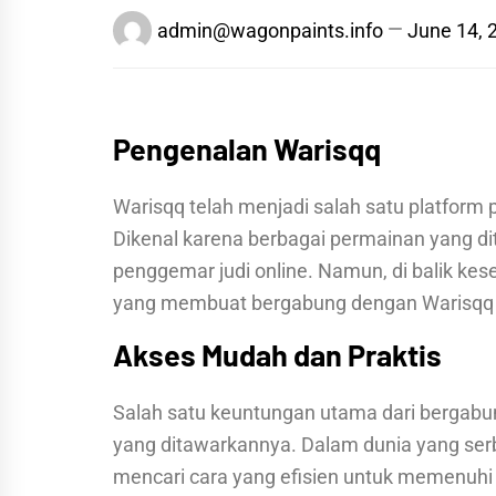
admin@wagonpaints.info
June 14, 
Pengenalan Warisqq
Warisqq telah menjadi salah satu platform 
Dikenal karena berbagai permainan yang di
penggemar judi online. Namun, di balik ke
yang membuat bergabung dengan Warisqq me
Akses Mudah dan Praktis
Salah satu keuntungan utama dari bergab
yang ditawarkannya. Dalam dunia yang serb
mencari cara yang efisien untuk memenuhi 