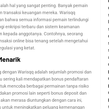
alah hal yang sangat penting. Banyak pemain
an transaksi keuangan mereka. Warisqq
an bahwa semua informasi pemain terlindungi
i enkripsi terbaru dan sistem keamanan
an kepada anggotanya. Contohnya, seorang
saksi online bisa tenang setelah mengetahui
egulasi yang ketat.
Menarik
 dengan Warisqq adalah sejumlah promosi dan
ru sering kali mendapatkan bonus pendaftaran
ntuk mencoba berbagai permainan tanpa risiko
adakan promosi lain seperti bonus deposit dan
 akan merasa diuntungkan dengan cara ini,
s untuk meningkatkan peluang kemenangan