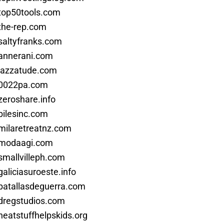
top50tools.com
the-rep.com
saltyfranks.com
annerani.com
jazzatude.com
0022pa.com
zeroshare.info
bilesinc.com
milaretreatnz.com
modaagi.com
smallvilleph.com
galiciasuroeste.info
batallasdeguerra.com
dregstudios.com
neatstuffhelpskids.org