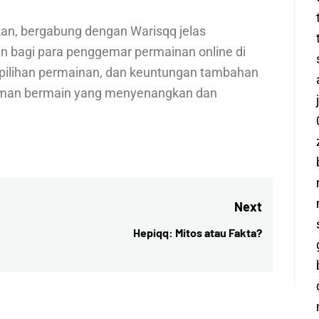
kan, bergabung dengan Warisqq jelas
bagi para penggemar permainan online di
pilihan permainan, dan keuntungan tambahan
laman bermain yang menyenangkan dan
Next
Hepiqq: Mitos atau Fakta?
Next
post: