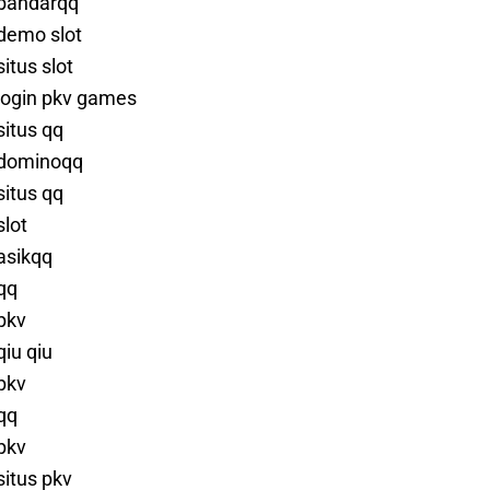
bandarqq
demo slot
situs slot
login pkv games
situs qq
dominoqq
situs qq
slot
asikqq
qq
pkv
qiu qiu
pkv
qq
pkv
situs pkv