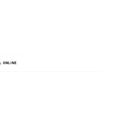
sa dan Slot Gacor
L ONLINE