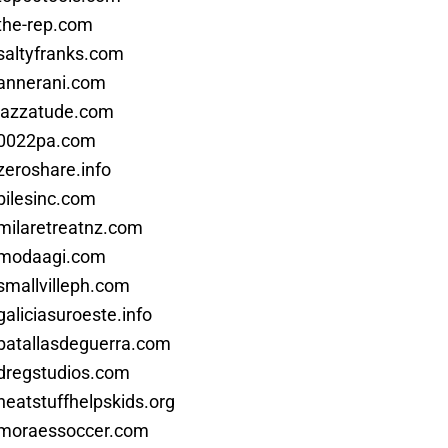
the-rep.com
saltyfranks.com
annerani.com
jazzatude.com
0022pa.com
zeroshare.info
bilesinc.com
milaretreatnz.com
modaagi.com
smallvilleph.com
galiciasuroeste.info
batallasdeguerra.com
dregstudios.com
neatstuffhelpskids.org
moraessoccer.com