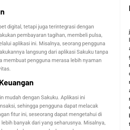
in
 digital, tetapi juga terintegrasi dengan
lakukan pembayaran tagihan, membeli pulsa,
alui aplikasi ini. Misalnya, seorang pengguna
akukannya langsung dari aplikasi Sakuku tanpa
tunya membuat pengguna merasa lebih nyaman
itas.
 Keuangan
n mudah dengan Sakuku. Aplikasi ini
ransaksi, sehingga pengguna dapat melacak
an fitur ini, seseorang dapat mengetahui di
ebih banyak dari yang seharusnya. Misalnya,