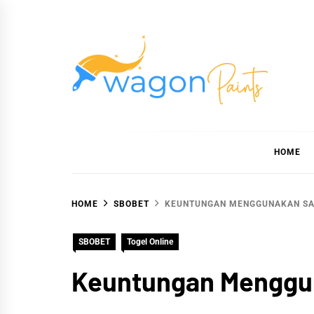
Skip
to
content
Situs Slot Online Terb
Dapatkan Deposit deposit pulsa dan mainkan slot gacor de
HOME
HOME
SBOBET
KEUNTUNGAN MENGGUNAKAN SAK
SBOBET
Togel Online
Keuntungan Menggun