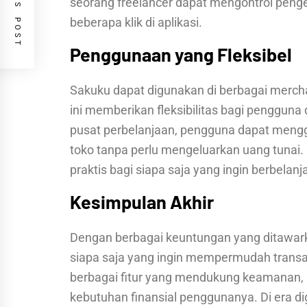
PREVIOUS POST
seorang freelancer dapat mengontrol pen
beberapa klik di aplikasi.
Penggunaan yang Fleksibel
Sakuku dapat digunakan di berbagai merchan
ini memberikan fleksibilitas bagi pengguna
pusat perbelanjaan, pengguna dapat mengg
toko tanpa perlu mengeluarkan uang tunai. 
praktis bagi siapa saja yang ingin berbela
Kesimpulan Akhir
Dengan berbagai keuntungan yang ditawark
siapa saja yang ingin mempermudah transa
berbagai fitur yang mendukung keamanan, a
kebutuhan finansial penggunanya. Di era dig