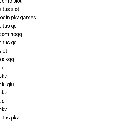
demo slot
situs slot
login pkv games
situs qq
dominoqq
situs qq
slot
asikqq
qq
pkv
qiu qiu
pkv
qq
pkv
situs pkv