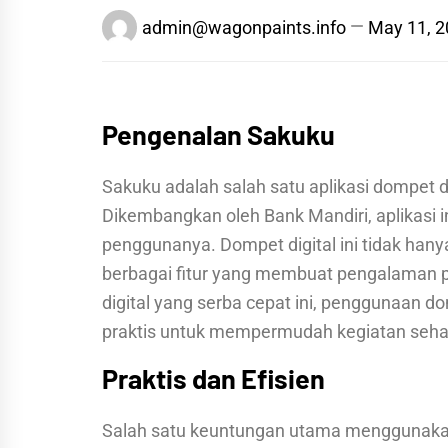
admin@wagonpaints.info
May 11, 
Pengenalan Sakuku
Sakuku adalah salah satu aplikasi dompet di
Dikembangkan oleh Bank Mandiri, aplikasi
penggunanya. Dompet digital ini tidak hany
berbagai fitur yang membuat pengalaman
digital yang serba cepat ini, penggunaan do
praktis untuk mempermudah kegiatan sehar
Praktis dan Efisien
Salah satu keuntungan utama menggunaka