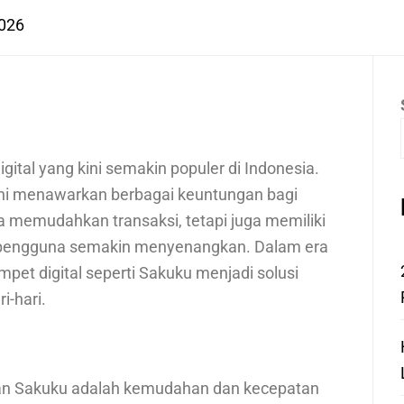
2026
gital yang kini semakin populer di Indonesia.
 ini menawarkan berbagai keuntungan bagi
a memudahkan transaksi, tetapi juga memiliki
 pengguna semakin menyenangkan. Dalam era
mpet digital seperti Sakuku menjadi solusi
i-hari.
n Sakuku adalah kemudahan dan kecepatan