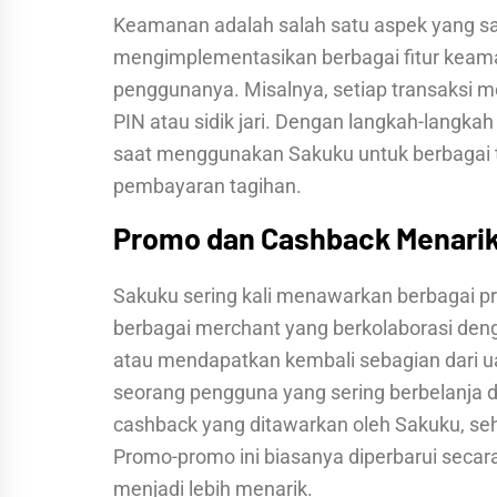
Keamanan adalah salah satu aspek yang san
mengimplementasikan berbagai fitur keama
penggunanya. Misalnya, setiap transaksi me
PIN atau sidik jari. Dengan langkah-langk
saat menggunakan Sakuku untuk berbagai tr
pembayaran tagihan.
Promo dan Cashback Menari
Sakuku sering kali menawarkan berbagai p
berbagai merchant yang berkolaborasi den
atau mendapatkan kembali sebagian dari u
seorang pengguna yang sering berbelanja 
cashback yang ditawarkan oleh Sakuku, se
Promo-promo ini biasanya diperbarui seca
menjadi lebih menarik.