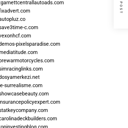
NEXT POST
tgarnettcentrallautoads.com
fixadvert.com
autopluz.co
save3time-c.com
vexonhcf.com
demos-pixelsparadise.com
mediatitude.com
prewarmotorcycles.com
simracinglinks.com
dosyamerkezi.net
le-surrealisme.com
showcasebeauty.com
insurancepolicyexpert.com
statkeycompany.com
carolinadeckbuilders.com
topinvestingblog.com