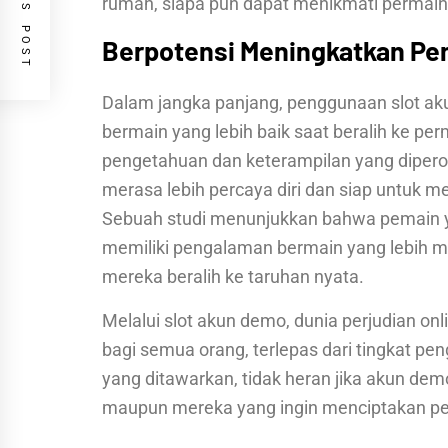
PREVIOUS POST
rumah, siapa pun dapat menikmati permain
Berpotensi Meningkatkan P
Dalam jangka panjang, penggunaan slot ak
bermain yang lebih baik saat beralih ke 
pengetahuan dan keterampilan yang diperol
merasa lebih percaya diri dan siap untuk m
Sebuah studi menunjukkan bahwa pemain
memiliki pengalaman bermain yang lebih
mereka beralih ke taruhan nyata.
Melalui slot akun demo, dunia perjudian onl
bagi semua orang, terlepas dari tingkat 
yang ditawarkan, tidak heran jika akun demo
maupun mereka yang ingin menciptakan pel