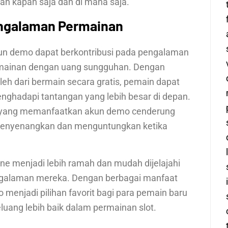
an kapan saja dan di mana saja.
engalaman Permainan
un demo dapat berkontribusi pada pengalaman
permainan dengan uang sungguhan. Dengan
eh dari bermain secara gratis, pemain dapat
enghadapi tantangan yang lebih besar di depan.
 yang memanfaatkan akun demo cenderung
 menyenangkan dan menguntungkan ketika
ine menjadi lebih ramah dan mudah dijelajahi
pengalaman mereka. Dengan berbagai manfaat
 menjadi pilihan favorit bagi para pemain baru
uang lebih baik dalam permainan slot.