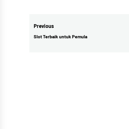
Post
Previous
navigation
Slot Terbaik untuk Pemula
Previous
post: