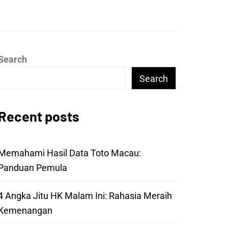
Search
Search
Recent posts
Memahami Hasil Data Toto Macau:
Panduan Pemula
4 Angka Jitu HK Malam Ini: Rahasia Meraih
Kemenangan