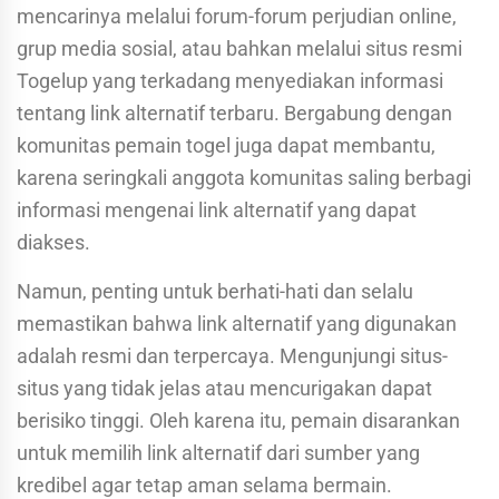
mencarinya melalui forum-forum perjudian online,
grup media sosial, atau bahkan melalui situs resmi
Togelup yang terkadang menyediakan informasi
tentang link alternatif terbaru. Bergabung dengan
komunitas pemain togel juga dapat membantu,
karena seringkali anggota komunitas saling berbagi
informasi mengenai link alternatif yang dapat
diakses.
Namun, penting untuk berhati-hati dan selalu
memastikan bahwa link alternatif yang digunakan
adalah resmi dan terpercaya. Mengunjungi situs-
situs yang tidak jelas atau mencurigakan dapat
berisiko tinggi. Oleh karena itu, pemain disarankan
untuk memilih link alternatif dari sumber yang
kredibel agar tetap aman selama bermain.