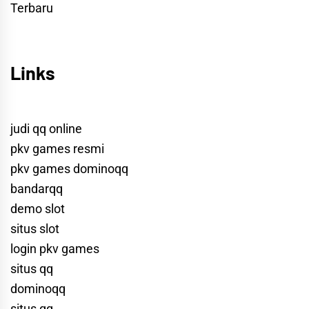
Terbaru
Links
judi qq online
pkv games resmi
pkv games dominoqq
bandarqq
demo slot
situs slot
login pkv games
situs qq
dominoqq
situs qq