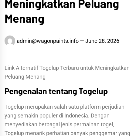
Meningkatkan Peluang
Menang
admin@wagonpaints.info
June 28, 2026
Link Alternatif Togelup Terbaru untuk Meningkatkan
Peluang Menang
Pengenalan tentang Togelup
Togelup merupakan salah satu platform perjudian
yang semakin populer di Indonesia. Dengan
menyediakan berbagai jenis permainan togel,
Togelup menarik perhatian banyak penggemar yang