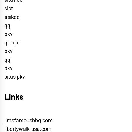
slot
asikqq
qq
pkv
qiu qiu
pkv
qq
pkv
situs pkv
Links
jimsfamousbbq.com
libertywalk-usa.com