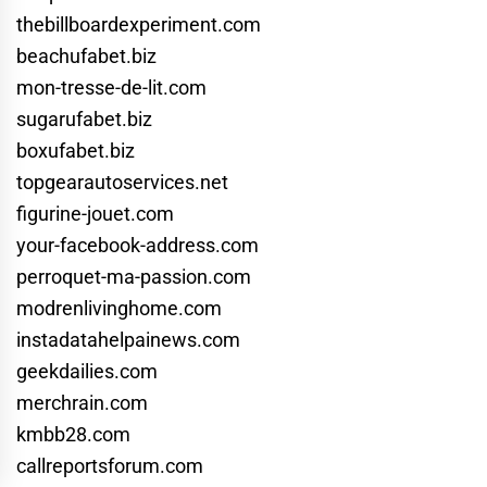
thebillboardexperiment.com
beachufabet.biz
mon-tresse-de-lit.com
sugarufabet.biz
boxufabet.biz
topgearautoservices.net
figurine-jouet.com
your-facebook-address.com
perroquet-ma-passion.com
modrenlivinghome.com
instadatahelpainews.com
geekdailies.com
merchrain.com
kmbb28.com
callreportsforum.com