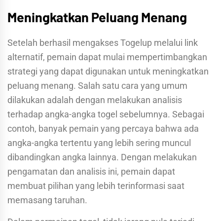
Meningkatkan Peluang Menang
Setelah berhasil mengakses Togelup melalui link
alternatif, pemain dapat mulai mempertimbangkan
strategi yang dapat digunakan untuk meningkatkan
peluang menang. Salah satu cara yang umum
dilakukan adalah dengan melakukan analisis
terhadap angka-angka togel sebelumnya. Sebagai
contoh, banyak pemain yang percaya bahwa ada
angka-angka tertentu yang lebih sering muncul
dibandingkan angka lainnya. Dengan melakukan
pengamatan dan analisis ini, pemain dapat
membuat pilihan yang lebih terinformasi saat
memasang taruhan.