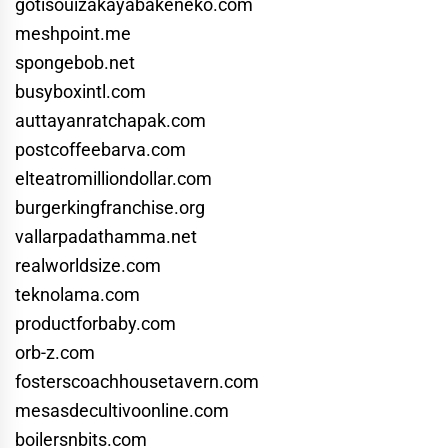
gotisouizakayabakeneko.com
meshpoint.me
spongebob.net
busyboxintl.com
auttayanratchapak.com
postcoffeebarva.com
elteatromilliondollar.com
burgerkingfranchise.org
vallarpadathamma.net
realworldsize.com
teknolama.com
productforbaby.com
orb-z.com
fosterscoachhousetavern.com
mesasdecultivoonline.com
boilersnbits.com