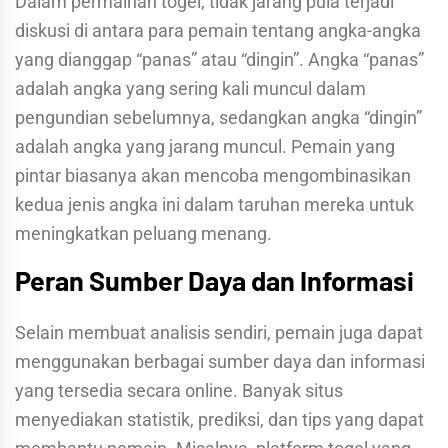
Dalam permainan togel, tidak jarang pula terjadi
diskusi di antara para pemain tentang angka-angka
yang dianggap “panas” atau “dingin”. Angka “panas”
adalah angka yang sering kali muncul dalam
pengundian sebelumnya, sedangkan angka “dingin”
adalah angka yang jarang muncul. Pemain yang
pintar biasanya akan mencoba mengombinasikan
kedua jenis angka ini dalam taruhan mereka untuk
meningkatkan peluang menang.
Peran Sumber Daya dan Informasi
Selain membuat analisis sendiri, pemain juga dapat
menggunakan berbagai sumber daya dan informasi
yang tersedia secara online. Banyak situs
menyediakan statistik, prediksi, dan tips yang dapat