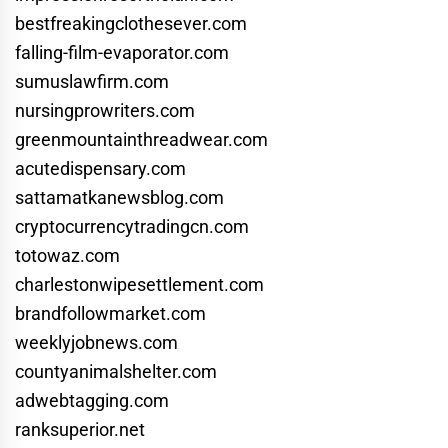
bestfreakingclothesever.com
falling-film-evaporator.com
sumuslawfirm.com
nursingprowriters.com
greenmountainthreadwear.com
acutedispensary.com
sattamatkanewsblog.com
cryptocurrencytradingcn.com
totowaz.com
charlestonwipesettlement.com
brandfollowmarket.com
weeklyjobnews.com
countyanimalshelter.com
adwebtagging.com
ranksuperior.net