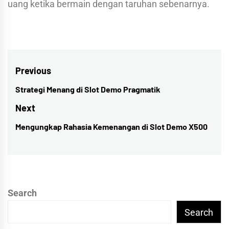
uang ketika bermain dengan taruhan sebenarnya.
Post
Previous
navigation
Strategi Menang di Slot Demo Pragmatik
Previous
post:
Next
Mengungkap Rahasia Kemenangan di Slot Demo X500
Next
post:
Search
Search