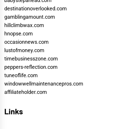
babystepahead.com
destinationoverlooked.com
gamblingamount.com
hillclimbwax.com
hnopse.com
occasionnews.com
lustofmoney.com
timebusinesszone.com
peppers-reflection.com
tuneoflife.com
windowwellmaintenancepros.com
affiliateholder.com
Links