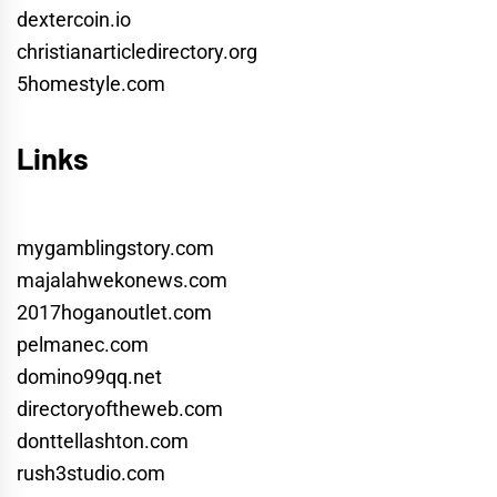
dextercoin.io
christianarticledirectory.org
5homestyle.com
Links
mygamblingstory.com
majalahwekonews.com
2017hoganoutlet.com
pelmanec.com
domino99qq.net
directoryoftheweb.com
donttellashton.com
rush3studio.com