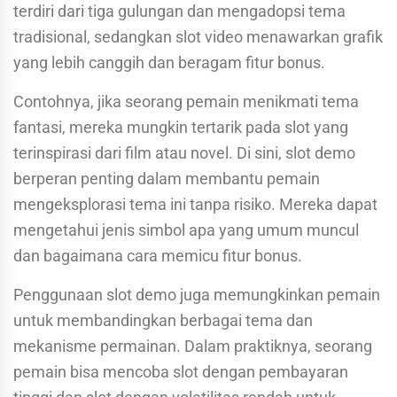
terdiri dari tiga gulungan dan mengadopsi tema
tradisional, sedangkan slot video menawarkan grafik
yang lebih canggih dan beragam fitur bonus.
Contohnya, jika seorang pemain menikmati tema
fantasi, mereka mungkin tertarik pada slot yang
terinspirasi dari film atau novel. Di sini, slot demo
berperan penting dalam membantu pemain
mengeksplorasi tema ini tanpa risiko. Mereka dapat
mengetahui jenis simbol apa yang umum muncul
dan bagaimana cara memicu fitur bonus.
Penggunaan slot demo juga memungkinkan pemain
untuk membandingkan berbagai tema dan
mekanisme permainan. Dalam praktiknya, seorang
pemain bisa mencoba slot dengan pembayaran