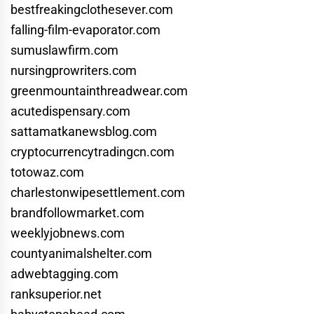
bestfreakingclothesever.com
falling-film-evaporator.com
sumuslawfirm.com
nursingprowriters.com
greenmountainthreadwear.com
acutedispensary.com
sattamatkanewsblog.com
cryptocurrencytradingcn.com
totowaz.com
charlestonwipesettlement.com
brandfollowmarket.com
weeklyjobnews.com
countyanimalshelter.com
adwebtagging.com
ranksuperior.net