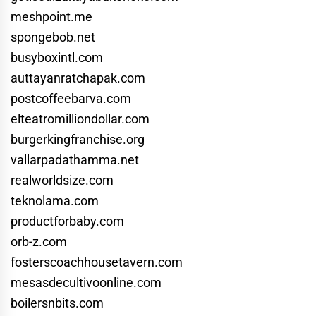
meshpoint.me
spongebob.net
busyboxintl.com
auttayanratchapak.com
postcoffeebarva.com
elteatromilliondollar.com
burgerkingfranchise.org
vallarpadathamma.net
realworldsize.com
teknolama.com
productforbaby.com
orb-z.com
fosterscoachhousetavern.com
mesasdecultivoonline.com
boilersnbits.com