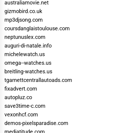
australiamovie.net
gizmobird.co.uk
mp3djsong.com
coursdanglaistoulouse.com
neptunuslex.com
auguri-di-natale.info
michelewatch.us
omega--watches.us
breitling-watches.us
tgarnettcentrallautoads.com
fixadvert.com
autopluz.co
save3time-c.com
vexonhcf.com
demos-pixelsparadise.com
mediatitude.com