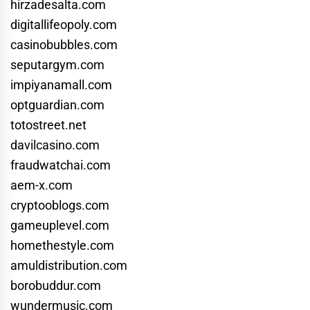
hirzadesalta.com
digitallifeopoly.com
casinobubbles.com
seputargym.com
impiyanamall.com
optguardian.com
totostreet.net
davilcasino.com
fraudwatchai.com
aem-x.com
cryptooblogs.com
gameuplevel.com
homethestyle.com
amuldistribution.com
borobuddur.com
wundermusic.com