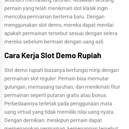
pemain yang telah menikmati slot klasik ingin
mencoba permainan bertema baru. Dengan
menggunakan slot demo, mereka dapat menilai
apakah permainan tersebut sesuai dengan selera
mereka sebelum bermain dengan uang asli.
Cara Kerja Slot Demo Rupiah
Slot demo rupiah biasanya berfungsi mirip dengan
permainan slot reguler. Pemain bisa memutar
gulungan, memasang taruhan, dan menikmati fitur
permainan seperti putaran gratis atau bonus.
Perbedaannya terletak pada penggunaan mata
uang virtual yang tidak memiliki nilai uang nyata.
Dengan demikian, meskipun pemain dapat
memenangkan permainan, kemenangan tersebut