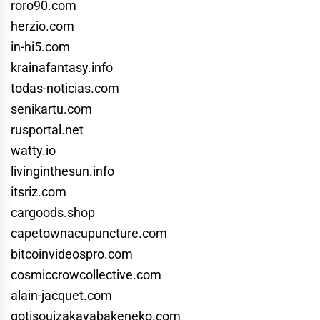
roro90.com
herzio.com
in-hi5.com
krainafantasy.info
todas-noticias.com
senikartu.com
rusportal.net
watty.io
livinginthesun.info
itsriz.com
cargoods.shop
capetownacupuncture.com
bitcoinvideospro.com
cosmiccrowcollective.com
alain-jacquet.com
gotisouizakayabakeneko.com