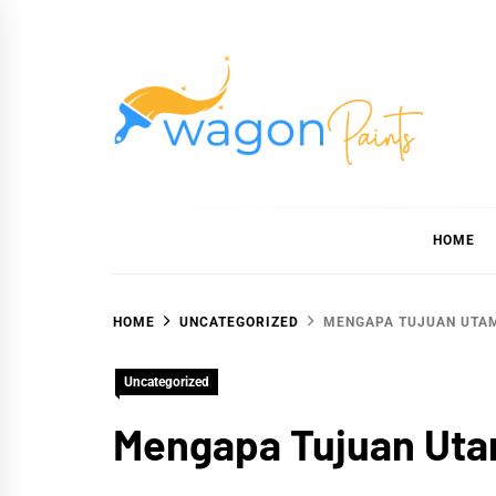
Skip
to
content
Situs Slot Online Terb
Dapatkan Deposit deposit pulsa dan mainkan slot gacor de
HOME
HOME
UNCATEGORIZED
MENGAPA TUJUAN UTAM
Uncategorized
Mengapa Tujuan Uta