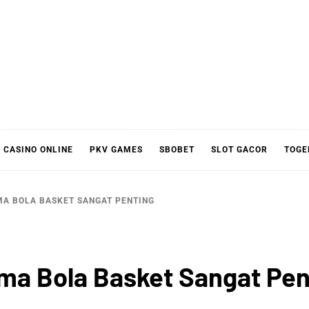
aik dengan Deposit Deposit Pul
ngan fitur terbaik di situs slot online terpercaya.
CASINO ONLINE
PKV GAMES
SBOBET
SLOT GACOR
TOGE
A BOLA BASKET SANGAT PENTING
ma Bola Basket Sangat Pen