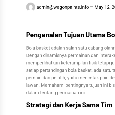
admin@wagonpaints.info
May 12, 
Pengenalan Tujuan Utama Bo
Bola basket adalah salah satu cabang olahra
Dengan dinamisnya permainan dan interaksi
memperlihatkan keterampilan fisik tetapi j
setiap pertandingan bola basket, ada satu
pemain dan pelatih, yaitu mencetak poin 
lawan. Memahami pentingnya tujuan ini b
dalam tentang permainan ini.
Strategi dan Kerja Sama Tim