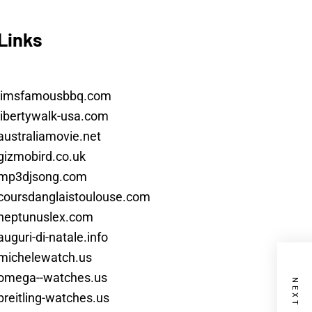
Links
jimsfamousbbq.com
libertywalk-usa.com
australiamovie.net
gizmobird.co.uk
mp3djsong.com
coursdanglaistoulouse.com
neptunuslex.com
auguri-di-natale.info
michelewatch.us
omega--watches.us
breitling-watches.us