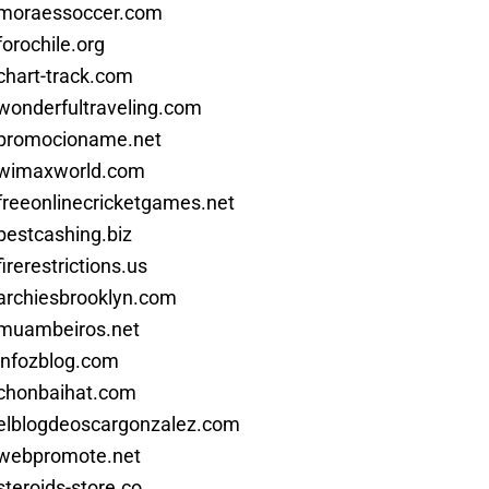
moraessoccer.com
forochile.org
chart-track.com
wonderfultraveling.com
promocioname.net
wimaxworld.com
freeonlinecricketgames.net
bestcashing.biz
firerestrictions.us
archiesbrooklyn.com
muambeiros.net
infozblog.com
chonbaihat.com
elblogdeoscargonzalez.com
webpromote.net
steroids-store.co