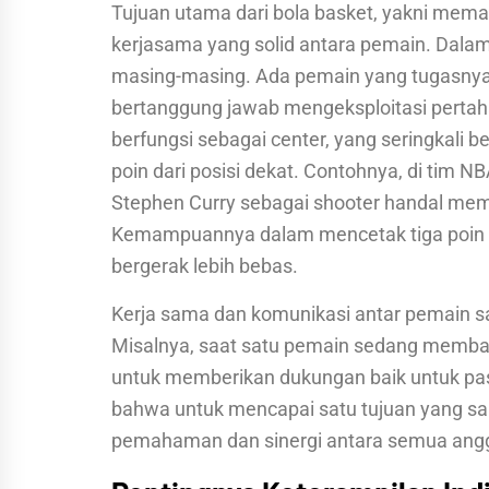
Tujuan utama dari bola basket, yakni mem
kerjasama yang solid antara pemain. Dalam
masing-masing. Ada pemain yang tugasnya 
bertanggung jawab mengeksploitasi pertah
berfungsi sebagai center, yang seringkali
poin dari posisi dekat. Contohnya, di tim N
Stephen Curry sebagai shooter handal membu
Kemampuannya dalam mencetak tiga poin 
bergerak lebih bebas.
Kerja sama dan komunikasi antar pemain sa
Misalnya, saat satu pemain sedang membaw
untuk memberikan dukungan baik untuk pa
bahwa untuk mencapai satu tujuan yang sa
pemahaman dan sinergi antara semua angg