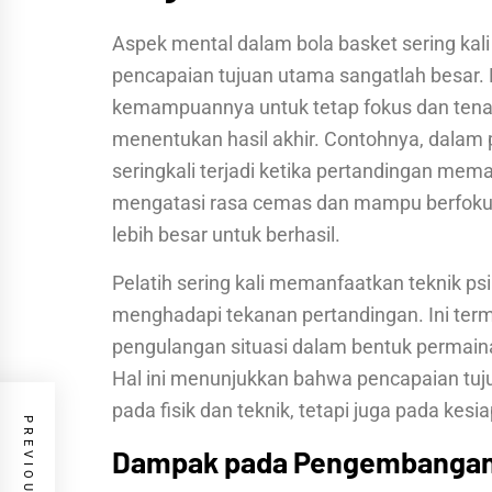
Aspek mental dalam bola basket sering kal
pencapaian tujuan utama sangatlah besar.
kemampuannya untuk tetap fokus dan tena
menentukan hasil akhir. Contohnya, dalam 
seringkali terjadi ketika pertandingan me
mengatasi rasa cemas dan mampu berfokus
lebih besar untuk berhasil.
Pelatih sering kali memanfaatkan teknik p
menghadapi tekanan pertandingan. Ini term
pengulangan situasi dalam bentuk permai
Hal ini menunjukkan bahwa pencapaian tuj
pada fisik dan teknik, tetapi juga pada kes
Dampak pada Pengembangan