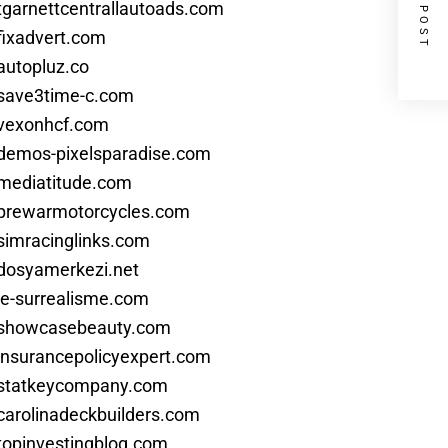
NEXT POST
tgarnettcentrallautoads.com
fixadvert.com
autopluz.co
save3time-c.com
vexonhcf.com
demos-pixelsparadise.com
mediatitude.com
prewarmotorcycles.com
simracinglinks.com
dosyamerkezi.net
le-surrealisme.com
showcasebeauty.com
insurancepolicyexpert.com
statkeycompany.com
carolinadeckbuilders.com
topinvestingblog.com