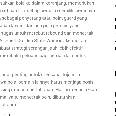
asukkan bola ke dalam keranjang, memerlukan
 sebuah tim, setiap pemain memiliki perannya
sebagai penyerang atau point guard yang
anan lawan, dan ada pula pemain yang
 bertugas untuk merebut rebound dan mencetak
BA seperti Golden State Warriors, kehadiran
at strategi serangan jauh lebih efektif.
membuka peluang bagi pemain lain untuk
ngat penting untuk mencapai tujuan ini.
a bola, pemain lainnya harus menjaga posisi
ssing maupun pertahanan. Hal ini menunjukkan
ma, yaitu mencetak poin, dibutuhkan
ota tim.