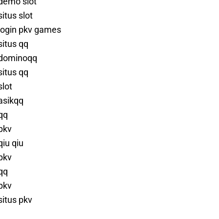
demo slot
situs slot
login pkv games
situs qq
dominoqq
situs qq
slot
asikqq
qq
pkv
qiu qiu
pkv
qq
pkv
situs pkv