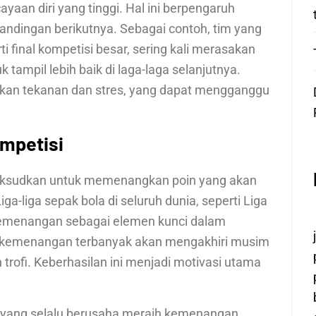
an diri yang tinggi. Hal ini berpengaruh
tandingan berikutnya. Sebagai contoh, tim yang
final kompetisi besar, sering kali merasakan
tampil lebih baik di laga-laga selanjutnya.
ulkan tekanan dan stres, yang dapat mengganggu
mpetisi
maksudkan untuk memenangkan poin yang akan
a-liga sepak bola di seluruh dunia, seperti Liga
n kemenangan sebagai elemen kunci dalam
ah kemenangan terbanyak akan mengakhiri musim
trofi. Keberhasilan ini menjadi motivasi utama
a yang selalu berusaha meraih kemenangan