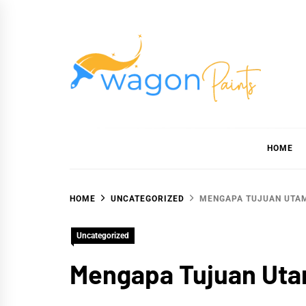
Skip
to
content
Situs Slot Online Terb
Dapatkan Deposit deposit pulsa dan mainkan slot gacor de
HOME
HOME
UNCATEGORIZED
MENGAPA TUJUAN UTA
Uncategorized
Mengapa Tujuan Uta