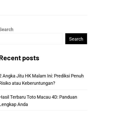
Search
Search
Recent posts
2 Angka Jitu HK Malam Ini: Prediksi Penuh
Risiko atau Keberuntungan?
Hasil Terbaru Toto Macau 4D: Panduan
Lengkap Anda