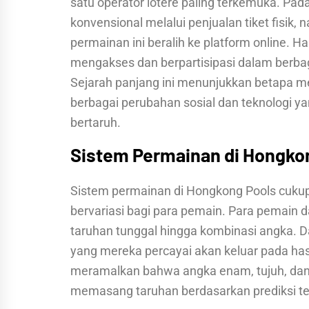
satu operator lotere paling terkemuka. Pad
konvensional melalui penjualan tiket fisik,
permainan ini beralih ke platform online. 
mengakses dan berpartisipasi dalam berbag
Sejarah panjang ini menunjukkan betapa me
berbagai perubahan sosial dan teknologi 
bertaruh.
Sistem Permainan di Hongko
Sistem permainan di Hongkong Pools cuku
bervariasi bagi para pemain. Para pemain da
taruhan tunggal hingga kombinasi angka. D
yang mereka percayai akan keluar pada hasi
meramalkan bahwa angka enam, tujuh, dan
memasang taruhan berdasarkan prediksi te