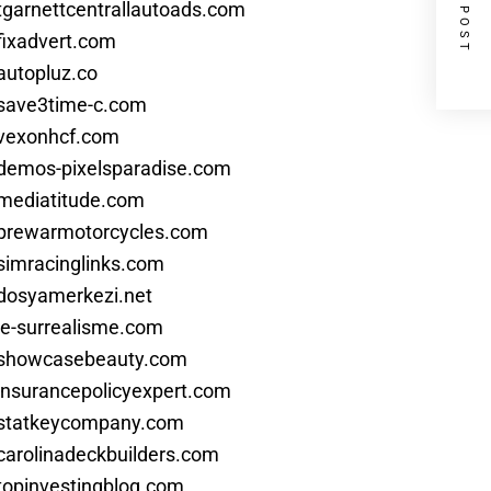
NEXT POST
tgarnettcentrallautoads.com
fixadvert.com
autopluz.co
save3time-c.com
vexonhcf.com
demos-pixelsparadise.com
mediatitude.com
prewarmotorcycles.com
simracinglinks.com
dosyamerkezi.net
le-surrealisme.com
showcasebeauty.com
insurancepolicyexpert.com
statkeycompany.com
carolinadeckbuilders.com
topinvestingblog.com