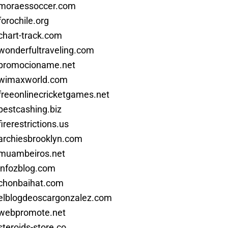
moraessoccer.com
forochile.org
chart-track.com
wonderfultraveling.com
promocioname.net
wimaxworld.com
freeonlinecricketgames.net
bestcashing.biz
firerestrictions.us
archiesbrooklyn.com
muambeiros.net
infozblog.com
chonbaihat.com
elblogdeoscargonzalez.com
webpromote.net
steroids-store.co