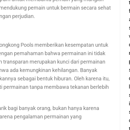
i mendukung pemain untuk bermain secara sehat
ngan perjudian.
 Hongkong Pools memberikan kesempatan untuk
 dengan pemahaman bahwa permainan ini tidak
n transparan merupakan kunci dari permainan
ahwa ada kemungkinan kehilangan. Banyak
kannya sebagai bentuk hiburan. Oleh karena itu,
mati permainan tanpa membawa tekanan berlebih
rik bagi banyak orang, bukan hanya karena
a karena pengalaman permainan yang