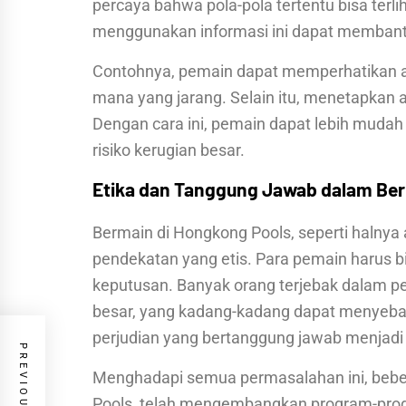
percaya bahwa pola-pola tertentu bisa terli
menggunakan informasi ini dapat memban
Contohnya, pemain dapat memperhatikan 
mana yang jarang. Selain itu, menetapkan 
Dengan cara ini, pemain dapat lebih muda
risiko kerugian besar.
Etika dan Tanggung Jawab dalam Be
Bermain di Hongkong Pools, seperti halnya 
pendekatan yang etis. Para pemain harus 
keputusan. Banyak orang terjebak dalam 
besar, yang kadang-kadang dapat menyebab
perjudian yang bertanggung jawab menjadi 
Menghadapi semua permasalahan ini, bebe
Pools, telah mengembangkan program-pr