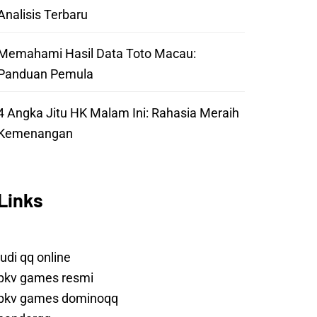
Analisis Terbaru
Memahami Hasil Data Toto Macau:
Panduan Pemula
4 Angka Jitu HK Malam Ini: Rahasia Meraih
Kemenangan
Links
judi qq online
pkv games resmi
pkv games dominoqq