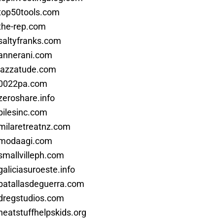
top50tools.com
the-rep.com
saltyfranks.com
annerani.com
jazzatude.com
0022pa.com
zeroshare.info
bilesinc.com
milaretreatnz.com
modaagi.com
smallvilleph.com
galiciasuroeste.info
batallasdeguerra.com
dregstudios.com
neatstuffhelpskids.org