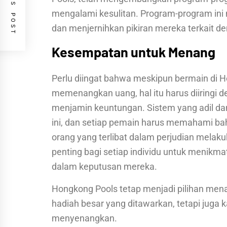
PREVIOUS POST
mengalami kesulitan. Program-program in
dan menjernihkan pikiran mereka terkait de
Kesempatan untuk Menang
Perlu diingat bahwa meskipun bermain di
memenangkan uang, hal itu harus diiringi
menjamin keuntungan. Sistem yang adil da
ini, dan setiap pemain harus memahami b
orang yang terlibat dalam perjudian melaku
penting bagi setiap individu untuk menik
dalam keputusan mereka.
Hongkong Pools tetap menjadi pilihan mena
hadiah besar yang ditawarkan, tetapi jug
menyenangkan.