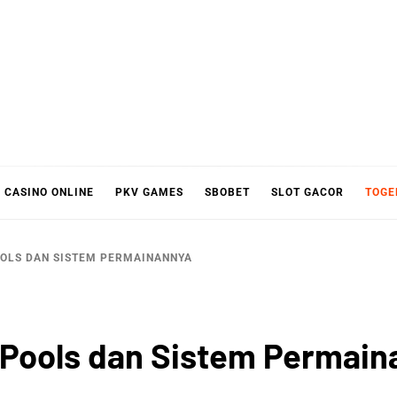
aik dengan Deposit Deposit Pul
ngan fitur terbaik di situs slot online terpercaya.
CASINO ONLINE
PKV GAMES
SBOBET
SLOT GACOR
TOGE
OLS DAN SISTEM PERMAINANNYA
Pools dan Sistem Permain