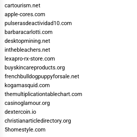
cartourism.net
apple-cores.com
pulserasdeactividad10.com
barbaracarlotti.com
desktopmining.net
inthebleachers.net
lexapro-rx-store.com
buyskincareproducts.org
frenchbulldogpuppyforsale.net
kogamasquid.com
themultiplicationtablechart.com
casinoglamour.org
dextercoin.io
christianarticledirectory.org
5homestyle.com