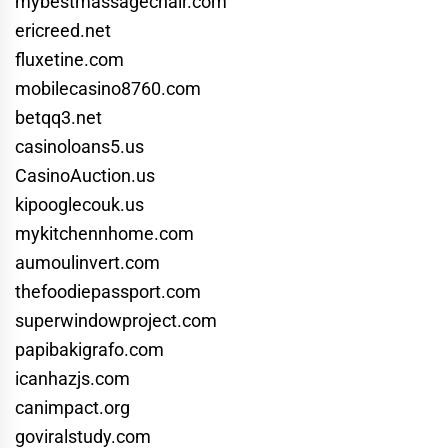
mybestmassagechair.com
ericreed.net
fluxetine.com
mobilecasino8760.com
betqq3.net
casinoloans5.us
CasinoAuction.us
kipooglecouk.us
mykitchennhome.com
aumoulinvert.com
thefoodiepassport.com
superwindowproject.com
papibakigrafo.com
icanhazjs.com
canimpact.org
goviralstudy.com