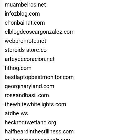
muambeiros.net
infozblog.com
chonbaihat.com
elblogdeoscargonzalez.com
webpromote.net
steroids-store.co
arteydecoracion.net
fithog.com
bestlaptopbestmonitor.com
georginaryland.com
roseandbasil.com
thewhitewhitelights.com
atdhe.ws
heckrodtwetland.org
halfheardinthestillness.com