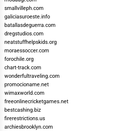
smallvilleph.com
galiciasuroeste.info
batallasdeguerra.com
dregstudios.com
neatstuffhelpskids.org
moraessoccer.com
forochile.org
chart-track.com
wonderfultraveling.com
promocioname.net
wimaxworld.com
freeonlinecricketgames.net
bestcashing.biz
firerestrictions.us
archiesbrooklyn.com