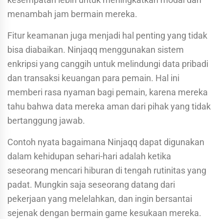
menambah jam bermain mereka.
Fitur keamanan juga menjadi hal penting yang tidak
bisa diabaikan. Ninjaqq menggunakan sistem
enkripsi yang canggih untuk melindungi data pribadi
dan transaksi keuangan para pemain. Hal ini
memberi rasa nyaman bagi pemain, karena mereka
tahu bahwa data mereka aman dari pihak yang tidak
bertanggung jawab.
Contoh nyata bagaimana Ninjaqq dapat digunakan
dalam kehidupan sehari-hari adalah ketika
seseorang mencari hiburan di tengah rutinitas yang
padat. Mungkin saja seseorang datang dari
pekerjaan yang melelahkan, dan ingin bersantai
sejenak dengan bermain game kesukaan mereka.