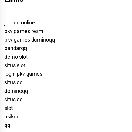
judi qq online
pkv games resmi
pkv games dominoqq
bandarqq
demo slot
situs slot
login pkv games
situs qq
dominoqq
situs qq
slot
asikqq
qq