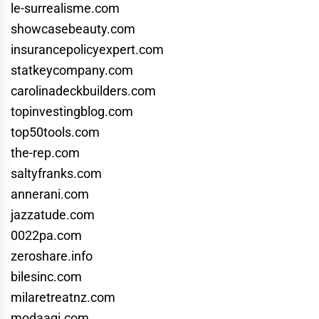
le-surrealisme.com
showcasebeauty.com
insurancepolicyexpert.com
statkeycompany.com
carolinadeckbuilders.com
topinvestingblog.com
top50tools.com
the-rep.com
saltyfranks.com
annerani.com
jazzatude.com
0022pa.com
zeroshare.info
bilesinc.com
milaretreatnz.com
modaagi.com