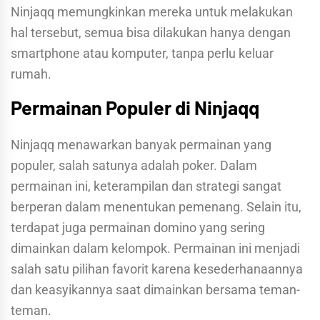
Ninjaqq memungkinkan mereka untuk melakukan
hal tersebut, semua bisa dilakukan hanya dengan
smartphone atau komputer, tanpa perlu keluar
rumah.
Permainan Populer di Ninjaqq
Ninjaqq menawarkan banyak permainan yang
populer, salah satunya adalah poker. Dalam
permainan ini, keterampilan dan strategi sangat
berperan dalam menentukan pemenang. Selain itu,
terdapat juga permainan domino yang sering
dimainkan dalam kelompok. Permainan ini menjadi
salah satu pilihan favorit karena kesederhanaannya
dan keasyikannya saat dimainkan bersama teman-
teman.