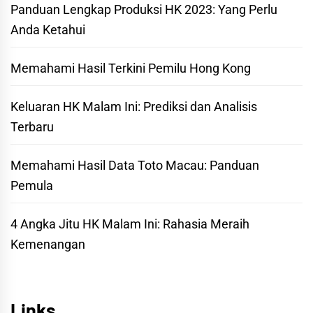
Panduan Lengkap Produksi HK 2023: Yang Perlu
Anda Ketahui
Memahami Hasil Terkini Pemilu Hong Kong
Keluaran HK Malam Ini: Prediksi dan Analisis
Terbaru
Memahami Hasil Data Toto Macau: Panduan
Pemula
4 Angka Jitu HK Malam Ini: Rahasia Meraih
Kemenangan
Links