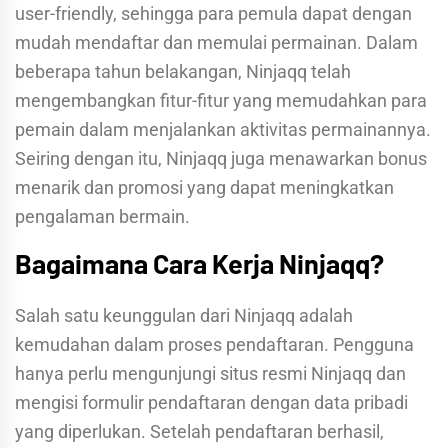
user-friendly, sehingga para pemula dapat dengan
mudah mendaftar dan memulai permainan. Dalam
beberapa tahun belakangan, Ninjaqq telah
mengembangkan fitur-fitur yang memudahkan para
pemain dalam menjalankan aktivitas permainannya.
Seiring dengan itu, Ninjaqq juga menawarkan bonus
menarik dan promosi yang dapat meningkatkan
pengalaman bermain.
Bagaimana Cara Kerja Ninjaqq?
Salah satu keunggulan dari Ninjaqq adalah
kemudahan dalam proses pendaftaran. Pengguna
hanya perlu mengunjungi situs resmi Ninjaqq dan
mengisi formulir pendaftaran dengan data pribadi
yang diperlukan. Setelah pendaftaran berhasil,