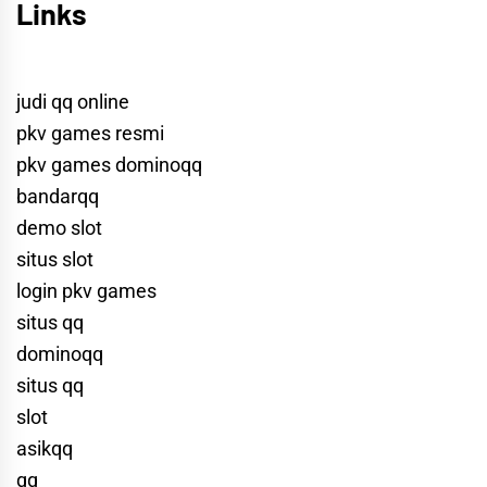
Links
judi qq online
pkv games resmi
pkv games dominoqq
bandarqq
demo slot
situs slot
login pkv games
situs qq
dominoqq
situs qq
slot
asikqq
qq