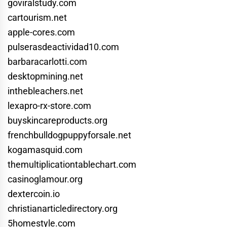
goviralstudy.com
cartourism.net
apple-cores.com
pulserasdeactividad10.com
barbaracarlotti.com
desktopmining.net
inthebleachers.net
lexapro-rx-store.com
buyskincareproducts.org
frenchbulldogpuppyforsale.net
kogamasquid.com
themultiplicationtablechart.com
casinoglamour.org
dextercoin.io
christianarticledirectory.org
5homestyle.com