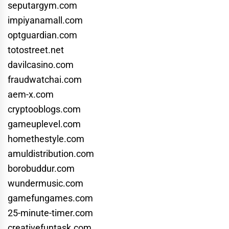
seputargym.com
impiyanamall.com
optguardian.com
totostreet.net
davilcasino.com
fraudwatchai.com
aem-x.com
cryptooblogs.com
gameuplevel.com
homethestyle.com
amuldistribution.com
borobuddur.com
wundermusic.com
gamefungames.com
25-minute-timer.com
creativefuntask.com