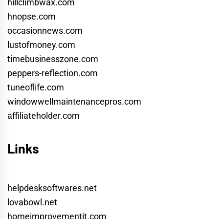
hillclimbwax.com
hnopse.com
occasionnews.com
lustofmoney.com
timebusinesszone.com
peppers-reflection.com
tuneoflife.com
windowwellmaintenancepros.com
affiliateholder.com
Links
helpdesksoftwares.net
lovabowl.net
homeimprovementit.com