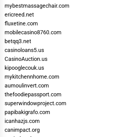
mybestmassagechair.com
ericreed.net
fluxetine.com
mobilecasino8760.com
betqq3.net
casinoloans5.us
CasinoAuction.us
kipooglecouk.us
mykitchennhome.com
aumoulinvert.com
thefoodiepassport.com
superwindowproject.com
papibakigrafo.com
icanhazjs.com
canimpact.org