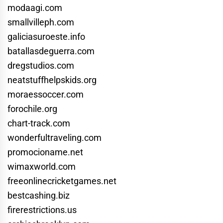
modaagi.com
smallvilleph.com
galiciasuroeste.info
batallasdeguerra.com
dregstudios.com
neatstuffhelpskids.org
moraessoccer.com
forochile.org
chart-track.com
wonderfultraveling.com
promocioname.net
wimaxworld.com
freeonlinecricketgames.net
bestcashing.biz
firerestrictions.us