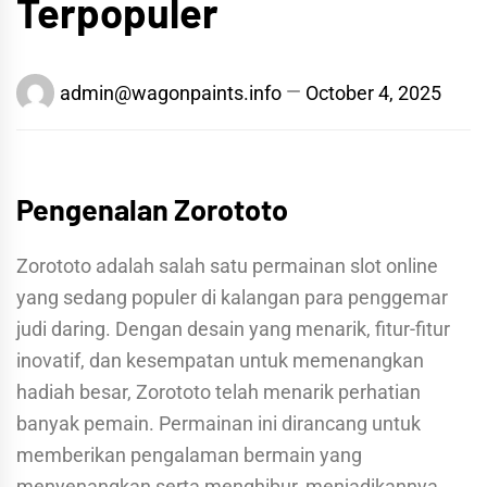
Terpopuler
admin@wagonpaints.info
October 4, 2025
Pengenalan Zorototo
Zorototo adalah salah satu permainan slot online
yang sedang populer di kalangan para penggemar
judi daring. Dengan desain yang menarik, fitur-fitur
inovatif, dan kesempatan untuk memenangkan
hadiah besar, Zorototo telah menarik perhatian
banyak pemain. Permainan ini dirancang untuk
memberikan pengalaman bermain yang
menyenangkan serta menghibur, menjadikannya