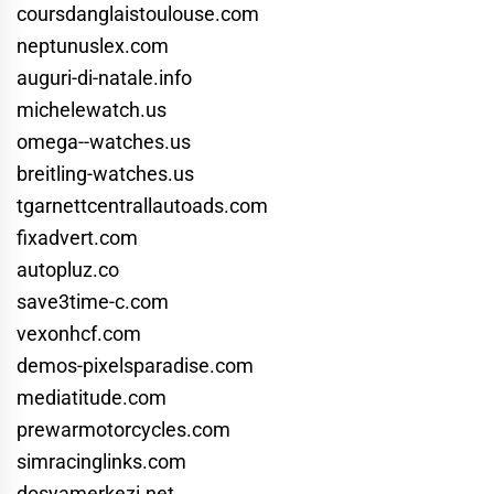
coursdanglaistoulouse.com
neptunuslex.com
auguri-di-natale.info
michelewatch.us
omega--watches.us
breitling-watches.us
tgarnettcentrallautoads.com
fixadvert.com
autopluz.co
save3time-c.com
vexonhcf.com
demos-pixelsparadise.com
mediatitude.com
prewarmotorcycles.com
simracinglinks.com
dosyamerkezi.net