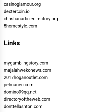
casinoglamour.org
dextercoin.io
christianarticledirectory.org
5homestyle.com
Links
mygamblingstory.com
majalahwekonews.com
2017hoganoutlet.com
pelmanec.com
domino99qq.net
directoryoftheweb.com
donttellashton.com