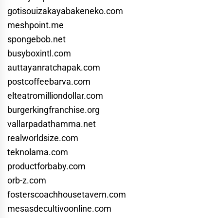
gotisouizakayabakeneko.com
meshpoint.me
spongebob.net
busyboxintl.com
auttayanratchapak.com
postcoffeebarva.com
elteatromilliondollar.com
burgerkingfranchise.org
vallarpadathamma.net
realworldsize.com
teknolama.com
productforbaby.com
orb-z.com
fosterscoachhousetavern.com
mesasdecultivoonline.com