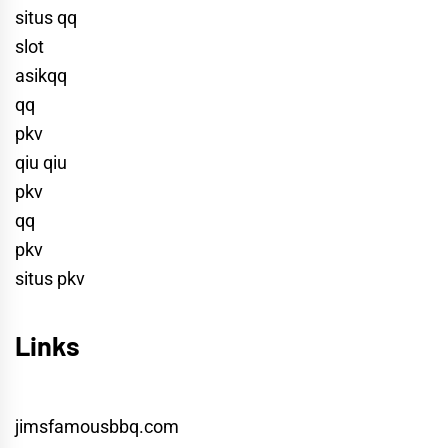
situs qq
slot
asikqq
qq
pkv
qiu qiu
pkv
qq
pkv
situs pkv
Links
jimsfamousbbq.com