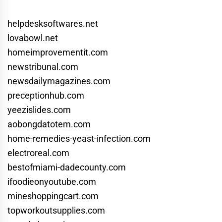
helpdesksoftwares.net
lovabowl.net
homeimprovementit.com
newstribunal.com
newsdailymagazines.com
preceptionhub.com
yeezislides.com
aobongdatotem.com
home-remedies-yeast-infection.com
electroreal.com
bestofmiami-dadecounty.com
ifoodieonyoutube.com
mineshoppingcart.com
topworkoutsupplies.com