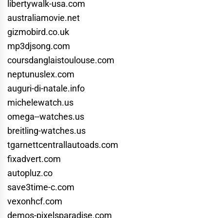
libertywalk-usa.com
australiamovie.net
gizmobird.co.uk
mp3djsong.com
coursdanglaistoulouse.com
neptunuslex.com
auguri-di-natale.info
michelewatch.us
omega--watches.us
breitling-watches.us
tgarnettcentrallautoads.com
fixadvert.com
autopluz.co
save3time-c.com
vexonhcf.com
demos-pixelsparadise.com