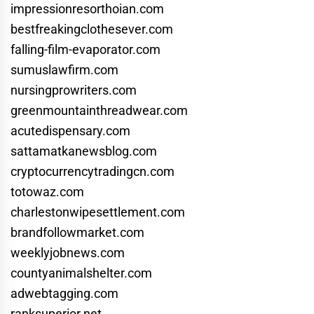
impressionresorthoian.com
bestfreakingclothesever.com
falling-film-evaporator.com
sumuslawfirm.com
nursingprowriters.com
greenmountainthreadwear.com
acutedispensary.com
sattamatkanewsblog.com
cryptocurrencytradingcn.com
totowaz.com
charlestonwipesettlement.com
brandfollowmarket.com
weeklyjobnews.com
countyanimalshelter.com
adwebtagging.com
ranksuperior.net