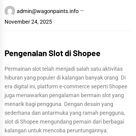
admin@wagonpaints.info
November 24, 2025
Pengenalan Slot di Shopee
Permainan slot telah menjadi salah satu aktivitas
hiburan yang populer di kalangan banyak orang. Di
era digital ini, platform e-commerce seperti Shopee
juga menawarkan pengalaman bermain slot yang
menarik bagi pengguna. Dengan desain yang
sederhana dan antarmuka yang ramah pengguna,
slot di Shopee mengundang pemain dari berbagai
kalangan untuk mencoba peruntungannya.