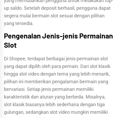
yang memudahkan pengguna untuk melakukan top-
up saldo. Setelah deposit berhasil, pengguna dapat
segera mulai bermain slot sesuai dengan pilihan
yang tersedia.
Pengenalan Jenis-jenis Permainan
Slot
Di Shopee, terdapat berbagai jenis permainan slot
yang dapat dipilih oleh para pemain. Dari slot klasik
hingga slot video dengan tema yang lebih menarik,
pilihan ini memberikan pengalaman bermain yang
bervariasi. Setiap jenis permainan memiliki
karakteristik dan aturan yang berbeda. Misalnya,
slot klasik biasanya lebih sederhana dengan tiga
gulungan, sedangkan slot video mungkin memiliki