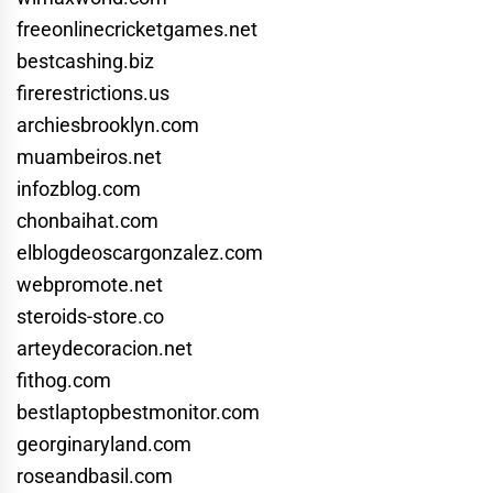
freeonlinecricketgames.net
bestcashing.biz
firerestrictions.us
archiesbrooklyn.com
muambeiros.net
infozblog.com
chonbaihat.com
elblogdeoscargonzalez.com
webpromote.net
steroids-store.co
arteydecoracion.net
fithog.com
bestlaptopbestmonitor.com
georginaryland.com
roseandbasil.com