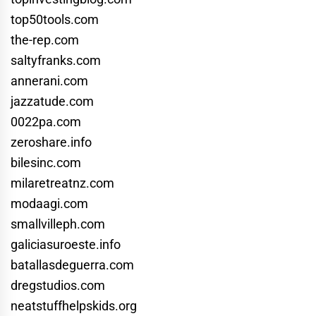
top50tools.com
the-rep.com
saltyfranks.com
annerani.com
jazzatude.com
0022pa.com
zeroshare.info
bilesinc.com
milaretreatnz.com
modaagi.com
smallvilleph.com
galiciasuroeste.info
batallasdeguerra.com
dregstudios.com
neatstuffhelpskids.org