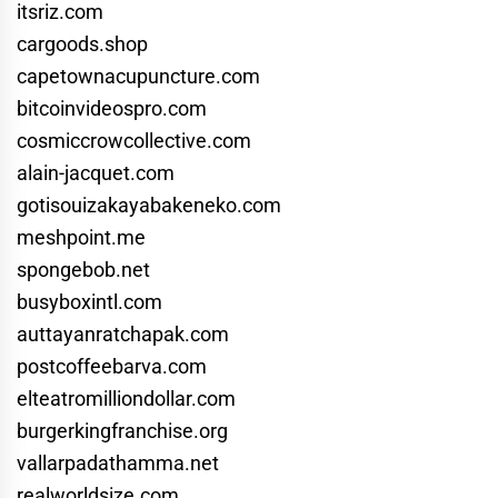
itsriz.com
cargoods.shop
capetownacupuncture.com
bitcoinvideospro.com
cosmiccrowcollective.com
alain-jacquet.com
gotisouizakayabakeneko.com
meshpoint.me
spongebob.net
busyboxintl.com
auttayanratchapak.com
postcoffeebarva.com
elteatromilliondollar.com
burgerkingfranchise.org
vallarpadathamma.net
realworldsize.com