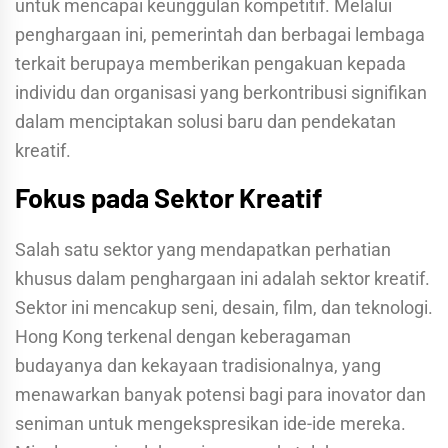
untuk mencapai keunggulan kompetitif. Melalui
penghargaan ini, pemerintah dan berbagai lembaga
terkait berupaya memberikan pengakuan kepada
individu dan organisasi yang berkontribusi signifikan
dalam menciptakan solusi baru dan pendekatan
kreatif.
Fokus pada Sektor Kreatif
Salah satu sektor yang mendapatkan perhatian
khusus dalam penghargaan ini adalah sektor kreatif.
Sektor ini mencakup seni, desain, film, dan teknologi.
Hong Kong terkenal dengan keberagaman
budayanya dan kekayaan tradisionalnya, yang
menawarkan banyak potensi bagi para inovator dan
seniman untuk mengekspresikan ide-ide mereka.