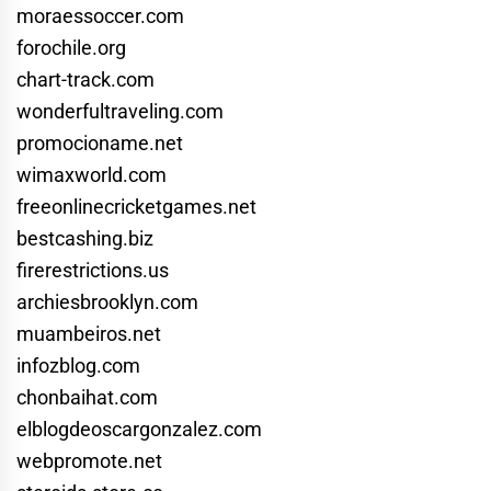
moraessoccer.com
forochile.org
chart-track.com
wonderfultraveling.com
promocioname.net
wimaxworld.com
freeonlinecricketgames.net
bestcashing.biz
firerestrictions.us
archiesbrooklyn.com
muambeiros.net
infozblog.com
chonbaihat.com
elblogdeoscargonzalez.com
webpromote.net