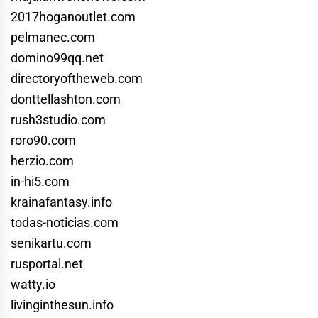
2017hoganoutlet.com
pelmanec.com
domino99qq.net
directoryoftheweb.com
donttellashton.com
rush3studio.com
roro90.com
herzio.com
in-hi5.com
krainafantasy.info
todas-noticias.com
senikartu.com
rusportal.net
watty.io
livinginthesun.info