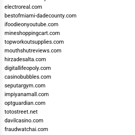
electroreal.com
bestofmiami-dadecounty.com
ifoodieonyoutube.com
mineshoppingcart.com
topworkoutsupplies.com
mouthshutreviews.com
hirzadesalta.com
digitallifeopoly.com
casinobubbles.com
seputargym.com
impiyanamall.com
optguardian.com
totostreet.net
davilcasino.com
fraudwatchai.com