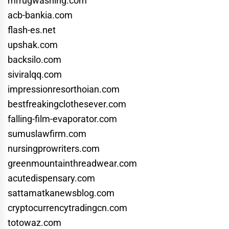
mrrugwashing.com
acb-bankia.com
flash-es.net
upshak.com
backsilo.com
siviralqq.com
impressionresorthoian.com
bestfreakingclothesever.com
falling-film-evaporator.com
sumuslawfirm.com
nursingprowriters.com
greenmountainthreadwear.com
acutedispensary.com
sattamatkanewsblog.com
cryptocurrencytradingcn.com
totowaz.com