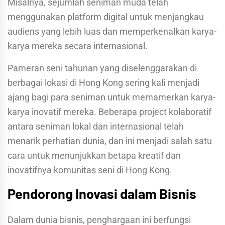
Misalnya, sejumlah seniman muda telah
menggunakan platform digital untuk menjangkau
audiens yang lebih luas dan memperkenalkan karya-
karya mereka secara internasional.
Pameran seni tahunan yang diselenggarakan di
berbagai lokasi di Hong Kong sering kali menjadi
ajang bagi para seniman untuk memamerkan karya-
karya inovatif mereka. Beberapa project kolaboratif
antara seniman lokal dan internasional telah
menarik perhatian dunia, dan ini menjadi salah satu
cara untuk menunjukkan betapa kreatif dan
inovatifnya komunitas seni di Hong Kong.
Pendorong Inovasi dalam Bisnis
Dalam dunia bisnis, penghargaan ini berfungsi