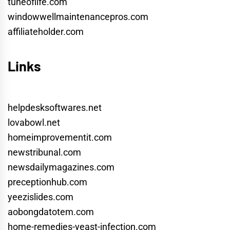
tuneoflife.com
windowwellmaintenancepros.com
affiliateholder.com
Links
helpdesksoftwares.net
lovabowl.net
homeimprovementit.com
newstribunal.com
newsdailymagazines.com
preceptionhub.com
yeezislides.com
aobongdatotem.com
home-remedies-yeast-infection.com