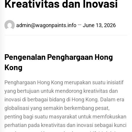
Kreativitas dan Inovasi
admin@wagonpaints.info
June 13, 2026
Pengenalan Penghargaan Hong
Kong
Penghargaan Hong Kong merupakan suatu inisiatif
yang bertujuan untuk mendorong kreativitas dan
inovasi di berbagai bidang di Hong Kong. Dalam era
globalisasi yang semakin berkembang pesat,
penting bagi suatu masyarakat untuk memfokuskan
perhatian pada kreativitas dan inovasi sebagai kunci