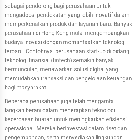
sebagai pendorong bagi perusahaan untuk
mengadopsi pendekatan yang lebih inovatif dalam
memperkenalkan produk dan layanan baru. Banyak
perusahaan di Hong Kong mulai mengembangkan
budaya inovasi dengan memanfaatkan teknologi
terbaru. Contohnya, perusahaan start-up di bidang
teknologi finansial (fintech) semakin banyak
bermunculan, menawarkan solusi digital yang
memudahkan transaksi dan pengelolaan keuangan
bagi masyarakat.
Beberapa perusahaan juga telah mengambil
langkah berani dalam menerapkan teknologi
kecerdasan buatan untuk meningkatkan efisiensi
operasional. Mereka berinvestasi dalam riset dan
pengembangan, serta menyediakan lingkungan