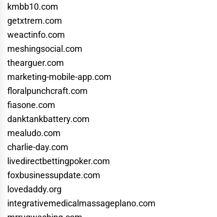
kmbb10.com
getxtrem.com
weactinfo.com
meshingsocial.com
thearguer.com
marketing-mobile-app.com
floralpunchcraft.com
fiasone.com
danktankbattery.com
mealudo.com
charlie-day.com
livedirectbettingpoker.com
foxbusinessupdate.com
lovedaddy.org
integrativemedicalmassageplano.com