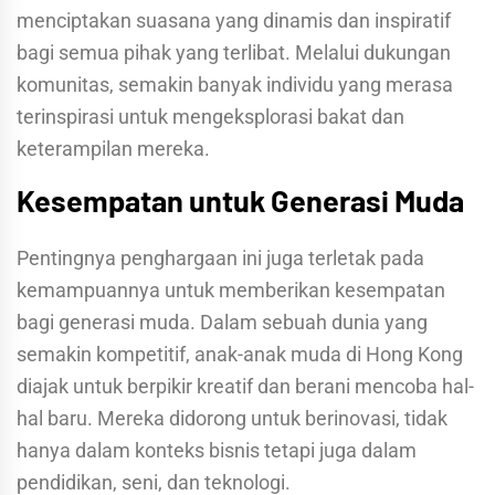
menciptakan suasana yang dinamis dan inspiratif
bagi semua pihak yang terlibat. Melalui dukungan
komunitas, semakin banyak individu yang merasa
terinspirasi untuk mengeksplorasi bakat dan
keterampilan mereka.
Kesempatan untuk Generasi Muda
Pentingnya penghargaan ini juga terletak pada
kemampuannya untuk memberikan kesempatan
bagi generasi muda. Dalam sebuah dunia yang
semakin kompetitif, anak-anak muda di Hong Kong
diajak untuk berpikir kreatif dan berani mencoba hal-
hal baru. Mereka didorong untuk berinovasi, tidak
hanya dalam konteks bisnis tetapi juga dalam
pendidikan, seni, dan teknologi.