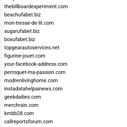
thebillboardexperiment.com
beachufabet.biz
mon-tresse-de-lit.com
sugarufabet.biz
boxufabet.biz
topgearautoservices.net
figurine-jouet.com
your-facebook-address.com
perroquet-ma-passion.com
modrenlivinghome.com
instadatahelpainews.com
geekdailies.com
merchrain.com
kmbb28.com
callreportsforum.com