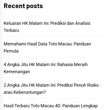
Recent posts
Keluaran HK Malam Ini: Prediksi dan Analisis
Terbaru
Memahami Hasil Data Toto Macau: Panduan
Pemula
4 Angka Jitu HK Malam Ini: Rahasia Meraih
Kemenangan
2 Angka Jitu HK Malam Ini: Prediksi Penuh Risiko
atau Keberuntungan?
Hasil Terbaru Toto Macau 4D: Panduan Lengkap