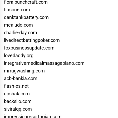
floralpunchcraft.com
fiasone.com
danktankbattery.com
mealudo.com
charlie-day.com
livedirectbettingpoker.com
foxbusinessupdate.com
lovedaddy.org
integrativemedicalmassageplano.com
mrrugwashing.com
acb-bankia.com
flash-es.net
upshak.com
backsilo.com
siviralqq.com
impressionresorthoian.com