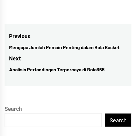
Post
Previous
navigation
Mengapa Jumlah Pemain Penting dalam Bola Basket
Previous
post:
Next
Analisis Pertandingan Terpercaya di Bola365
Next
post:
Search
Search