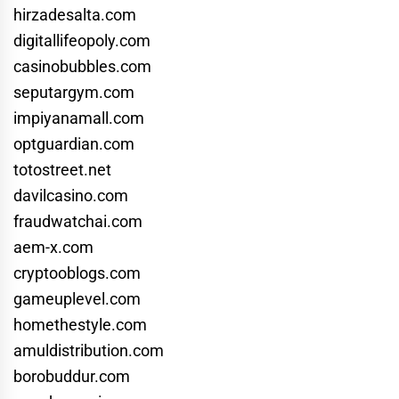
hirzadesalta.com
digitallifeopoly.com
casinobubbles.com
seputargym.com
impiyanamall.com
optguardian.com
totostreet.net
davilcasino.com
fraudwatchai.com
aem-x.com
cryptooblogs.com
gameuplevel.com
homethestyle.com
amuldistribution.com
borobuddur.com