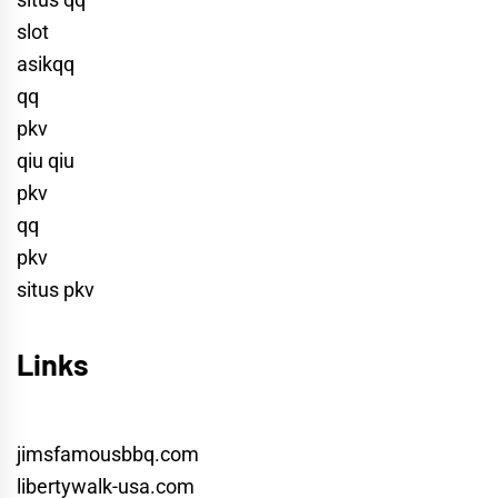
slot
asikqq
qq
pkv
qiu qiu
pkv
qq
pkv
situs pkv
Links
jimsfamousbbq.com
libertywalk-usa.com