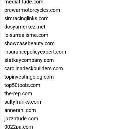
mediatitude.com
prewarmotorcycles.com
simracinglinks.com
dosyamerkezi.net
le-surrealisme.com
showcasebeauty.com
insurancepolicyexpert.com
statkeycompany.com
carolinadeckbuilders.com
topinvestingblog.com
top50tools.com
the-rep.com
saltyfranks.com
annerani.com
jazzatude.com
0022pa.com