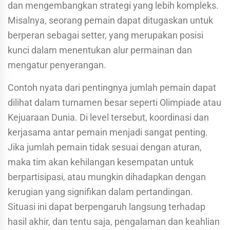
dan mengembangkan strategi yang lebih kompleks.
Misalnya, seorang pemain dapat ditugaskan untuk
berperan sebagai setter, yang merupakan posisi
kunci dalam menentukan alur permainan dan
mengatur penyerangan.
Contoh nyata dari pentingnya jumlah pemain dapat
dilihat dalam turnamen besar seperti Olimpiade atau
Kejuaraan Dunia. Di level tersebut, koordinasi dan
kerjasama antar pemain menjadi sangat penting.
Jika jumlah pemain tidak sesuai dengan aturan,
maka tim akan kehilangan kesempatan untuk
berpartisipasi, atau mungkin dihadapkan dengan
kerugian yang signifikan dalam pertandingan.
Situasi ini dapat berpengaruh langsung terhadap
hasil akhir, dan tentu saja, pengalaman dan keahlian