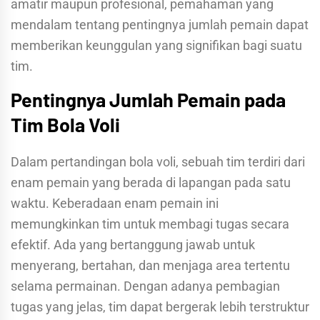
amatir maupun profesional, pemahaman yang
mendalam tentang pentingnya jumlah pemain dapat
memberikan keunggulan yang signifikan bagi suatu
tim.
Pentingnya Jumlah Pemain pada
Tim Bola Voli
Dalam pertandingan bola voli, sebuah tim terdiri dari
enam pemain yang berada di lapangan pada satu
waktu. Keberadaan enam pemain ini
memungkinkan tim untuk membagi tugas secara
efektif. Ada yang bertanggung jawab untuk
menyerang, bertahan, dan menjaga area tertentu
selama permainan. Dengan adanya pembagian
tugas yang jelas, tim dapat bergerak lebih terstruktur