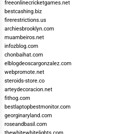
freeonlinecricketgames.net
bestcashing.biz
firerestrictions.us
archiesbrooklyn.com
muambeiros.net
infozblog.com
chonbaihat.com
elblogdeoscargonzalez.com
webpromote.net
steroids-store.co
arteydecoracion.net
fithog.com
bestlaptopbestmonitor.com
georginaryland.com
roseandbasil.com
thewhitewhitelights.com