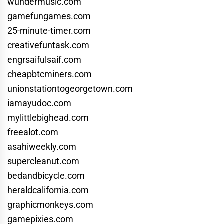
wundermusic.com
gamefungames.com
25-minute-timer.com
creativefuntask.com
engrsaifulsaif.com
cheapbtcminers.com
unionstationtogeorgetown.com
iamayudoc.com
mylittlebighead.com
freealot.com
asahiweekly.com
supercleanut.com
bedandbicycle.com
heraldcalifornia.com
graphicmonkeys.com
gamepixies.com