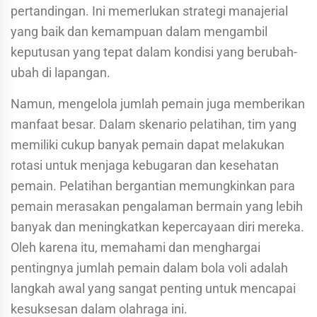
pertandingan. Ini memerlukan strategi manajerial
yang baik dan kemampuan dalam mengambil
keputusan yang tepat dalam kondisi yang berubah-
ubah di lapangan.
Namun, mengelola jumlah pemain juga memberikan
manfaat besar. Dalam skenario pelatihan, tim yang
memiliki cukup banyak pemain dapat melakukan
rotasi untuk menjaga kebugaran dan kesehatan
pemain. Pelatihan bergantian memungkinkan para
pemain merasakan pengalaman bermain yang lebih
banyak dan meningkatkan kepercayaan diri mereka.
Oleh karena itu, memahami dan menghargai
pentingnya jumlah pemain dalam bola voli adalah
langkah awal yang sangat penting untuk mencapai
kesuksesan dalam olahraga ini.