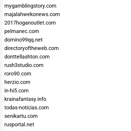
mygamblingstory.com
majalahwekonews.com
2017hoganoutlet.com
pelmanec.com
domino99qq.net
directoryoftheweb.com
donttellashton.com
rush3studio.com
roro90.com
herzio.com
in-hi5.com
krainafantasy.info
todas-noticias.com
senikartu.com
rusportal.net