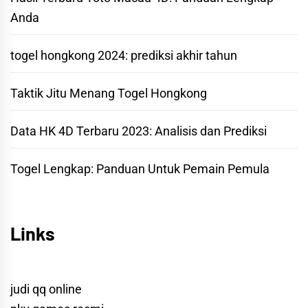
Anda
togel hongkong 2024: prediksi akhir tahun
Taktik Jitu Menang Togel Hongkong
Data HK 4D Terbaru 2023: Analisis dan Prediksi
Togel Lengkap: Panduan Untuk Pemain Pemula
Links
judi qq online