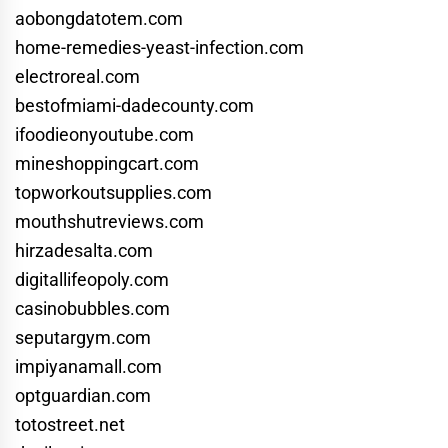
aobongdatotem.com
home-remedies-yeast-infection.com
electroreal.com
bestofmiami-dadecounty.com
ifoodieonyoutube.com
mineshoppingcart.com
topworkoutsupplies.com
mouthshutreviews.com
hirzadesalta.com
digitallifeopoly.com
casinobubbles.com
seputargym.com
impiyanamall.com
optguardian.com
totostreet.net