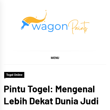
Skip
to
content
Situs Slot Online
Dapatkan Deposit deposit pulsa dan mainkan slot gacor
dengan fitur terbaik di situs slot online terpercaya.
Terbaik dengan Deposit
Deposit Pulsa dan Slot
MENU
Gacor
Togel Online
Pintu Togel: Mengenal
Lebih Dekat Dunia Judi