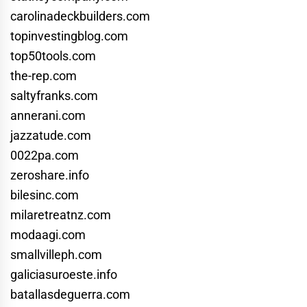
carolinadeckbuilders.com
topinvestingblog.com
top50tools.com
the-rep.com
saltyfranks.com
annerani.com
jazzatude.com
0022pa.com
zeroshare.info
bilesinc.com
milaretreatnz.com
modaagi.com
smallvilleph.com
galiciasuroeste.info
batallasdeguerra.com