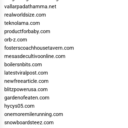
vallarpadathamma.net
realworldsize.com
teknolama.com
productforbaby.com
orb-z.com
fosterscoachhousetavern.com
mesasdecultivoonline.com
boilersnbits.com
latestviralpost.com
newfreearticle.com
blitzpowerusa.com
gardenofeaten.com
hycys05.com
onemoremilerunning.com
snowboardsteez.com