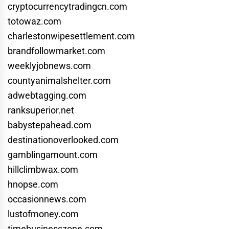
cryptocurrencytradingcn.com
totowaz.com
charlestonwipesettlement.com
brandfollowmarket.com
weeklyjobnews.com
countyanimalshelter.com
adwebtagging.com
ranksuperior.net
babystepahead.com
destinationoverlooked.com
gamblingamount.com
hillclimbwax.com
hnopse.com
occasionnews.com
lustofmoney.com
timebusinesszone.com