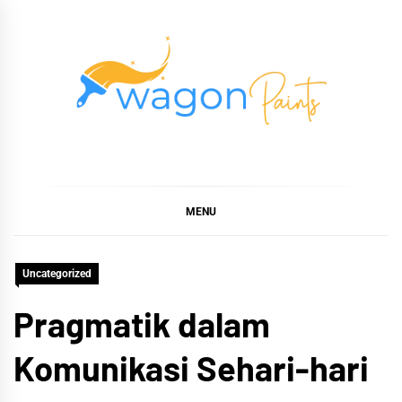
Skip
to
content
Situs Slot Online
Dapatkan Deposit deposit pulsa dan mainkan slot gacor
dengan fitur terbaik di situs slot online terpercaya.
Terbaik dengan Deposit
Deposit Pulsa dan Slot
MENU
Gacor
Uncategorized
Pragmatik dalam
Komunikasi Sehari-hari