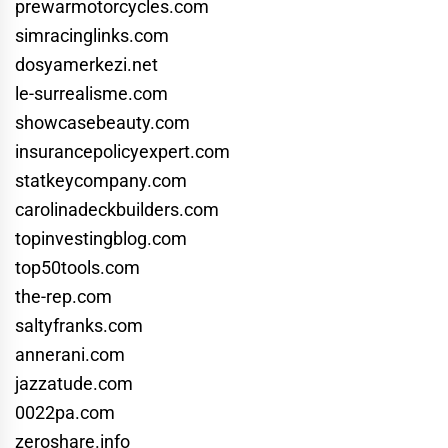
prewarmotorcycles.com
simracinglinks.com
dosyamerkezi.net
le-surrealisme.com
showcasebeauty.com
insurancepolicyexpert.com
statkeycompany.com
carolinadeckbuilders.com
topinvestingblog.com
top50tools.com
the-rep.com
saltyfranks.com
annerani.com
jazzatude.com
0022pa.com
zeroshare.info