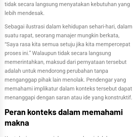
tidak secara langsung menyatakan kebutuhan yang
lebih mendesak.
Sebagai ilustrasi dalam kehidupan sehari-hari, dalam
suatu rapat, seorang manajer mungkin berkata,
“Saya rasa kita semua setuju jika kita mempercepat
proses ini.” Walaupun tidak secara langsung
memerintahkan, maksud dari pernyataan tersebut
adalah untuk mendorong perubahan tanpa
menganggap pihak lain menolak. Pendengar yang
memahami implikatur dalam konteks tersebut dapat
menanggapi dengan saran atau ide yang konstruktif.
Peran konteks dalam memahami
makna