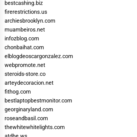
bestcashing.biz
firerestrictions.us
archiesbrooklyn.com
muambeiros.net
infozblog.com
chonbaihat.com
elblogdeoscargonzalez.com
webpromote.net
steroids-store.co
arteydecoracion.net
fithog.com
bestlaptopbestmonitor.com
georginaryland.com
roseandbasil.com
thewhitewhitelights.com
atdhe.ws