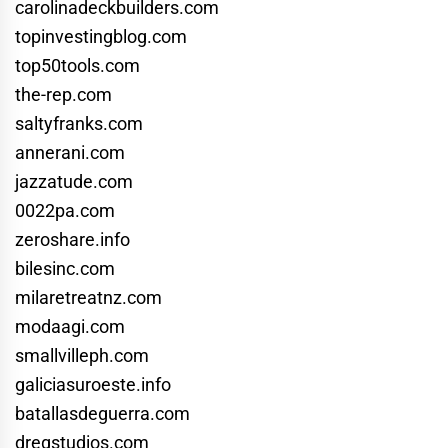
carolinadeckbuilders.com
topinvestingblog.com
top50tools.com
the-rep.com
saltyfranks.com
annerani.com
jazzatude.com
0022pa.com
zeroshare.info
bilesinc.com
milaretreatnz.com
modaagi.com
smallvilleph.com
galiciasuroeste.info
batallasdeguerra.com
dregstudios.com