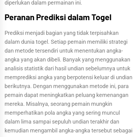
diperlukan dalam permainan ini.
Peranan Prediksi dalam Togel
Prediksi menjadi bagian yang tidak terpisahkan
dalam dunia togel. Setiap pemain memiliki strategi
dan metode tersendiri untuk menentukan angka-
angka yang akan dibeli. Banyak yang menggunakan
analisis statistik dari hasil undian sebelumnya untuk
memprediksi angka yang berpotensi keluar di undian
berikutnya. Dengan menggunakan metode ini, para
pemain dapat meningkatkan peluang kemenangan
mereka. Misalnya, seorang pemain mungkin
memperhatikan pola angka yang sering muncul
dalam lima sampai sepuluh undian terakhir dan
kemudian mengambil angka-angka tersebut sebagai