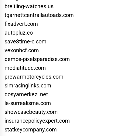
breitling-watches.us
tgarnettcentrallautoads.com
fixadvert.com
autopluz.co
save3time-c.com
vexonhcf.com
demos-pixelsparadise.com
mediatitude.com
prewarmotorcycles.com
simracinglinks.com
dosyamerkezi.net
le-surrealisme.com
showcasebeauty.com
insurancepolicyexpert.com
statkeycompany.com