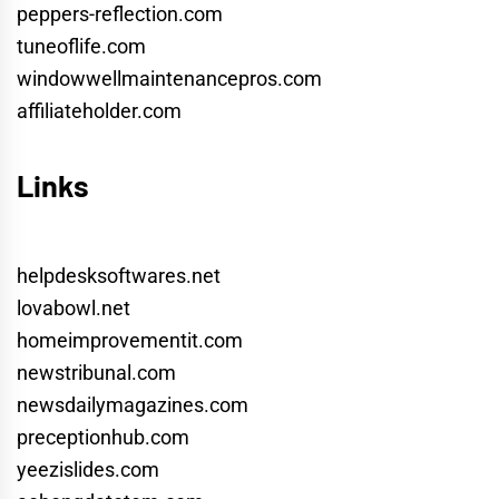
peppers-reflection.com
tuneoflife.com
windowwellmaintenancepros.com
affiliateholder.com
Links
helpdesksoftwares.net
lovabowl.net
homeimprovementit.com
newstribunal.com
newsdailymagazines.com
preceptionhub.com
yeezislides.com