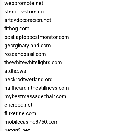
webpromote.net
steroids-store.co
arteydecoracion.net
fithog.com
bestlaptopbestmonitor.com
georginaryland.com
roseandbasil.com
thewhitewhitelights.com
atdhe.ws
heckrodtwetland.org
halfheardinthestillness.com
mybestmassagechair.com
ericreed.net
fluxetine.com
mobilecasino8760.com
betqq3.net