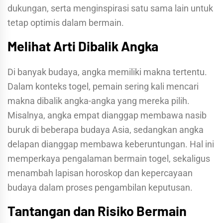
dukungan, serta menginspirasi satu sama lain untuk
tetap optimis dalam bermain.
Melihat Arti Dibalik Angka
Di banyak budaya, angka memiliki makna tertentu.
Dalam konteks togel, pemain sering kali mencari
makna dibalik angka-angka yang mereka pilih.
Misalnya, angka empat dianggap membawa nasib
buruk di beberapa budaya Asia, sedangkan angka
delapan dianggap membawa keberuntungan. Hal ini
memperkaya pengalaman bermain togel, sekaligus
menambah lapisan horoskop dan kepercayaan
budaya dalam proses pengambilan keputusan.
Tantangan dan Risiko Bermain