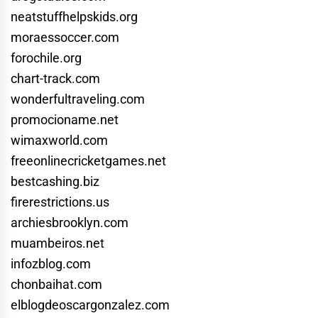
neatstuffhelpskids.org
moraessoccer.com
forochile.org
chart-track.com
wonderfultraveling.com
promocioname.net
wimaxworld.com
freeonlinecricketgames.net
bestcashing.biz
firerestrictions.us
archiesbrooklyn.com
muambeiros.net
infozblog.com
chonbaihat.com
elblogdeoscargonzalez.com