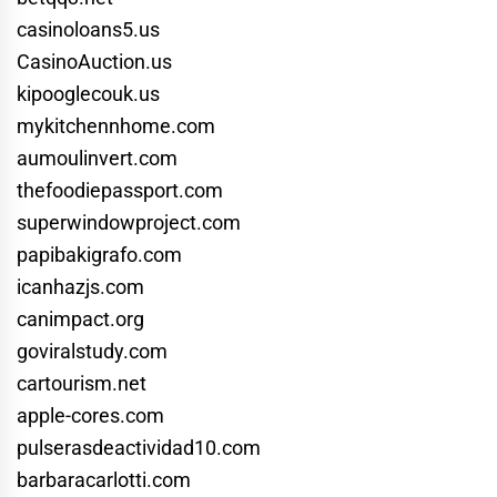
casinoloans5.us
CasinoAuction.us
kipooglecouk.us
mykitchennhome.com
aumoulinvert.com
thefoodiepassport.com
superwindowproject.com
papibakigrafo.com
icanhazjs.com
canimpact.org
goviralstudy.com
cartourism.net
apple-cores.com
pulserasdeactividad10.com
barbaracarlotti.com