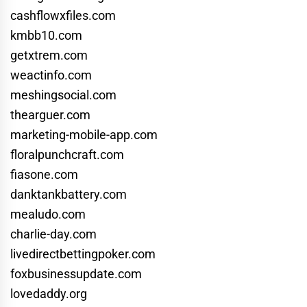
cashflowxfiles.com
kmbb10.com
getxtrem.com
weactinfo.com
meshingsocial.com
thearguer.com
marketing-mobile-app.com
floralpunchcraft.com
fiasone.com
danktankbattery.com
mealudo.com
charlie-day.com
livedirectbettingpoker.com
foxbusinessupdate.com
lovedaddy.org