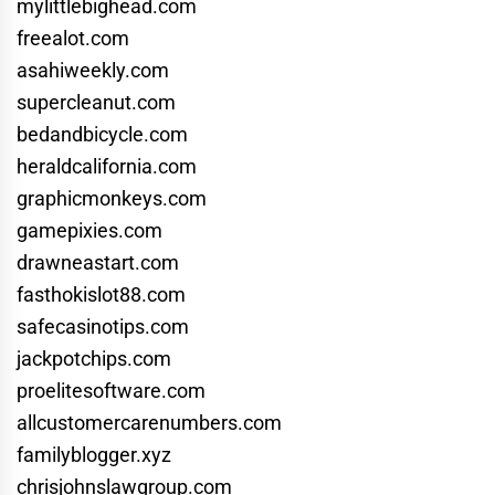
mylittlebighead.com
freealot.com
asahiweekly.com
supercleanut.com
bedandbicycle.com
heraldcalifornia.com
graphicmonkeys.com
gamepixies.com
drawneastart.com
fasthokislot88.com
safecasinotips.com
jackpotchips.com
proelitesoftware.com
allcustomercarenumbers.com
familyblogger.xyz
chrisjohnslawgroup.com