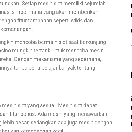
ngkan. Setiap mesin slot memiliki sejumlah
inasi simbol mana yang akan memberikan
 dengan fitur tambahan seperti wilds dan
g kemenangan.
ungkin mencoba bermain slot saat berkunjung
asino mungkin tertarik untuk mencoba mesin
mereka. Dengan mekanisme yang sederhana,
nya tanpa perlu belajar banyak tentang
 mesin slot yang sesuai. Mesin slot dapat
, dan fitur bonus. Ada mesin yang menawarkan
ng lebih besar, sedangkan ada juga mesin dengan
mberikan kemenangan kecil.