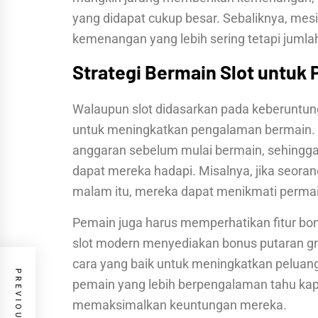
yang didapat cukup besar. Sebaliknya, mes
kemenangan yang lebih sering tetapi jumlah
Strategi Bermain Slot untuk
Walaupun slot didasarkan pada keberuntung
untuk meningkatkan pengalaman bermain.
anggaran sebelum mulai bermain, sehingga
dapat mereka hadapi. Misalnya, jika seor
malam itu, mereka dapat menikmati permain
Pemain juga harus memperhatikan fitur bo
slot modern menyediakan bonus putaran gr
cara yang baik untuk meningkatkan peluan
pemain yang lebih berpengalaman tahu kap
memaksimalkan keuntungan mereka.