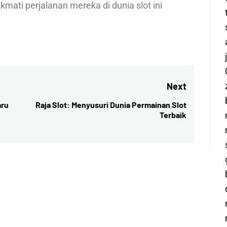
kmati perjalanan mereka di dunia slot ini
Next
aru
Raja Slot: Menyusuri Dunia Permainan Slot
Next
Terbaik
post: