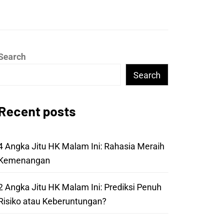
Search
Search
Recent posts
4 Angka Jitu HK Malam Ini: Rahasia Meraih
Kemenangan
2 Angka Jitu HK Malam Ini: Prediksi Penuh
Risiko atau Keberuntungan?