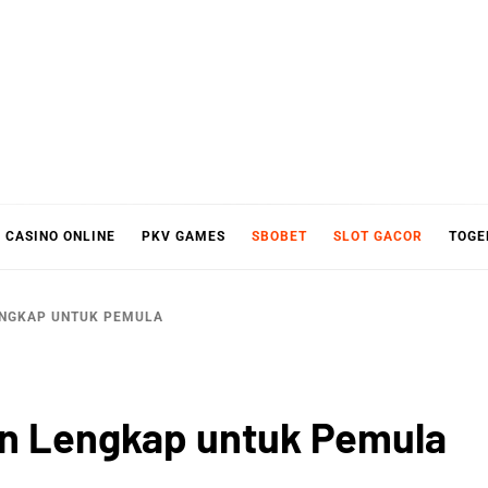
aik dengan Deposit Deposit Pul
ngan fitur terbaik di situs slot online terpercaya.
CASINO ONLINE
PKV GAMES
SBOBET
SLOT GACOR
TOGE
ENGKAP UNTUK PEMULA
an Lengkap untuk Pemula