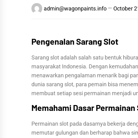
admin@wagonpaints.info
October 2
Pengenalan Sarang Slot
Sarang slot adalah salah satu bentuk hibur
masyarakat Indonesia. Dengan kemudahan a
menawarkan pengalaman menarik bagi para
dunia sarang slot, para pemain bisa menem
membuat setiap sesi permainan menjadi un
Memahami Dasar Permainan 
Permainan slot pada dasarnya bekerja deng
memutar gulungan dan berharap bahwa sim