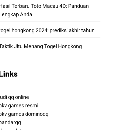
Hasil Terbaru Toto Macau 4D: Panduan
Lengkap Anda
togel hongkong 2024: prediksi akhir tahun
Taktik Jitu Menang Togel Hongkong
Links
judi qq online
pkv games resmi
pkv games dominoqq
bandarqq