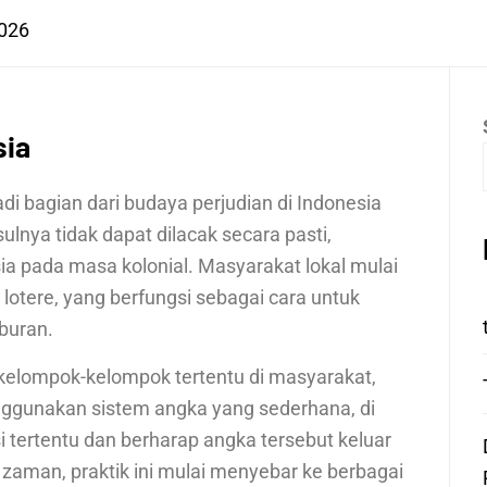
2026
sia
adi bagian dari budaya perjudian di Indonesia
lnya tidak dapat dilacak secara pasti,
sia pada masa kolonial. Masyarakat lokal mulai
otere, yang berfungsi sebagai cara untuk
buran.
kelompok-kelompok tertentu di masyarakat,
ggunakan sistem angka yang sederhana, di
tertentu dan berharap angka tersebut keluar
man, praktik ini mulai menyebar ke berbagai