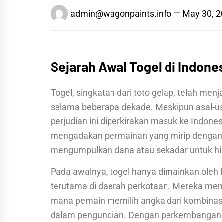
admin@wagonpaints.info
May 30, 
Sejarah Awal Togel di Indone
Togel, singkatan dari toto gelap, telah menj
selama beberapa dekade. Meskipun asal-usu
perjudian ini diperkirakan masuk ke Indone
mengadakan permainan yang mirip dengan l
mengumpulkan dana atau sekadar untuk hi
Pada awalnya, togel hanya dimainkan oleh 
terutama di daerah perkotaan. Mereka men
mana pemain memilih angka dari kombinasi 
dalam pengundian. Dengan perkembangan za