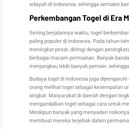
wilayah di Indonesia, sehingga semakin ban
Perkembangan Togel di Era 
Seiring berjalannya waktu, togel berkemban
paling populer di Indonesia. Pada tahun-ta
meningkat pesat, diiringi dengan peningk
berbagai macam permainan. Banyak bandar 
menjangkau lebih banyak pemain, sehingga
Budaya togel di Indonesia juga dipengaruhi
orang melihat togel sebagai kesempatan u
singkat. Masyarakat di daerah dengan tingk
mengandalkan togel sebagai cara untuk m
Meskipun banyak yang menyadari risikonya,
membuat mereka terjebak dalam permainan