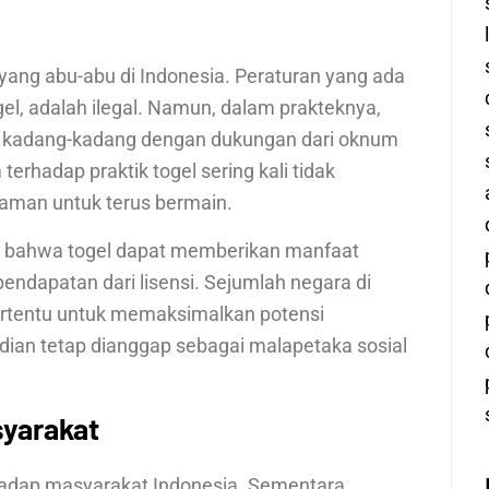
 yang abu-abu di Indonesia. Peraturan yang ada
l, adalah ilegal. Namun, dalam prakteknya,
i, kadang-kadang dengan dukungan dari oknum
rhadap praktik togel sering kali tidak
aman untuk terus bermain.
men bahwa togel dapat memberikan manfaat
endapatan dari lisensi. Sejumlah negara di
 tertentu untuk memaksimalkan potensi
dian tetap dianggap sebagai malapetaka sosial
syarakat
rhadap masyarakat Indonesia. Sementara