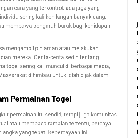
ngan cara yang terkontrol, ada juga yang
ividu sering kali kehilangan banyak uang,
isa membawa pengaruh buruk bagi kehidupan
ksa mengambil pinjaman atau melakukan
dian mereka. Cerita-cerita sedih tentang
 togel sering kali muncul di berbagai media,
asyarakat dihimbau untuk lebih bijak dalam
lam Permainan Togel
ut permainan itu sendiri, tetapi juga komunitas
tual atau membaca ramalan tertentu, percaya
angka yang tepat. Kepercayaan ini