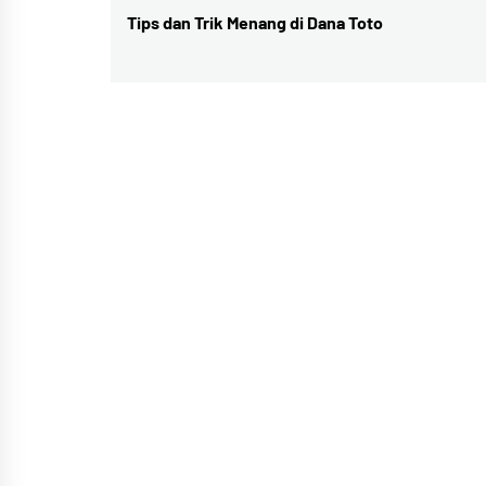
navigation
Tips dan Trik Menang di Dana Toto
Previous
post: