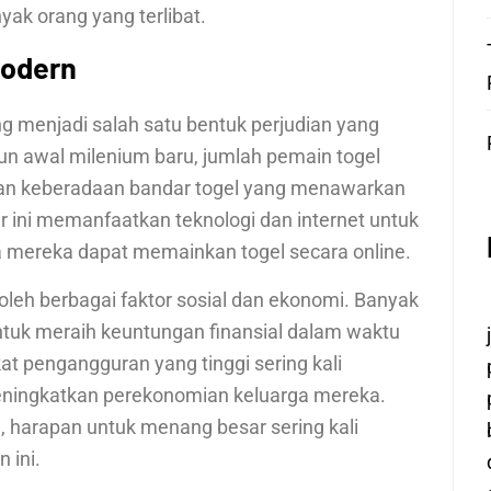
yak orang yang terlibat.
Modern
g menjadi salah satu bentuk perjudian yang
hun awal milenium baru, jumlah pemain togel
atan keberadaan bandar togel yang menawarkan
ini memanfaatkan teknologi dan internet untuk
 mereka dapat memainkan togel secara online.
 oleh berbagai faktor sosial dan ekonomi. Banyak
ntuk meraih keuntungan finansial dalam waktu
at pengangguran yang tinggi sering kali
eningkatkan perekonomian keluarga mereka.
 harapan untuk menang besar sering kali
 ini.