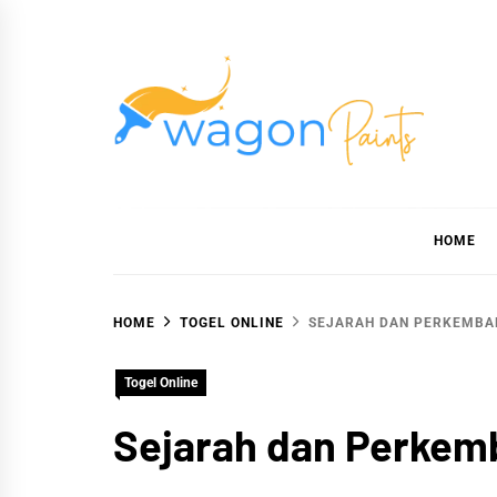
Skip
to
content
Situs Slot Online Terb
Dapatkan Deposit deposit pulsa dan mainkan slot gacor de
HOME
HOME
TOGEL ONLINE
SEJARAH DAN PERKEMBAN
Togel Online
Sejarah dan Perkemb