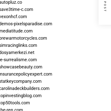
NEXT POST
autopluz.co
save3time-c.com
vexonhcf.com
demos-pixelsparadise.com
mediatitude.com
prewarmotorcycles.com
simracinglinks.com
dosyamerkezi.net
le-surrealisme.com
showcasebeauty.com
insurancepolicyexpert.com
statkeycompany.com
carolinadeckbuilders.com
topinvestingblog.com
top50tools.com
the-rep.com