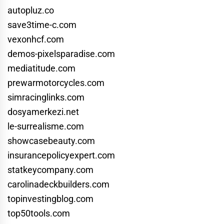
autopluz.co
save3time-c.com
vexonhcf.com
demos-pixelsparadise.com
mediatitude.com
prewarmotorcycles.com
simracinglinks.com
dosyamerkezi.net
le-surrealisme.com
showcasebeauty.com
insurancepolicyexpert.com
statkeycompany.com
carolinadeckbuilders.com
topinvestingblog.com
top50tools.com