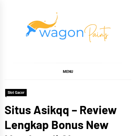
Skip
to
content
Situs Slot Online
Dapatkan Deposit deposit pulsa dan mainkan slot gacor
dengan fitur terbaik di situs slot online terpercaya.
Terbaik dengan Deposit
Deposit Pulsa dan Slot
MENU
Gacor
Slot Gacor
Situs Asikqq – Review
Lengkap Bonus New