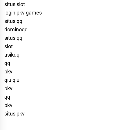
situs slot
login pkv games
situs qq
dominoqq
situs qq
slot
asikqq
qq
pkv
qiu qiu
pkv
qq
pkv
situs pkv