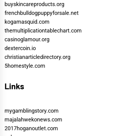
buyskincareproducts.org
frenchbulldogpuppyforsale.net
kogamasquid.com
themultiplicationtablechart.com
casinoglamour.org
dextercoin.io
christianarticledirectory.org
5homestyle.com
Links
mygamblingstory.com
majalahwekonews.com
2017hoganoutlet.com