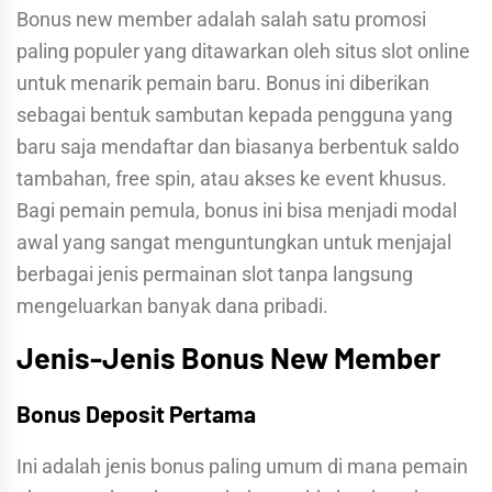
Bonus new member adalah salah satu promosi
paling populer yang ditawarkan oleh situs slot online
untuk menarik pemain baru. Bonus ini diberikan
sebagai bentuk sambutan kepada pengguna yang
baru saja mendaftar dan biasanya berbentuk saldo
tambahan, free spin, atau akses ke event khusus.
Bagi pemain pemula, bonus ini bisa menjadi modal
awal yang sangat menguntungkan untuk menjajal
berbagai jenis permainan slot tanpa langsung
mengeluarkan banyak dana pribadi.
Jenis-Jenis Bonus New Member
Bonus Deposit Pertama
Ini adalah jenis bonus paling umum di mana pemain