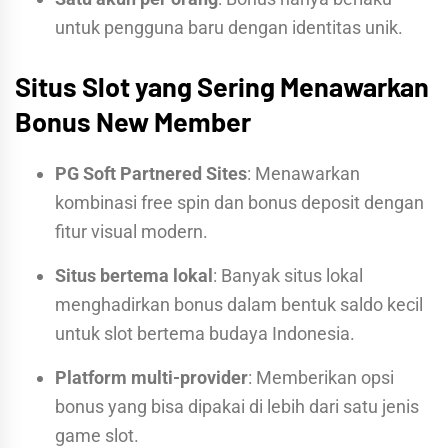
untuk pengguna baru dengan identitas unik.
Situs Slot yang Sering Menawarkan
Bonus New Member
PG Soft Partnered Sites
: Menawarkan
kombinasi free spin dan bonus deposit dengan
fitur visual modern.
Situs bertema lokal
: Banyak situs lokal
menghadirkan bonus dalam bentuk saldo kecil
untuk slot bertema budaya Indonesia.
Platform multi-provider
: Memberikan opsi
bonus yang bisa dipakai di lebih dari satu jenis
game slot.