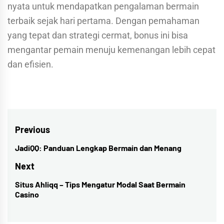
nyata untuk mendapatkan pengalaman bermain
terbaik sejak hari pertama. Dengan pemahaman
yang tepat dan strategi cermat, bonus ini bisa
mengantar pemain menuju kemenangan lebih cepat
dan efisien.
Post
Previous
navigation
JadiQQ: Panduan Lengkap Bermain dan Menang
Previous
post:
Next
Situs Ahliqq – Tips Mengatur Modal Saat Bermain
Next
Casino
post: