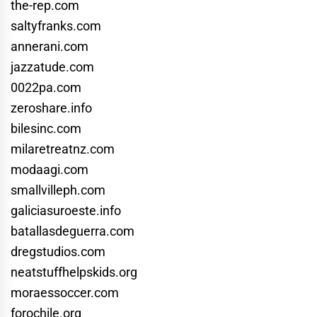
the-rep.com
saltyfranks.com
annerani.com
jazzatude.com
0022pa.com
zeroshare.info
bilesinc.com
milaretreatnz.com
modaagi.com
smallvilleph.com
galiciasuroeste.info
batallasdeguerra.com
dregstudios.com
neatstuffhelpskids.org
moraessoccer.com
forochile.org