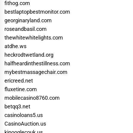
fithog.com
bestlaptopbestmonitor.com
georginaryland.com
roseandbasil.com
thewhitewhitelights.com
atdhe.ws
heckrodtwetland.org
halfheardinthestillness.com
mybestmassagechair.com
ericreed.net
fluxetine.com
mobilecasino8760.com
betqq3.net
casinoloans5.us
CasinoAuction.us
kipooglecouk.us