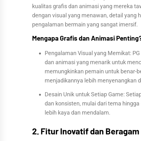
kualitas grafis dan animasi yang mereka t
dengan visual yang menawan, detail yang 
pengalaman bermain yang sangat imersif.
Mengapa Grafis dan Animasi Penting
Pengalaman Visual yang Memikat: PG
dan animasi yang menarik untuk menci
memungkinkan pemain untuk benar-ben
menjadikannya lebih menyenangkan d
Desain Unik untuk Setiap Game: Seti
dan konsisten, mulai dari tema hingg
lebih kaya dan mendalam.
2. Fitur Inovatif dan Beragam