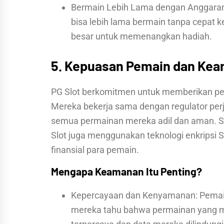
Bermain Lebih Lama dengan Anggaran
bisa lebih lama bermain tanpa cepat k
besar untuk memenangkan hadiah.
5. Kepuasan Pemain dan Kea
PG Slot berkomitmen untuk memberikan p
Mereka bekerja sama dengan regulator pe
semua permainan mereka adil dan aman. Se
Slot juga menggunakan teknologi enkripsi S
finansial para pemain.
Mengapa Keamanan Itu Penting?
Kepercayaan dan Kenyamanan: Pemain
mereka tahu bahwa permainan yang m