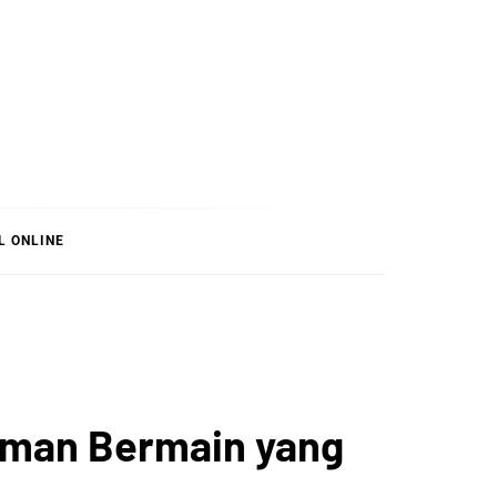
sa dan Slot Gacor
L ONLINE
?
aman Bermain yang