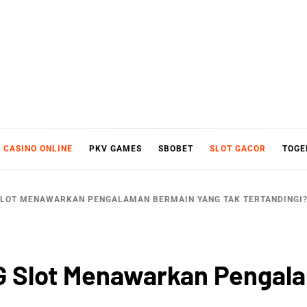
aik dengan Deposit Deposit Pul
ngan fitur terbaik di situs slot online terpercaya.
CASINO ONLINE
PKV GAMES
SBOBET
SLOT GACOR
TOGE
 SLOT MENAWARKAN PENGALAMAN BERMAIN YANG TAK TERTANDINGI
PG Slot Menawarkan Pengal