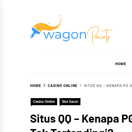
Skip
to
content
Situs Slot Online Terb
Dapatkan Deposit deposit pulsa dan mainkan slot gacor de
HOME
HOME
CASINO ONLINE
SITUS QQ – KENAPA PG
Casino Online
Slot Gacor
Situs QQ – Kenapa 