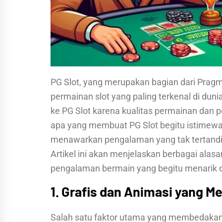
PG Slot, yang merupakan bagian dari Pragma
permainan slot yang paling terkenal di duni
ke PG Slot karena kualitas permainan dan 
apa yang membuat PG Slot begitu istimew
menawarkan pengalaman yang tak tertandi
Artikel ini akan menjelaskan berbagai ala
pengalaman bermain yang begitu menarik 
1. Grafis dan Animasi yang 
Salah satu faktor utama yang membedakan 