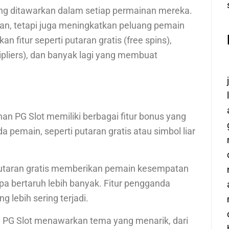
 yang ditawarkan dalam setiap permainan mereka.
uan, tetapi juga meningkatkan peluang pemain
fitur seperti putaran gratis (free spins),
tipliers), dan banyak lagi yang membuat
an PG Slot memiliki berbagai fitur bonus yang
pemain, seperti putaran gratis atau simbol liar
 putaran gratis memberikan pemain kesempatan
a bertaruh lebih banyak. Fitur pengganda
lebih sering terjadi.
 PG Slot menawarkan tema yang menarik, dari