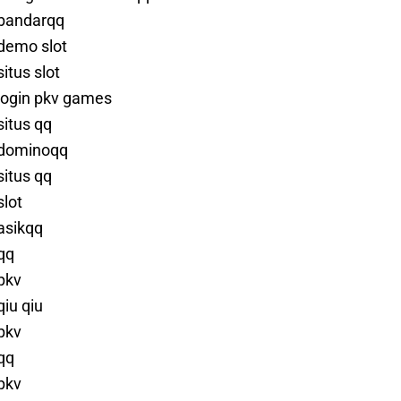
bandarqq
demo slot
situs slot
login pkv games
situs qq
dominoqq
situs qq
slot
asikqq
qq
pkv
qiu qiu
pkv
qq
pkv