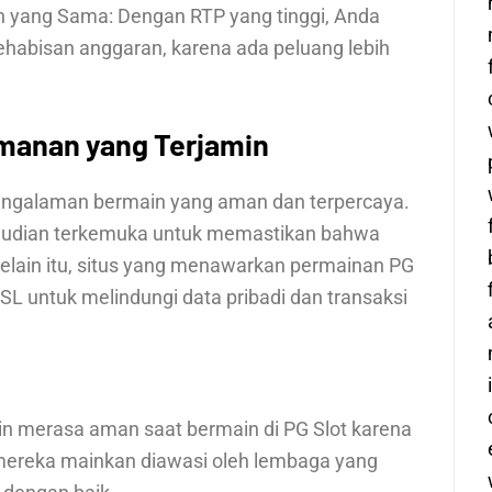
 yang Sama: Dengan RTP yang tinggi, Anda
ehabisan anggaran, karena ada peluang lebih
manan yang Terjamin
engalaman bermain yang aman dan terpercaya.
rjudian terkemuka untuk memastikan bahwa
lain itu, situs yang menawarkan permainan PG
SL untuk melindungi data pribadi dan transaksi
 merasa aman saat bermain di PG Slot karena
ereka mainkan diawasi oleh lembaga yang