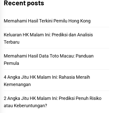
Recent posts
Memahami Hasil Terkini Pemilu Hong Kong
Keluaran HK Malam Ini: Prediksi dan Analisis
Terbaru
Memahami Hasil Data Toto Macau: Panduan
Pemula
4 Angka Jitu HK Malam Ini: Rahasia Meraih
Kemenangan
2 Angka Jitu HK Malam Ini: Prediksi Penuh Risiko
atau Keberuntungan?