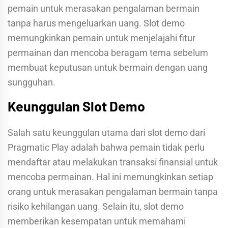
pemain untuk merasakan pengalaman bermain
tanpa harus mengeluarkan uang. Slot demo
memungkinkan pemain untuk menjelajahi fitur
permainan dan mencoba beragam tema sebelum
membuat keputusan untuk bermain dengan uang
sungguhan.
Keunggulan Slot Demo
Salah satu keunggulan utama dari slot demo dari
Pragmatic Play adalah bahwa pemain tidak perlu
mendaftar atau melakukan transaksi finansial untuk
mencoba permainan. Hal ini memungkinkan setiap
orang untuk merasakan pengalaman bermain tanpa
risiko kehilangan uang. Selain itu, slot demo
memberikan kesempatan untuk memahami