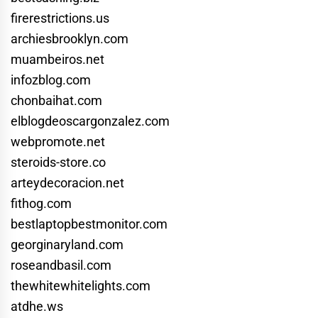
firerestrictions.us
archiesbrooklyn.com
muambeiros.net
infozblog.com
chonbaihat.com
elblogdeoscargonzalez.com
webpromote.net
steroids-store.co
arteydecoracion.net
fithog.com
bestlaptopbestmonitor.com
georginaryland.com
roseandbasil.com
thewhitewhitelights.com
atdhe.ws