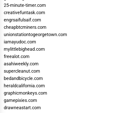
25-minute-timer.com
creativefuntask.com
engrsaifulsaif.com
cheapbtcminers.com
unionstationtogeorgetown.com
iamayudoc.com
mylittlebighead.com
freealot.com
asahiweekly.com
supercleanut.com
bedandbicycle.com
heraldcalifornia.com
graphicmonkeys.com
gamepixies.com
drawneastart.com