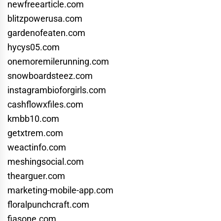
newfreearticle.com
blitzpowerusa.com
gardenofeaten.com
hycys05.com
onemoremilerunning.com
snowboardsteez.com
instagrambioforgirls.com
cashflowxfiles.com
kmbb10.com
getxtrem.com
weactinfo.com
meshingsocial.com
thearguer.com
marketing-mobile-app.com
floralpunchcraft.com
fiasone.com