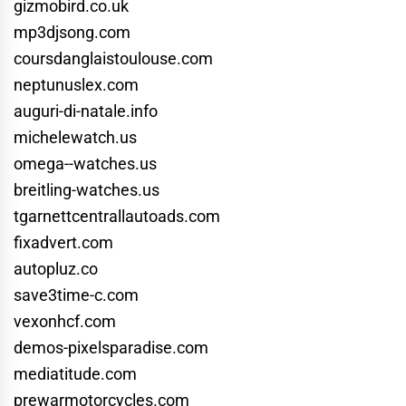
gizmobird.co.uk
mp3djsong.com
coursdanglaistoulouse.com
neptunuslex.com
auguri-di-natale.info
michelewatch.us
omega--watches.us
breitling-watches.us
tgarnettcentrallautoads.com
fixadvert.com
autopluz.co
save3time-c.com
vexonhcf.com
demos-pixelsparadise.com
mediatitude.com
prewarmotorcycles.com