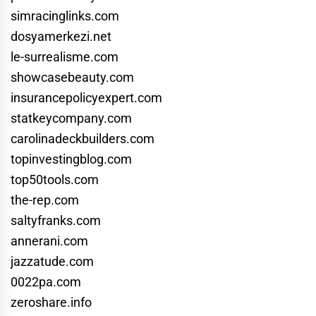
simracinglinks.com
dosyamerkezi.net
le-surrealisme.com
showcasebeauty.com
insurancepolicyexpert.com
statkeycompany.com
carolinadeckbuilders.com
topinvestingblog.com
top50tools.com
the-rep.com
saltyfranks.com
annerani.com
jazzatude.com
0022pa.com
zeroshare.info