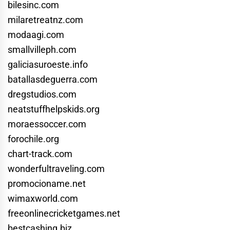
bilesinc.com
milaretreatnz.com
modaagi.com
smallvilleph.com
galiciasuroeste.info
batallasdeguerra.com
dregstudios.com
neatstuffhelpskids.org
moraessoccer.com
forochile.org
chart-track.com
wonderfultraveling.com
promocioname.net
wimaxworld.com
freeonlinecricketgames.net
bestcashing.biz