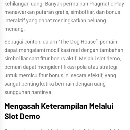
kehilangan uang. Banyak permainan Pragmatic Play
menawarkan putaran gratis, simbol liar, dan bonus
interaktif yang dapat meningkatkan peluang
menang.
Sebagai contoh, dalam “The Dog House”, pemain
dapat mengalami modifikasi reel dengan tambahan
simbol liar saat fitur bonus aktif. Melalui slot demo,
pemain dapat mengidentifikasi pola atau strategi
untuk memicu fitur bonus ini secara efektif, yang
sangat penting ketika bermain dengan uang
sungguhan nantinya.
Mengasah Keterampilan Melalui
Slot Demo