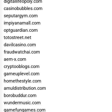
digitallifeopoly.com
casinobubbles.com
seputargym.com
impiyanamall.com
optguardian.com
totostreet.net
davilcasino.com
fraudwatchai.com
aem-x.com
cryptooblogs.com
gameuplevel.com
homethestyle.com
amuldistribution.com
borobuddur.com
wundermusic.com
gamefungames.com