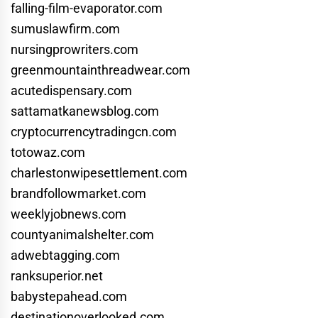
falling-film-evaporator.com
sumuslawfirm.com
nursingprowriters.com
greenmountainthreadwear.com
acutedispensary.com
sattamatkanewsblog.com
cryptocurrencytradingcn.com
totowaz.com
charlestonwipesettlement.com
brandfollowmarket.com
weeklyjobnews.com
countyanimalshelter.com
adwebtagging.com
ranksuperior.net
babystepahead.com
destinationoverlooked.com