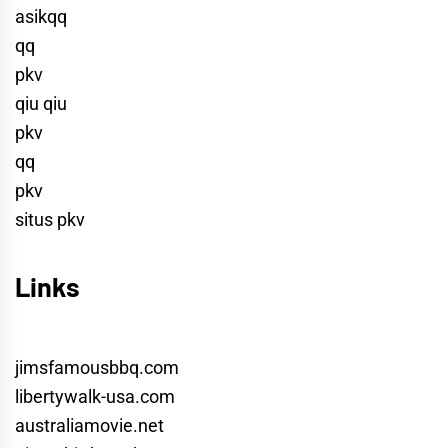
asikqq
qq
pkv
qiu qiu
pkv
qq
pkv
situs pkv
Links
jimsfamousbbq.com
libertywalk-usa.com
australiamovie.net