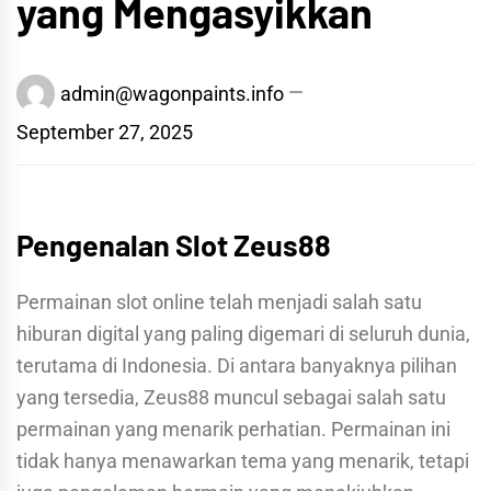
yang Mengasyikkan
admin@wagonpaints.info
September 27, 2025
Pengenalan Slot Zeus88
Permainan slot online telah menjadi salah satu
hiburan digital yang paling digemari di seluruh dunia,
terutama di Indonesia. Di antara banyaknya pilihan
yang tersedia, Zeus88 muncul sebagai salah satu
permainan yang menarik perhatian. Permainan ini
tidak hanya menawarkan tema yang menarik, tetapi