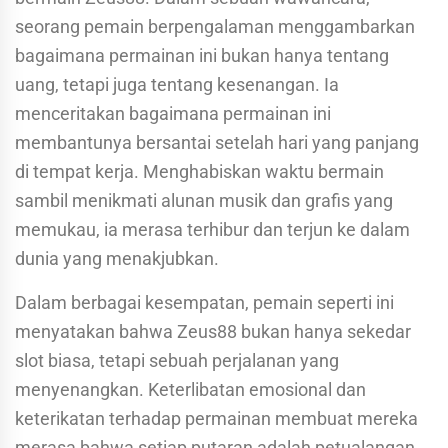
seorang pemain berpengalaman menggambarkan
bagaimana permainan ini bukan hanya tentang
uang, tetapi juga tentang kesenangan. Ia
menceritakan bagaimana permainan ini
membantunya bersantai setelah hari yang panjang
di tempat kerja. Menghabiskan waktu bermain
sambil menikmati alunan musik dan grafis yang
memukau, ia merasa terhibur dan terjun ke dalam
dunia yang menakjubkan.
Dalam berbagai kesempatan, pemain seperti ini
menyatakan bahwa Zeus88 bukan hanya sekedar
slot biasa, tetapi sebuah perjalanan yang
menyenangkan. Keterlibatan emosional dan
keterikatan terhadap permainan membuat mereka
merasa bahwa setiap putaran adalah petualangan