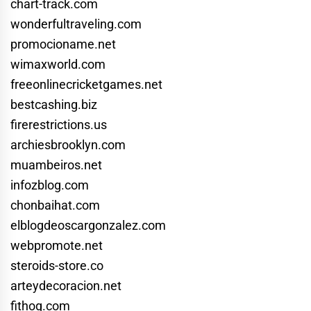
chart-track.com
wonderfultraveling.com
promocioname.net
wimaxworld.com
freeonlinecricketgames.net
bestcashing.biz
firerestrictions.us
archiesbrooklyn.com
muambeiros.net
infozblog.com
chonbaihat.com
elblogdeoscargonzalez.com
webpromote.net
steroids-store.co
arteydecoracion.net
fithog.com