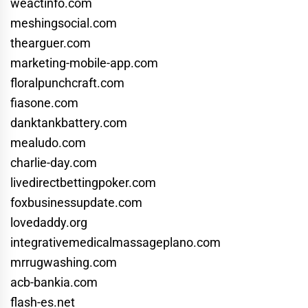
weactinfo.com
meshingsocial.com
thearguer.com
marketing-mobile-app.com
floralpunchcraft.com
fiasone.com
danktankbattery.com
mealudo.com
charlie-day.com
livedirectbettingpoker.com
foxbusinessupdate.com
lovedaddy.org
integrativemedicalmassageplano.com
mrrugwashing.com
acb-bankia.com
flash-es.net