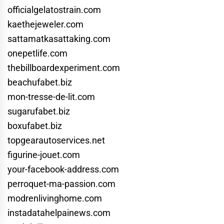
officialgelatostrain.com
kaethejeweler.com
sattamatkasattaking.com
onepetlife.com
thebillboardexperiment.com
beachufabet.biz
mon-tresse-de-lit.com
sugarufabet.biz
boxufabet.biz
topgearautoservices.net
figurine-jouet.com
your-facebook-address.com
perroquet-ma-passion.com
modrenlivinghome.com
instadatahelpainews.com