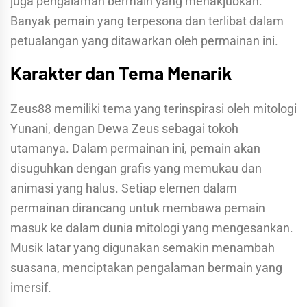
juga pengalaman bermain yang menakjubkan.
Banyak pemain yang terpesona dan terlibat dalam
petualangan yang ditawarkan oleh permainan ini.
Karakter dan Tema Menarik
Zeus88 memiliki tema yang terinspirasi oleh mitologi
Yunani, dengan Dewa Zeus sebagai tokoh
utamanya. Dalam permainan ini, pemain akan
disuguhkan dengan grafis yang memukau dan
animasi yang halus. Setiap elemen dalam
permainan dirancang untuk membawa pemain
masuk ke dalam dunia mitologi yang mengesankan.
Musik latar yang digunakan semakin menambah
suasana, menciptakan pengalaman bermain yang
imersif.