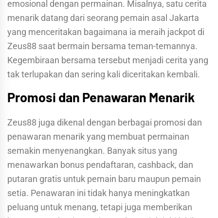
emosional dengan permainan. Misalnya, satu cerita
menarik datang dari seorang pemain asal Jakarta
yang menceritakan bagaimana ia meraih jackpot di
Zeus88 saat bermain bersama teman-temannya.
Kegembiraan bersama tersebut menjadi cerita yang
tak terlupakan dan sering kali diceritakan kembali.
Promosi dan Penawaran Menarik
Zeus88 juga dikenal dengan berbagai promosi dan
penawaran menarik yang membuat permainan
semakin menyenangkan. Banyak situs yang
menawarkan bonus pendaftaran, cashback, dan
putaran gratis untuk pemain baru maupun pemain
setia. Penawaran ini tidak hanya meningkatkan
peluang untuk menang, tetapi juga memberikan