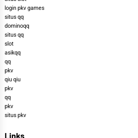
login pkv games
situs qq
dominoqq
situs qq
slot
asikqq
qq
pkv
qiu qiu
pkv
qq
pkv
situs pkv
Links