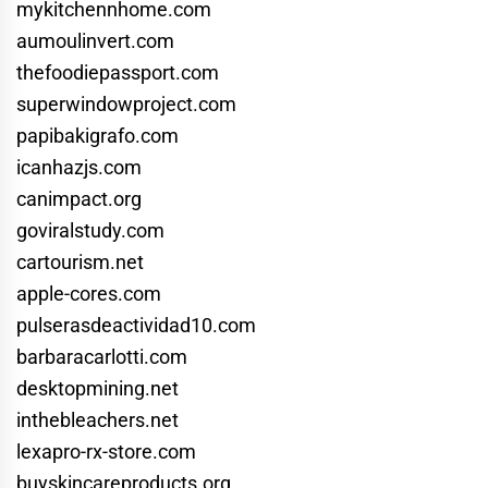
mykitchennhome.com
aumoulinvert.com
thefoodiepassport.com
superwindowproject.com
papibakigrafo.com
icanhazjs.com
canimpact.org
goviralstudy.com
cartourism.net
apple-cores.com
pulserasdeactividad10.com
barbaracarlotti.com
desktopmining.net
inthebleachers.net
lexapro-rx-store.com
buyskincareproducts.org