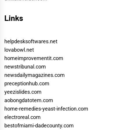
Links
helpdesksoftwares.net
lovabowl.net
homeimprovementit.com
newstribunal.com
newsdailymagazines.com
preceptionhub.com
yeezislides.com
aobongdatotem.com
home-remedies-yeast-infection.com
electroreal.com
bestofmiami-dadecounty.com