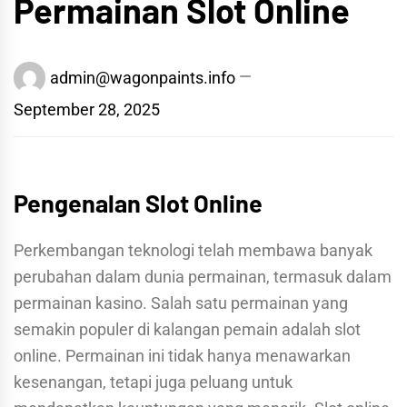
Permainan Slot Online
admin@wagonpaints.info
September 28, 2025
Pengenalan Slot Online
Perkembangan teknologi telah membawa banyak
perubahan dalam dunia permainan, termasuk dalam
permainan kasino. Salah satu permainan yang
semakin populer di kalangan pemain adalah slot
online. Permainan ini tidak hanya menawarkan
kesenangan, tetapi juga peluang untuk