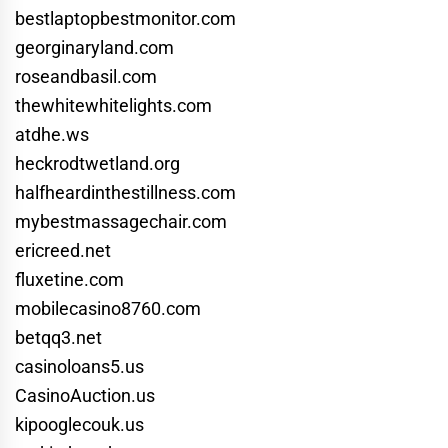
bestlaptopbestmonitor.com
georginaryland.com
roseandbasil.com
thewhitewhitelights.com
atdhe.ws
heckrodtwetland.org
halfheardinthestillness.com
mybestmassagechair.com
ericreed.net
fluxetine.com
mobilecasino8760.com
betqq3.net
casinoloans5.us
CasinoAuction.us
kipooglecouk.us