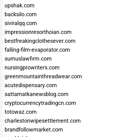
upshak.com
backsilo.com
siviralqq.com
impressionresorthoian.com
bestfreakingclothesever.com
falling-film-evaporator.com
sumuslawfirm.com
nursingprowriters.com
greenmountainthreadwear.com
acutedispensary.com
sattamatkanewsblog.com
cryptocurrencytradingcn.com
totowaz.com
charlestonwipesettlement.com
brandfollowmarket.com