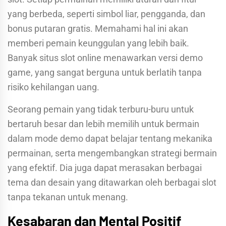
yang berbeda, seperti simbol liar, pengganda, dan
bonus putaran gratis. Memahami hal ini akan
memberi pemain keunggulan yang lebih baik.
Banyak situs slot online menawarkan versi demo
game, yang sangat berguna untuk berlatih tanpa
risiko kehilangan uang.
Seorang pemain yang tidak terburu-buru untuk
bertaruh besar dan lebih memilih untuk bermain
dalam mode demo dapat belajar tentang mekanika
permainan, serta mengembangkan strategi bermain
yang efektif. Dia juga dapat merasakan berbagai
tema dan desain yang ditawarkan oleh berbagai slot
tanpa tekanan untuk menang.
Kesabaran dan Mental Positif