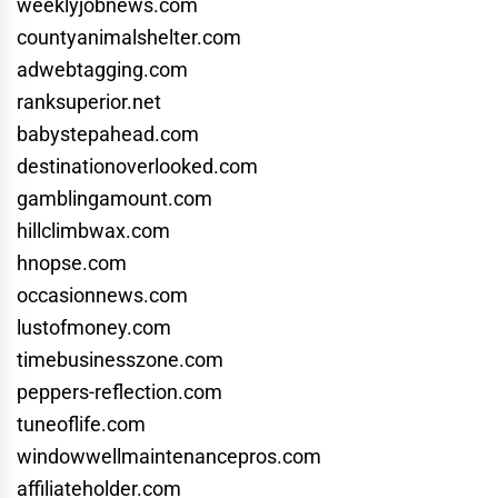
weeklyjobnews.com
countyanimalshelter.com
adwebtagging.com
ranksuperior.net
babystepahead.com
destinationoverlooked.com
gamblingamount.com
hillclimbwax.com
hnopse.com
occasionnews.com
lustofmoney.com
timebusinesszone.com
peppers-reflection.com
tuneoflife.com
windowwellmaintenancepros.com
affiliateholder.com