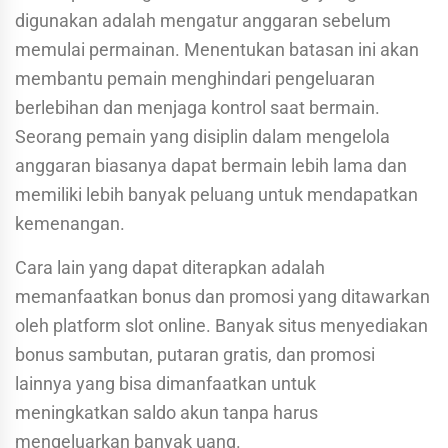
digunakan adalah mengatur anggaran sebelum
memulai permainan. Menentukan batasan ini akan
membantu pemain menghindari pengeluaran
berlebihan dan menjaga kontrol saat bermain.
Seorang pemain yang disiplin dalam mengelola
anggaran biasanya dapat bermain lebih lama dan
memiliki lebih banyak peluang untuk mendapatkan
kemenangan.
Cara lain yang dapat diterapkan adalah
memanfaatkan bonus dan promosi yang ditawarkan
oleh platform slot online. Banyak situs menyediakan
bonus sambutan, putaran gratis, dan promosi
lainnya yang bisa dimanfaatkan untuk
meningkatkan saldo akun tanpa harus
mengeluarkan banyak uang.