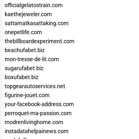
officialgelatostrain.com
kaethejeweler.com
sattamatkasattaking.com
onepetlife.com
thebillboardexperiment.com
beachufabet.biz
mon-tresse-de-lit.com
sugarufabet.biz
boxufabet.biz
topgearautoservices.net
figurine-jouet.com
your-facebook-address.com
perroquet-ma-passion.com
modrenlivinghome.com
instadatahelpainews.com