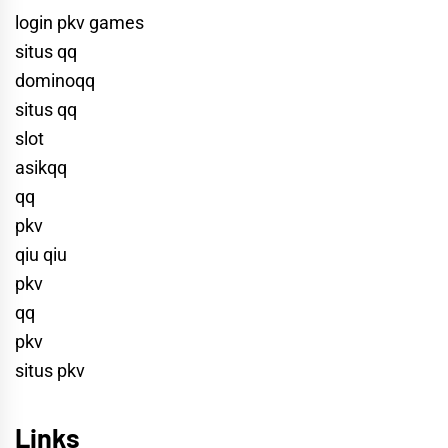
login pkv games
situs qq
dominoqq
situs qq
slot
asikqq
qq
pkv
qiu qiu
pkv
qq
pkv
situs pkv
Links