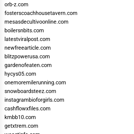
orb-z.com
fosterscoachhousetavern.com
mesasdecultivoonline.com
boilersnbits.com
latestviralpost.com
newfreearticle.com
blitzpowerusa.com
gardenofeaten.com
hycys05.com
onemoremilerunning.com
snowboardsteez.com
instagrambioforgirls.com
cashflowxfiles.com
kmbb10.com
getxtrem.com