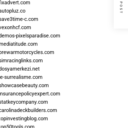
NEXT POST
fixadvert.com
autopluz.co
save3time-c.com
vexonhcf.com
demos-pixelsparadise.com
mediatitude.com
prewarmotorcycles.com
simracinglinks.com
dosyamerkezi.net
le-surrealisme.com
showcasebeauty.com
insurancepolicyexpert.com
statkeycompany.com
carolinadeckbuilders.com
topinvestingblog.com
top50tools.com