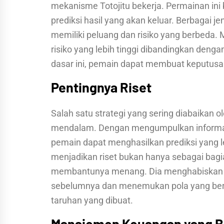
mekanisme Totojitu bekerja. Permainan ini
prediksi hasil yang akan keluar. Berbagai jen
memiliki peluang dan risiko yang berbeda. 
risiko yang lebih tinggi dibandingkan den
dasar ini, pemain dapat membuat keputusan
Pentingnya Riset
Salah satu strategi yang sering diabaikan 
mendalam. Dengan mengumpulkan informas
pemain dapat menghasilkan prediksi yang l
menjadikan riset bukan hanya sebagai bagi
membantunya menang. Dia menghabiskan wa
sebelumnya dan menemukan pola yang beru
taruhan yang dibuat.
Manajemen Keuangan yang B