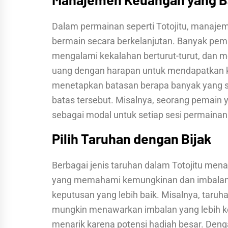
Dalam permainan seperti Totojitu, manaje
bermain secara berkelanjutan. Banyak pem
mengalami kekalahan berturut-turut, dan 
uang dengan harapan untuk mendapatkan kem
menetapkan batasan berapa banyak yang s
batas tersebut. Misalnya, seorang pemain 
sebagai modal untuk setiap sesi permainan 
Pilih Taruhan dengan Bijak
Berbagai jenis taruhan dalam Totojitu men
yang memahami kemungkinan dan imbalan d
keputusan yang lebih baik. Misalnya, taru
mungkin menawarkan imbalan yang lebih keci
menarik karena potensi hadiah besar. Den