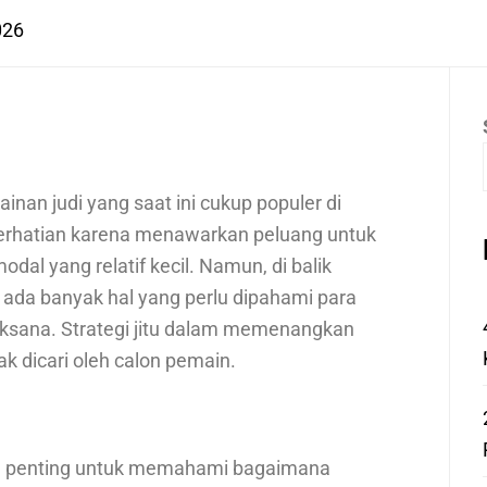
026
inan judi yang saat ini cukup populer di
perhatian karena menawarkan peluang untuk
l yang relatif kecil. Namun, di balik
 ada banyak hal yang perlu dipahami para
aksana. Strategi jitu dalam memenangkan
ak dicari oleh calon pemain.
, penting untuk memahami bagaimana