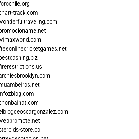
forochile.org
chart-track.com
wonderfultraveling.com
promocioname.net
wimaxworld.com
freeonlinecricketgames.net
bestcashing.biz
firerestrictions.us
archiesbrooklyn.com
muambeiros.net
infozblog.com
chonbaihat.com
elblogdeoscargonzalez.com
webpromote.net
steroids-store.co
arteydecoracion.net