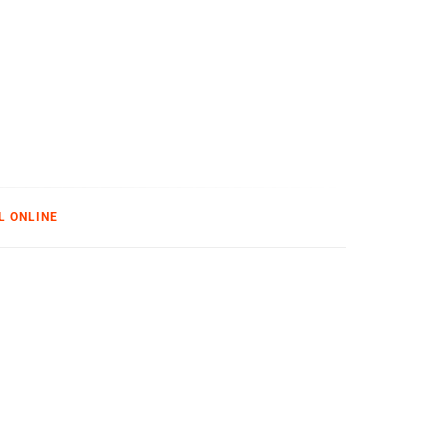
sa dan Slot Gacor
L ONLINE