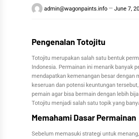
admin@wagonpaints.info
June 7, 2
Pengenalan Totojitu
Totojitu merupakan salah satu bentuk perma
Indonesia. Permainan ini menarik banyak 
mendapatkan kemenangan besar dengan moda
keseruan dan potensi keuntungan tersebut,
pemain agar bisa bermain dengan lebih bij
Totojitu menjadi salah satu topik yang bany
Memahami Dasar Permainan
Sebelum memasuki strategi untuk menang