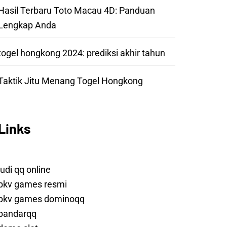
Hasil Terbaru Toto Macau 4D: Panduan
Lengkap Anda
togel hongkong 2024: prediksi akhir tahun
Taktik Jitu Menang Togel Hongkong
Links
judi qq online
pkv games resmi
pkv games dominoqq
bandarqq