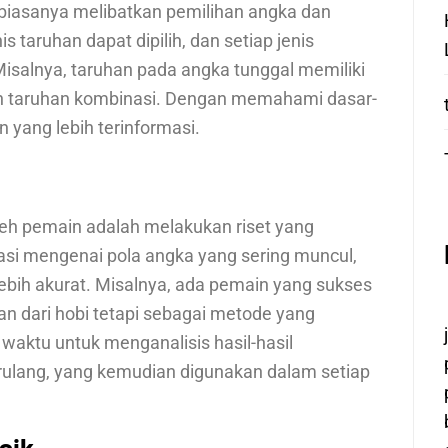
 biasanya melibatkan pemilihan angka dan
is taruhan dapat dipilih, dan setiap jenis
Misalnya, taruhan pada angka tunggal memiliki
gan taruhan kombinasi. Dengan memahami dasar-
 yang lebih terinformasi.
oleh pemain adalah melakukan riset yang
i mengenai pola angka yang sering muncul,
ebih akurat. Misalnya, ada pemain yang sukses
an dari hobi tetapi sebagai metode yang
ktu untuk menganalisis hasil-hasil
lang, yang kemudian digunakan dalam setiap
aik