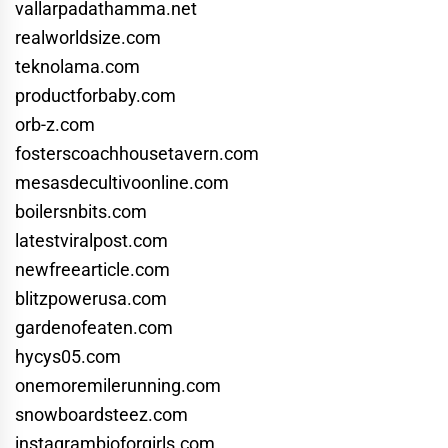
vallarpadathamma.net
realworldsize.com
teknolama.com
productforbaby.com
orb-z.com
fosterscoachhousetavern.com
mesasdecultivoonline.com
boilersnbits.com
latestviralpost.com
newfreearticle.com
blitzpowerusa.com
gardenofeaten.com
hycys05.com
onemoremilerunning.com
snowboardsteez.com
instagrambioforgirls.com