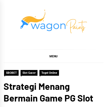
Skip
to
content
Situs Slot Online
Dapatkan Deposit deposit pulsa dan mainkan slot gacor
dengan fitur terbaik di situs slot online terpercaya.
Terbaik dengan Deposit
Deposit Pulsa dan Slot
MENU
Gacor
SBOBET
Slot Gacor
Togel Online
Strategi Menang
Bermain Game PG Slot