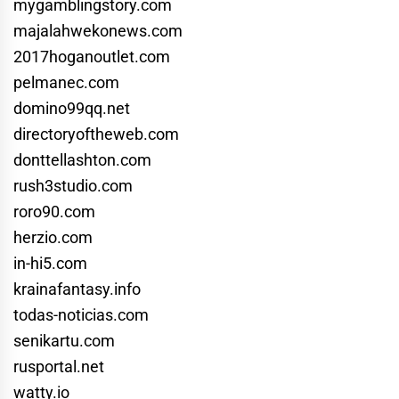
mygamblingstory.com
majalahwekonews.com
2017hoganoutlet.com
pelmanec.com
domino99qq.net
directoryoftheweb.com
donttellashton.com
rush3studio.com
roro90.com
herzio.com
in-hi5.com
krainafantasy.info
todas-noticias.com
senikartu.com
rusportal.net
watty.io