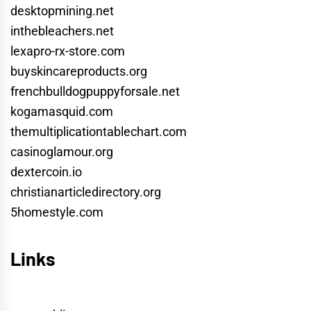
desktopmining.net
inthebleachers.net
lexapro-rx-store.com
buyskincareproducts.org
frenchbulldogpuppyforsale.net
kogamasquid.com
themultiplicationtablechart.com
casinoglamour.org
dextercoin.io
christianarticledirectory.org
5homestyle.com
Links