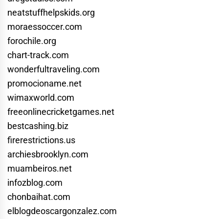
neatstuffhelpskids.org
moraessoccer.com
forochile.org
chart-track.com
wonderfultraveling.com
promocioname.net
wimaxworld.com
freeonlinecricketgames.net
bestcashing.biz
firerestrictions.us
archiesbrooklyn.com
muambeiros.net
infozblog.com
chonbaihat.com
elblogdeoscargonzalez.com