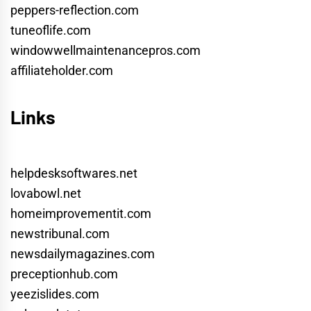
peppers-reflection.com
tuneoflife.com
windowwellmaintenancepros.com
affiliateholder.com
Links
helpdesksoftwares.net
lovabowl.net
homeimprovementit.com
newstribunal.com
newsdailymagazines.com
preceptionhub.com
yeezislides.com