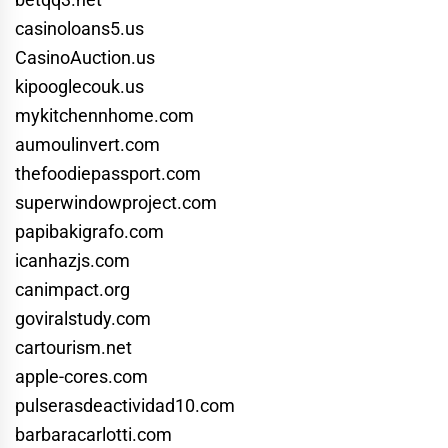
casinoloans5.us
CasinoAuction.us
kipooglecouk.us
mykitchennhome.com
aumoulinvert.com
thefoodiepassport.com
superwindowproject.com
papibakigrafo.com
icanhazjs.com
canimpact.org
goviralstudy.com
cartourism.net
apple-cores.com
pulserasdeactividad10.com
barbaracarlotti.com