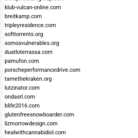
klub-vulcan-online.com
breitkamp.com
tripleyresidence.com
softtorrents.org
somosvulnerables.org
duatloterrassa.com
pamufon.com
porscheperformancedrive.com
tamethekraken.org
lutzinator.com
ondasrl.com
blife2016.com
glutenfreesnowboarder.com
lizmorrowdesign.com
healwithcannabidiol.com