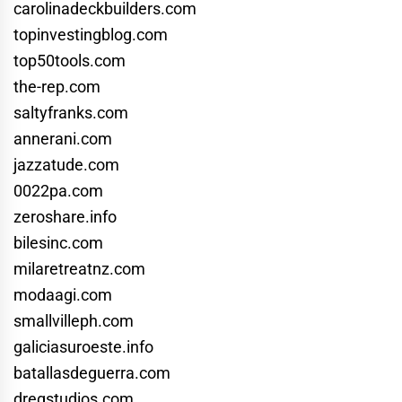
carolinadeckbuilders.com
topinvestingblog.com
top50tools.com
the-rep.com
saltyfranks.com
annerani.com
jazzatude.com
0022pa.com
zeroshare.info
bilesinc.com
milaretreatnz.com
modaagi.com
smallvilleph.com
galiciasuroeste.info
batallasdeguerra.com
dregstudios.com