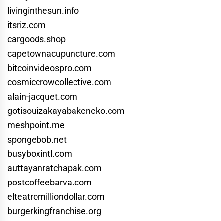
livinginthesun.info
itsriz.com
cargoods.shop
capetownacupuncture.com
bitcoinvideospro.com
cosmiccrowcollective.com
alain-jacquet.com
gotisouizakayabakeneko.com
meshpoint.me
spongebob.net
busyboxintl.com
auttayanratchapak.com
postcoffeebarva.com
elteatromilliondollar.com
burgerkingfranchise.org