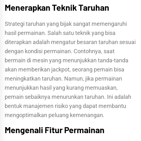
Menerapkan Teknik Taruhan
Strategi taruhan yang bijak sangat memengaruhi
hasil permainan. Salah satu teknik yang bisa
diterapkan adalah mengatur besaran taruhan sesuai
dengan kondisi permainan. Contohnya, saat
bermain di mesin yang menunjukkan tanda-tanda
akan memberikan jackpot, seorang pemain bisa
meningkatkan taruhan. Namun, jika permainan
menunjukkan hasil yang kurang memuaskan,
pemain sebaiknya menurunkan taruhan. Ini adalah
bentuk manajemen risiko yang dapat membantu
mengoptimalkan peluang kemenangan.
Mengenali Fitur Permainan