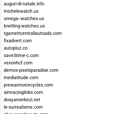
auguri-di-natale.info
michelewatch.us
omega--watches.us
breitling-watches.us
tgarnettcentrallautoads.com
fixadvert.com
autopluz.co
save3time-c.com
vexonhcf.com
demos-pixelsparadise.com
mediatitude.com
prewarmotorcycles.com
simracinglinks.com
dosyamerkezi.net
le-surrealisme.com