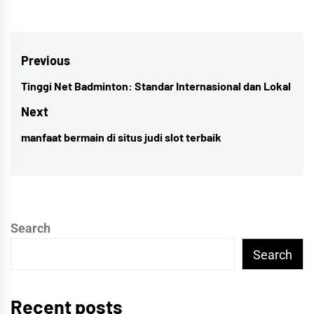
Post
Previous
navigation
Tinggi Net Badminton: Standar Internasional dan Lokal
Previous
post:
Next
manfaat bermain di situs judi slot terbaik
Next
post:
Search
Search
Recent posts