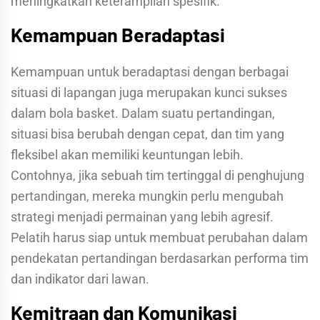
meningkatkan keterampilan spesifik.
Kemampuan Beradaptasi
Kemampuan untuk beradaptasi dengan berbagai
situasi di lapangan juga merupakan kunci sukses
dalam bola basket. Dalam suatu pertandingan,
situasi bisa berubah dengan cepat, dan tim yang
fleksibel akan memiliki keuntungan lebih.
Contohnya, jika sebuah tim tertinggal di penghujung
pertandingan, mereka mungkin perlu mengubah
strategi menjadi permainan yang lebih agresif.
Pelatih harus siap untuk membuat perubahan dalam
pendekatan pertandingan berdasarkan performa tim
dan indikator dari lawan.
Kemitraan dan Komunikasi