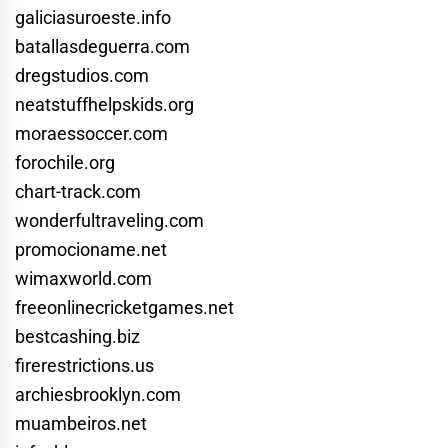
galiciasuroeste.info
batallasdeguerra.com
dregstudios.com
neatstuffhelpskids.org
moraessoccer.com
forochile.org
chart-track.com
wonderfultraveling.com
promocioname.net
wimaxworld.com
freeonlinecricketgames.net
bestcashing.biz
firerestrictions.us
archiesbrooklyn.com
muambeiros.net