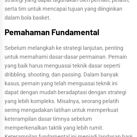
serta tim untuk mencapai tujuan yang diinginkan
dalam bola basket.
Pemahaman Fundamental
Sebelum melangkah ke strategi lanjutan, penting
untuk memahami dasar-dasar permainan. Pemain
yang baik harus menguasai teknik dasar seperti
dribbling, shooting, dan passing. Dalam banyak
kasus, pemain yang telah menguasai teknik ini
dapat dengan mudah beradaptasi dengan strategi
yang lebih kompleks. Misalnya, seorang pelatih
sering mengadakan latihan untuk memperkuat
keterampilan dasar timnya sebelum
memperkenalkan taktik yang lebih rumit.
Keterampilan fundamental ini menjadi landasan bagi