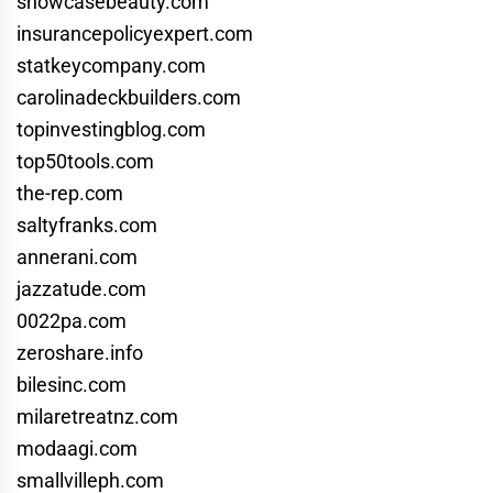
showcasebeauty.com
insurancepolicyexpert.com
statkeycompany.com
carolinadeckbuilders.com
topinvestingblog.com
top50tools.com
the-rep.com
saltyfranks.com
annerani.com
jazzatude.com
0022pa.com
zeroshare.info
bilesinc.com
milaretreatnz.com
modaagi.com
smallvilleph.com