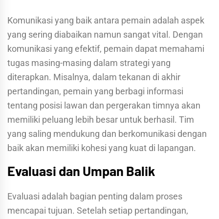
Komunikasi yang baik antara pemain adalah aspek
yang sering diabaikan namun sangat vital. Dengan
komunikasi yang efektif, pemain dapat memahami
tugas masing-masing dalam strategi yang
diterapkan. Misalnya, dalam tekanan di akhir
pertandingan, pemain yang berbagi informasi
tentang posisi lawan dan pergerakan timnya akan
memiliki peluang lebih besar untuk berhasil. Tim
yang saling mendukung dan berkomunikasi dengan
baik akan memiliki kohesi yang kuat di lapangan.
Evaluasi dan Umpan Balik
Evaluasi adalah bagian penting dalam proses
mencapai tujuan. Setelah setiap pertandingan,