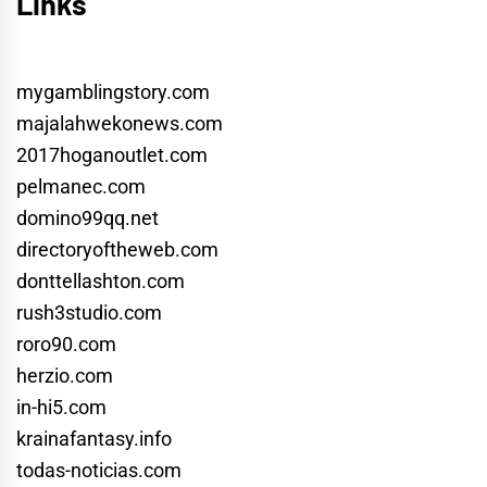
Links
mygamblingstory.com
majalahwekonews.com
2017hoganoutlet.com
pelmanec.com
domino99qq.net
directoryoftheweb.com
donttellashton.com
rush3studio.com
roro90.com
herzio.com
in-hi5.com
krainafantasy.info
todas-noticias.com