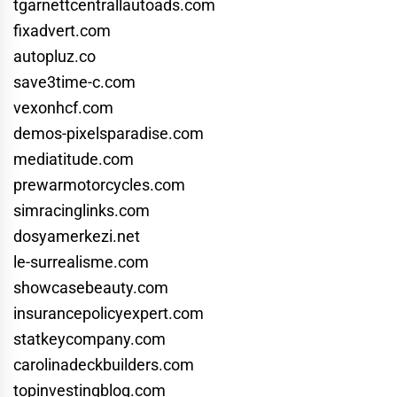
tgarnettcentrallautoads.com
fixadvert.com
autopluz.co
save3time-c.com
vexonhcf.com
demos-pixelsparadise.com
mediatitude.com
prewarmotorcycles.com
simracinglinks.com
dosyamerkezi.net
le-surrealisme.com
showcasebeauty.com
insurancepolicyexpert.com
statkeycompany.com
carolinadeckbuilders.com
topinvestingblog.com