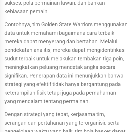
sukses, pola permainan lawan, dan bahkan
kebiasaan pemain.
Contohnya, tim Golden State Warriors menggunakan
data untuk memahami bagaimana cara terbaik
mereka dapat menyerang dan bertahan. Melalui
pendekatan analitis, mereka dapat mengidentifikasi
sudut terbaik untuk melakukan tembakan tiga poin,
meningkatkan peluang mencetak angka secara
signifikan. Penerapan data ini menunjukkan bahwa
strategi yang efektif tidak hanya bergantung pada
keterampilan fisik tetapi juga pada pemahaman
yang mendalam tentang permainan.
Dengan strategi yang tepat, kerjasama tim,
serangan dan pertahanan yang terorganisir, serta
pengelolaan waktu yang baik, tim bola basket dapat