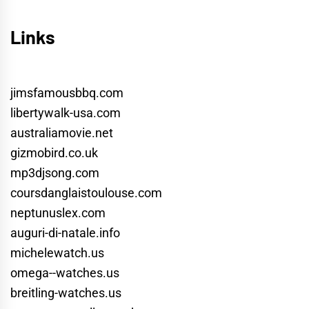
Links
jimsfamousbbq.com
libertywalk-usa.com
australiamovie.net
gizmobird.co.uk
mp3djsong.com
coursdanglaistoulouse.com
neptunuslex.com
auguri-di-natale.info
michelewatch.us
omega--watches.us
breitling-watches.us