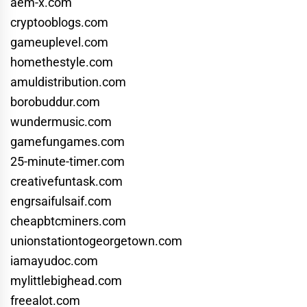
aem-x.com
cryptooblogs.com
gameuplevel.com
homethestyle.com
amuldistribution.com
borobuddur.com
wundermusic.com
gamefungames.com
25-minute-timer.com
creativefuntask.com
engrsaifulsaif.com
cheapbtcminers.com
unionstationtogeorgetown.com
iamayudoc.com
mylittlebighead.com
freealot.com