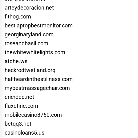
arteydecoracion.net
fithog.com
bestlaptopbestmonitor.com
georginaryland.com
roseandbasil.com
thewhitewhitelights.com
atdhe.ws
heckrodtwetland.org
halfheardinthestillness.com
mybestmassagechair.com
ericreed.net
fluxetine.com
mobilecasino8760.com
betqq3.net
casinoloans5.us