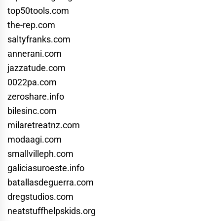
top50tools.com
the-rep.com
saltyfranks.com
annerani.com
jazzatude.com
0022pa.com
zeroshare.info
bilesinc.com
milaretreatnz.com
modaagi.com
smallvilleph.com
galiciasuroeste.info
batallasdeguerra.com
dregstudios.com
neatstuffhelpskids.org