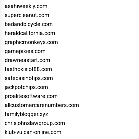
asahiweekly.com
supercleanut.com
bedandbicycle.com
heraldcalifornia.com
graphicmonkeys.com
gamepixies.com
drawneastart.com
fasthokislot88.com
safecasinotips.com
jackpotchips.com
proelitesoftware.com
allcustomercarenumbers.com
familyblogger.xyz
chrisjohnslawgroup.com
klub-vulcan-online.com