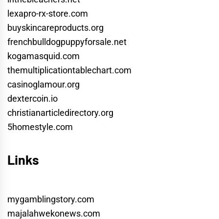
lexapro-rx-store.com
buyskincareproducts.org
frenchbulldogpuppyforsale.net
kogamasquid.com
themultiplicationtablechart.com
casinoglamour.org
dextercoin.io
christianarticledirectory.org
5homestyle.com
Links
mygamblingstory.com
majalahwekonews.com