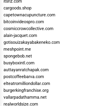
itsriz.com
cargoods.shop
capetownacupuncture.com
bitcoinvideospro.com
cosmiccrowcollective.com
alain-jacquet.com
gotisouizakayabakeneko.com
meshpoint.me
spongebob.net
busyboxintl.com
auttayanratchapak.com
postcoffeebarva.com
elteatromilliondollar.com
burgerkingfranchise.org
vallarpadathamma.net
realworldsize.com