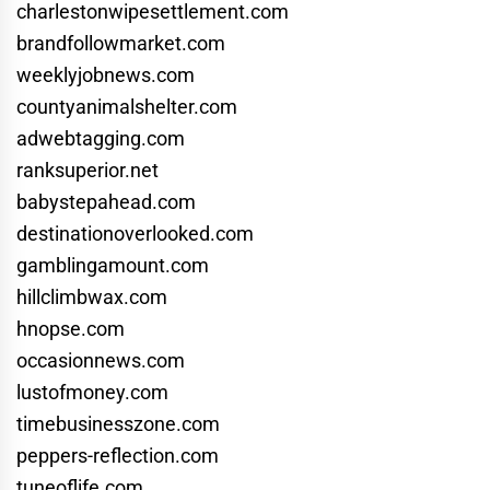
charlestonwipesettlement.com
brandfollowmarket.com
weeklyjobnews.com
countyanimalshelter.com
adwebtagging.com
ranksuperior.net
babystepahead.com
destinationoverlooked.com
gamblingamount.com
hillclimbwax.com
hnopse.com
occasionnews.com
lustofmoney.com
timebusinesszone.com
peppers-reflection.com
tuneoflife.com