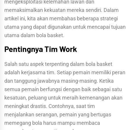
mengeksploitasi kelemahan lawan dan
memaksimalkan kekuatan mereka sendiri. Dalam
artikel ini, kita akan membahas beberapa strategi
utama yang dapat digunakan untuk mencapai tujuan
utama dalam bola basket.
Pentingnya Tim Work
Salah satu aspek terpenting dalam bola basket
adalah kerjasama tim. Setiap pemain memiliki peran
dan tanggung jawabnya masing-masing. Ketika
semua pemain berfungsi dengan baik sebagai satu
kesatuan, peluang untuk meraih kemenangan akan
meningkat drastis. Contohnya, saat tim
menjalankan serangan, pemain yang bertugas
memegang bola harus mampu membaca