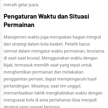
meraih gelar juara.
Pengaturan Waktu dan Situasi
Permainan
Manajemen waktu juga merupakan bagian integral
dari strategi dalam bola basket. Pelatih harus
cermat dalam mengatur waktu permainan, terutama
di saat-saat krusial. Menggunakan waktu dengan
bijak, termasuk memilih saat yang tepat untuk
menghentikan permainan dan melakukan
penggantian pemain, dapat mempengaruhi hasil
pertandingan. Misalnya, saat tim unggul,
memanfaatkan taktik menghabiskan waktu dengan
menguasai bola di area pertahanan bisa menjadi
strategi yang sangat berguna.