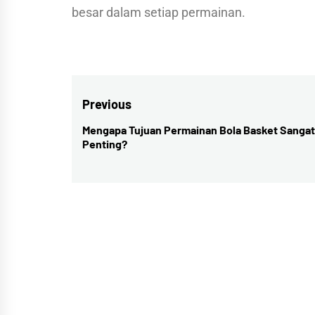
besar dalam setiap permainan.
Post
Previous
navigation
Mengapa Tujuan Permainan Bola Basket Sangat
Previous
Penting?
post: