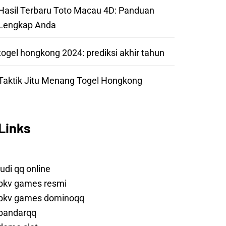
Hasil Terbaru Toto Macau 4D: Panduan
Lengkap Anda
togel hongkong 2024: prediksi akhir tahun
Taktik Jitu Menang Togel Hongkong
Links
judi qq online
pkv games resmi
pkv games dominoqq
bandarqq