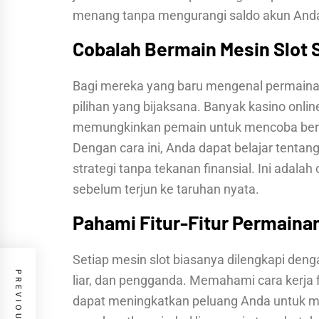
menang tanpa mengurangi saldo akun And
Cobalah Bermain Mesin Slot 
Bagi mereka yang baru mengenal permainan 
pilihan yang bijaksana. Banyak kasino onl
memungkinkan pemain untuk mencoba berba
Dengan cara ini, Anda dapat belajar tentan
strategi tanpa tekanan finansial. Ini adal
sebelum terjun ke taruhan nyata.
Pahami Fitur-Fitur Permaina
Setiap mesin slot biasanya dilengkapi denga
liar, dan pengganda. Memahami cara kerja fi
dapat meningkatkan peluang Anda untuk me