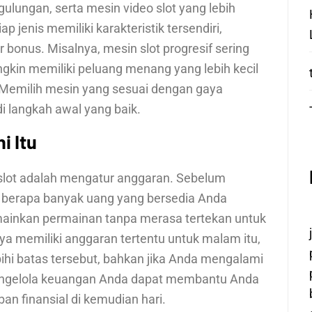
gulungan, serta mesin video slot yang lebih
 jenis memiliki karakteristik tersendiri,
 bonus. Misalnya, mesin slot progresif sering
kin memiliki peluang menang yang lebih kecil
 Memilih mesin yang sesuai dengan gaya
 langkah awal yang baik.
i Itu
 slot adalah mengatur anggaran. Sebelum
 berapa banyak uang yang bersedia Anda
mainkan permainan tanpa merasa tertekan untuk
ya memiliki anggaran tertentu untuk malam itu,
hi batas tersebut, bahkan jika Anda mengalami
 mengelola keuangan Anda dapat membantu Anda
n finansial di kemudian hari.