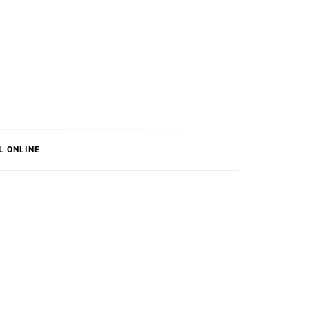
sa dan Slot Gacor
L ONLINE