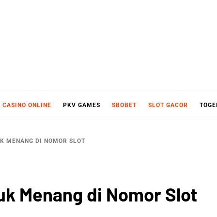
aik dengan Deposit Deposit Pul
ngan fitur terbaik di situs slot online terpercaya.
CASINO ONLINE
PKV GAMES
SBOBET
SLOT GACOR
TOGE
UK MENANG DI NOMOR SLOT
tuk Menang di Nomor Slot