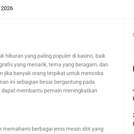
 2026
 hiburan yang paling populer di kasino, baik
 grafis yang menarik, tema yang beragam, dan
n jika banyak orang terpikat untuk mencoba
an ini sebagian besar bergantung pada
ng dapat membantu pemain meningkatkan
 memahami berbagai jenis mesin slot yang