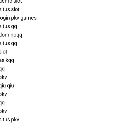
demo slot
situs slot
login pkv games
situs qq
dominoqq
situs qq
slot
asikqq
qq
pkv
qiu qiu
pkv
qq
pkv
situs pkv