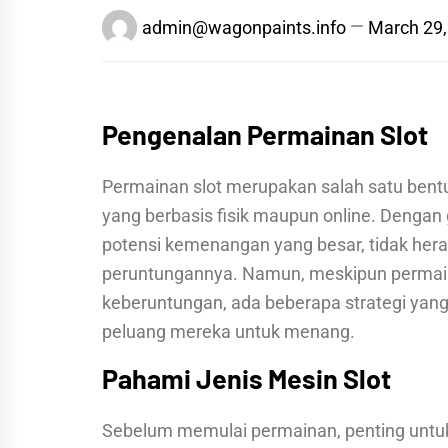
admin@wagonpaints.info
March 29,
Pengenalan Permainan Slot
Permainan slot merupakan salah satu bentuk
yang berbasis fisik maupun online. Dengan
potensi kemenangan yang besar, tidak hera
peruntungannya. Namun, meskipun permain
keberuntungan, ada beberapa strategi ya
peluang mereka untuk menang.
Pahami Jenis Mesin Slot
Sebelum memulai permainan, penting untuk