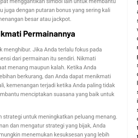
dapat menggantikan simbol lain untuk membantu
juga dengan putaran bonus yang sering kali
nangan besar atau jackpot.
ikmati Permainannya
k menghibur. Jika Anda terlalu fokus pada
nsi dari permainan itu sendiri. Nikmati
saat menang maupun kalah. Ketika Anda
bihan berkurang, dan Anda dapat menikmati
i, kemenangan terjadi ketika Anda paling tidak
membantu menciptakan suasana yang baik untuk
an strategi untuk meningkatkan peluang menang.
n dan mengatur strategi yang bijak, Anda
mungkin menemukan kesuksesan yang lebih