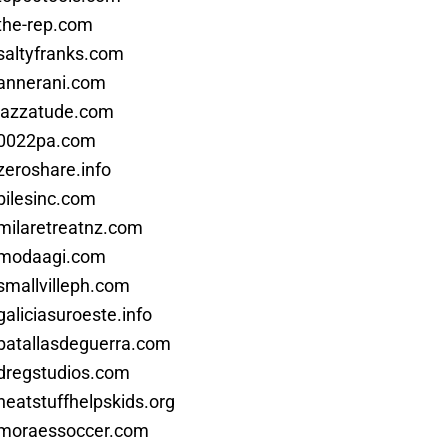
the-rep.com
saltyfranks.com
annerani.com
jazzatude.com
0022pa.com
zeroshare.info
bilesinc.com
milaretreatnz.com
modaagi.com
smallvilleph.com
galiciasuroeste.info
batallasdeguerra.com
dregstudios.com
neatstuffhelpskids.org
moraessoccer.com