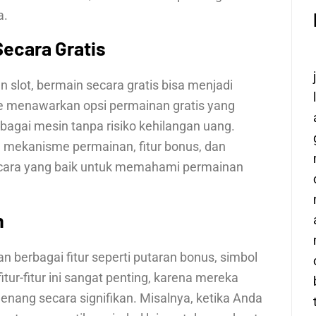
a.
Secara Gratis
slot, bermain secara gratis bisa menjadi
ine menawarkan opsi permainan gratis yang
gai mesin tanpa risiko kehilangan uang.
g mekanisme permainan, fitur bonus, dan
ah cara yang baik untuk memahami permainan
n
n berbagai fitur seperti putaran bonus, simbol
tur-fitur ini sangat penting, karena mereka
nang secara signifikan. Misalnya, ketika Anda