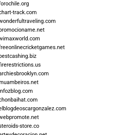
forochile.org
chart-track.com
wonderfultraveling.com
promocioname.net
wimaxworld.com
freeonlinecricketgames.net
bestcashing.biz
firerestrictions.us
archiesbrooklyn.com
muambeiros.net
infozblog.com
chonbaihat.com
elblogdeoscargonzalez.com
webpromote.net
steroids-store.co
arteydecoracion.net