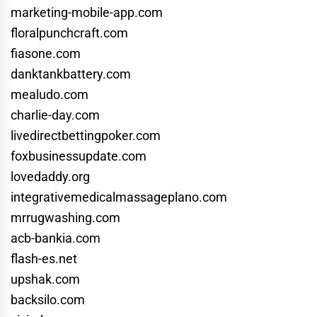
marketing-mobile-app.com
floralpunchcraft.com
fiasone.com
danktankbattery.com
mealudo.com
charlie-day.com
livedirectbettingpoker.com
foxbusinessupdate.com
lovedaddy.org
integrativemedicalmassageplano.com
mrrugwashing.com
acb-bankia.com
flash-es.net
upshak.com
backsilo.com