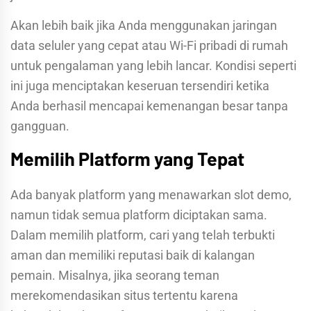
Akan lebih baik jika Anda menggunakan jaringan
data seluler yang cepat atau Wi-Fi pribadi di rumah
untuk pengalaman yang lebih lancar. Kondisi seperti
ini juga menciptakan keseruan tersendiri ketika
Anda berhasil mencapai kemenangan besar tanpa
gangguan.
Memilih Platform yang Tepat
Ada banyak platform yang menawarkan slot demo,
namun tidak semua platform diciptakan sama.
Dalam memilih platform, cari yang telah terbukti
aman dan memiliki reputasi baik di kalangan
pemain. Misalnya, jika seorang teman
merekomendasikan situs tertentu karena