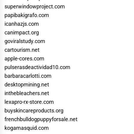
superwindowproject.com
papibakigrafo.com
icanhazjs.com
canimpact.org
goviralstudy.com
cartourism.net
apple-cores.com
pulserasdeactividad10.com
barbaracarlotti.com
desktopmining.net
inthebleachers.net
lexapro-rx-store.com
buyskincareproducts.org
frenchbulldogpuppyforsale.net
kogamasquid.com