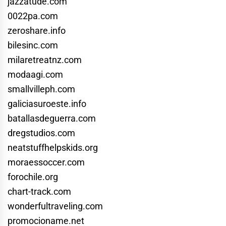
jazzatude.com
0022pa.com
zeroshare.info
bilesinc.com
milaretreatnz.com
modaagi.com
smallvilleph.com
galiciasuroeste.info
batallasdeguerra.com
dregstudios.com
neatstuffhelpskids.org
moraessoccer.com
forochile.org
chart-track.com
wonderfultraveling.com
promocioname.net