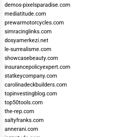
demos-pixelsparadise.com
mediatitude.com
prewarmotorcycles.com
simracinglinks.com
dosyamerkezi.net
le-surrealisme.com
showcasebeauty.com
insurancepolicyexpert.com
statkeycompany.com
carolinadeckbuilders.com
topinvestingblog.com
top50tools.com
the-rep.com
saltyfranks.com
annerani.com