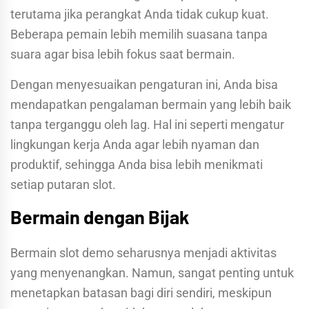
terutama jika perangkat Anda tidak cukup kuat.
Beberapa pemain lebih memilih suasana tanpa
suara agar bisa lebih fokus saat bermain.
Dengan menyesuaikan pengaturan ini, Anda bisa
mendapatkan pengalaman bermain yang lebih baik
tanpa terganggu oleh lag. Hal ini seperti mengatur
lingkungan kerja Anda agar lebih nyaman dan
produktif, sehingga Anda bisa lebih menikmati
setiap putaran slot.
Bermain dengan Bijak
Bermain slot demo seharusnya menjadi aktivitas
yang menyenangkan. Namun, sangat penting untuk
menetapkan batasan bagi diri sendiri, meskipun