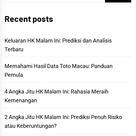
Recent posts
Keluaran HK Malam Ini: Prediksi dan Analisis
Terbaru
Memahami Hasil Data Toto Macau: Panduan
Pemula
4 Angka Jitu HK Malam Ini: Rahasia Meraih
Kemenangan
2 Angka Jitu HK Malam Ini: Prediksi Penuh Risiko
atau Keberuntungan?