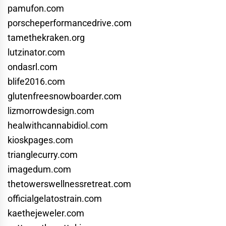
pamufon.com
porscheperformancedrive.com
tamethekraken.org
lutzinator.com
ondasrl.com
blife2016.com
glutenfreesnowboarder.com
lizmorrowdesign.com
healwithcannabidiol.com
kioskpages.com
trianglecurry.com
imagedum.com
thetowerswellnessretreat.com
officialgelatostrain.com
kaethejeweler.com