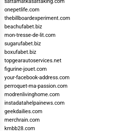
sattamatkasattaking.com
onepetlife.com
thebillboardexperiment.com
beachufabet.biz
mon-tresse-de-lit.com
sugarufabet.biz
boxufabet.biz
topgearautoservices.net
figurine-jouet.com
your-facebook-address.com
perroquet-ma-passion.com
modrenlivinghome.com
instadatahelpainews.com
geekdailies.com
merchrain.com
kmbb28.com